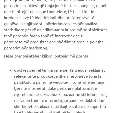
përdorim “cookies” që faqja jonë të funksionojë siç duhet
dhe të ofrojë funksione themelore, të tilla si kujtimi i
kredencialeve të identifikimit dhe preferencave të
CORPORATE
gjuhëve. Ne gjithashtu përdorim cookies për analiza
statistikore për të na ndihmuar ta kuptojmë se si vizitorët
B2B
tanë përdorin faqen tonë të internetit dhe ti
përmirosojmë produktet dhe shërbimet tona, e po ashtu ti
përdorim për marketing.
PIÙ YAMAHA
Nëse pranoni atëher klikoni butonin më poshtë.
SUPPORTO
Cookies për reklamim janë për të treguar reklamat
relevante të produkteve dhe shërbimeve tona të
përshtatura për ju në website-in tonë dhe në faqe
NEWSLETTER
tjera të internetit, duke përfshirë platformat e
Conoscerai in anteprima le ultime offerte, gli eventi speciali, le
rrjetet sociale si Facebook, bazuar në shfletimin tuaj
nuove uscite e molto altro
në faqen tonë të internetit, siç janë produktet dhe
shërbimet e shikuara , artikujt e shtuar në shportën
tuaj të blerjes dhe artikujt që keni blerë.