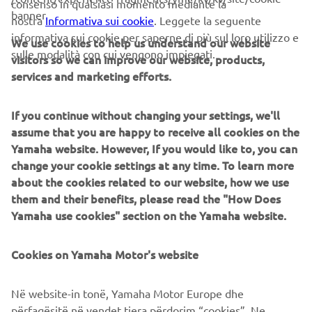
consenso in qualsiasi momento mediante la
banner
nostra
Informativa sui cookie
. Leggete la seguente
informativa sui cookie per saperne di più sul loro utilizzo e
We use cookies to help us understand our website
sulle modalità con cui vengono impiegati.
2018 KODIAK 450 EPS
visitors so we can improve our website, products,
services and marketing efforts.
If you continue without changing your settings, we'll
©Yamaha Motor Europe N.V. / Yamaha Motor Co., Ltd.
assume that you are happy to receive all cookies on the
Yamaha website. However, If you would like to, you can
Le informazioni e/o le immagini contenute in queste
change your cookie settings at any time. To learn more
pagine web non possono mai essere utilizzate per finalità
about the cookies related to our website, how we use
commerciali o non commerciali senza l'esplicita
them and their benefits, please read the "How Does
autorizzazione scritta di Yamaha Motor Europe N.V. and/or
Yamaha use cookies" section on the Yamaha website.
Yamaha Motor Co., Ltd.
Guida sempre in modo sicuro e rispetta tutte le norme
Cookies on Yamaha Motor's website
locali del codice della strada.
Në website-in tonë, Yamaha Motor Europe dhe
përfaqësitë në vendet tjera përdorim “cookies”. Ne