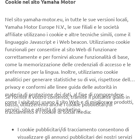
Cookie nel sito Yamaha Motor
I motori marini offrono vantaggi in termini di velocità,
consumo di carburante, facilità di manutenzione e
maggiore spazio all'interno dell'imbarcazione. Sulla base
Nel sito yamaha-motor.eu, in tutte le sue versioni locali,
di questa tendenza di mercato, l'F425A è stato sviluppato
Yamaha Motor Europe N.V., le sue filiali e le società
come propulsore per grandi imbarcazioni offshore che
affiliate utilizzano i cookie e altre tecniche simili, come il
permettono di svolgere attività di pesca e navigazione
linguaggio Javascript e i Web beacon. Utilizziamo cookie
sicure e piacevoli, raggiungendo rapidamente le acque più
funzionali per consentire al sito Web di funzionare
al largo.
correttamente e per fornirvi alcune funzionalità di base,
come la memorizzazione delle credenziali di accesso e le
Grazie alle molte nuove tecnologie di cui è stato dotato,
preferenze per la lingua. Inoltre, utilizziamo cookie
l'F425A è in grado di offrire l'affidabilità e la durata per le
analitici per generare statistiche su di voi, rispettose della
quali godiamo da tempo di un'ottima reputazione.
privacy e conformi alle linee guida delle autorità in
L'F425A rappresenta la prima applicazione in un motore
materia di protezione dei dati, al fine di comprendere
Se fornite il vostro consenso, tramite il pulsante giallo in
marino a 4 tempi della tecnologia a iniezione diretta, che
come i visitatori usano il sito Web e di migliorare prodotti,
basso, utilizzeremo anche i cookie pubblicitari/di
spruzza il carburante ad alta pressione e con elevata
servizi, sito e attività di marketing.
tracciamento e i cookie di social media:
precisione direttamente in ciascuna camera di
combustione, anziché nel condotto di aspirazione. Questa
tecnologia aumenta l'efficienza di combustione, fornendo
I cookie pubblicitari/di tracciamento consentono di
potenza e coppia senza pari e offrendo alle imbarcazioni il
visualizzare gli annunci pubblicitari dei nostri servizi