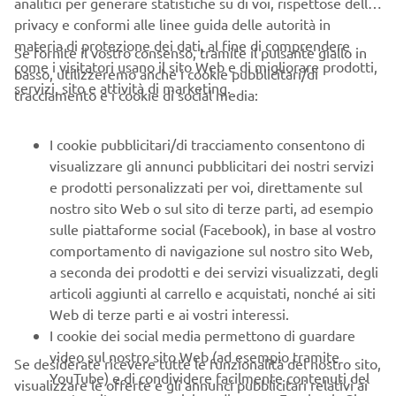
analitici per generare statistiche su di voi, rispettose della
privacy e conformi alle linee guida delle autorità in
materia di protezione dei dati, al fine di comprendere
Se fornite il vostro consenso, tramite il pulsante giallo in
come i visitatori usano il sito Web e di migliorare prodotti,
basso, utilizzeremo anche i cookie pubblicitari/di
servizi, sito e attività di marketing.
tracciamento e i cookie di social media:
I cookie pubblicitari/di tracciamento consentono di
visualizzare gli annunci pubblicitari dei nostri servizi
e prodotti personalizzati per voi, direttamente sul
nostro sito Web o sul sito di terze parti, ad esempio
sulle piattaforme social (Facebook), in base al vostro
comportamento di navigazione sul nostro sito Web,
Osamu Masuko sulla YD-A: la prima moto da competizione
a seconda dei prodotti e dei servizi visualizzati, degli
ufficiale Yamaha da 250 cc.
articoli aggiunti al carrello e acquistati, nonché ai siti
Web di terze parti e ai vostri interessi.
I cookie dei social media permettono di guardare
video sul nostro sito Web (ad esempio tramite
Se desiderate ricevere tutte le funzionalità del nostro sito,
YouTube) e di condividere facilmente contenuti del
visualizzare le offerte e gli annunci pubblicitari relativi ai