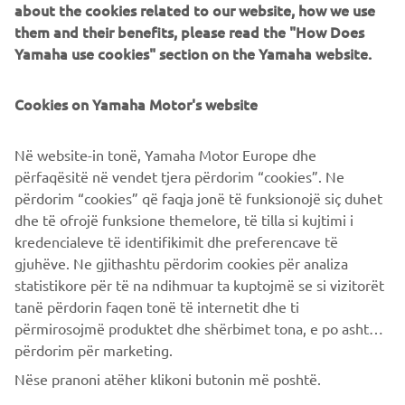
Yamaha Motor Co., Ltd.
about the cookies related to our website, how we use
them and their benefits, please read the "How Does
Yamaha use cookies" section on the Yamaha website.
©Yamaha Motor Europe N.V. / Yamaha Motor Co., Ltd.
Le informazioni e/o le immagini contenute in queste
Cookies on Yamaha Motor's website
pagine web non possono mai essere utilizzate per finalità
commerciali o non commerciali senza l'esplicita
Në website-in tonë, Yamaha Motor Europe dhe
autorizzazione scritta di Yamaha Motor Europe N.V. and/or
përfaqësitë në vendet tjera përdorim “cookies”. Ne
Yamaha Motor Co., Ltd.
përdorim “cookies” që faqja jonë të funksionojë siç duhet
Guida sempre in modo sicuro e rispetta tutte le norme
dhe të ofrojë funksione themelore, të tilla si kujtimi i
locali del codice della strada.
kredencialeve të identifikimit dhe preferencave të
gjuhëve. Ne gjithashtu përdorim cookies për analiza
statistikore për të na ndihmuar ta kuptojmë se si vizitorët
tanë përdorin faqen tonë të internetit dhe ti
përmirosojmë produktet dhe shërbimet tona, e po ashtu ti
përdorim për marketing.
CORPORATE
Nëse pranoni atëher klikoni butonin më poshtë.