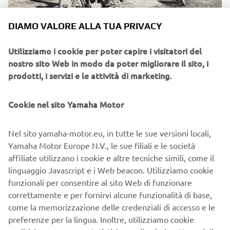
DIAMO VALORE ALLA TUA PRIVACY
Noboru Hiyoshi (n. 19) al 1° giro della prima Asama
Utilizziamo i cookie per poter capire i visitatori del
Highland Race, che alla fine vinse.
nostro sito Web in modo da poter migliorare il sito, i
prodotti, i servizi e le attività di marketing.
Cookie nel sito Yamaha Motor
Nel sito yamaha-motor.eu, in tutte le sue versioni locali,
Yamaha Motor Europe N.V., le sue filiali e le società
affiliate utilizzano i cookie e altre tecniche simili, come il
linguaggio Javascript e i Web beacon. Utilizziamo cookie
funzionali per consentire al sito Web di funzionare
correttamente e per fornirvi alcune funzionalità di base,
come la memorizzazione delle credenziali di accesso e le
Una vittoria netta alla seconda Asama Highlands Race
preferenze per la lingua. Inoltre, utilizziamo cookie
nella classe da 250 cc.