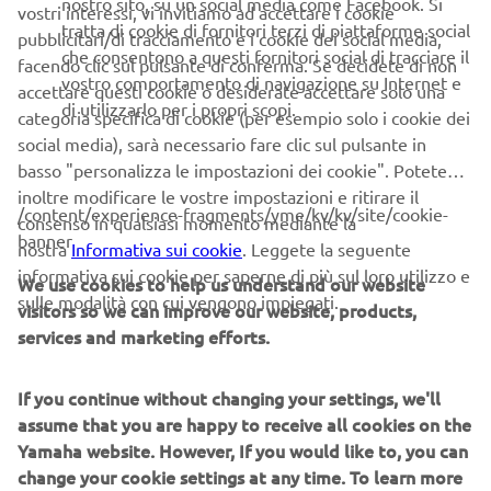
nostro sito, su un social media come Facebook. Si
vostri interessi, vi invitiamo ad accettare i cookie
tratta di cookie di fornitori terzi di piattaforme social
pubblicitari/di tracciamento e i cookie dei social media,
che consentono a questi fornitori social di tracciare il
facendo clic sul pulsante di conferma. Se decidete di non
vostro comportamento di navigazione su Internet e
accettare questi cookie o desiderate accettare solo una
di utilizzarlo per i propri scopi.
categoria specifica di cookie (per esempio solo i cookie dei
social media), sarà necessario fare clic sul pulsante in
basso "personalizza le impostazioni dei cookie". Potete
inoltre modificare le vostre impostazioni e ritirare il
/content/experience-fragments/yme/kv/kv/site/cookie-
consenso in qualsiasi momento mediante la
banner
Fumio Ito al GP di Catalina negli Stati Uniti.
nostra
Informativa sui cookie
. Leggete la seguente
informativa sui cookie per saperne di più sul loro utilizzo e
We use cookies to help us understand our website
sulle modalità con cui vengono impiegati.
visitors so we can improve our website, products,
1960 - 1969
services and marketing efforts.
If you continue without changing your settings, we'll
assume that you are happy to receive all cookies on the
Fonti e immagini:
Yamaha website. However, If you would like to, you can
Spirit of Challenge - Sixty Years of Racing Success di
change your cookie settings at any time. To learn more