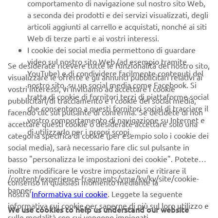
comportamento di navigazione sul nostro sito Web,
a seconda dei prodotti e dei servizi visualizzati, degli
articoli aggiunti al carrello e acquistati, nonché ai siti
Web di terze parti e ai vostri interessi.
I cookie dei social media permettono di guardare
video sul nostro sito Web (ad esempio tramite
Se desiderate ricevere tutte le funzionalità del nostro sito,
YouTube) e di condividere facilmente contenuti del
visualizzare le offerte e gli annunci pubblicitari relativi ai
nostro sito, su un social media come Facebook. Si
vostri interessi, vi invitiamo ad accettare i cookie
tratta di cookie di fornitori terzi di piattaforme social
pubblicitari/di tracciamento e i cookie dei social media,
che consentono a questi fornitori social di tracciare il
facendo clic sul pulsante di conferma. Se decidete di non
vostro comportamento di navigazione su Internet e
accettare questi cookie o desiderate accettare solo una
di utilizzarlo per i propri scopi.
categoria specifica di cookie (per esempio solo i cookie dei
Yamaha Motor Europe rinnova la collaborazione
social media), sarà necessario fare clic sul pulsante in
con l'organizzazione umanitaria Riders for
basso "personalizza le impostazioni dei cookie". Potete
Health
inoltre modificare le vostre impostazioni e ritirare il
/content/experience-fragments/yme/kv/kv/site/cookie-
consenso in qualsiasi momento mediante la
Scopri di più
banner
nostra
Informativa sui cookie
. Leggete la seguente
informativa sui cookie per saperne di più sul loro utilizzo e
SDG COINVOLTI
We use cookies to help us understand our website
sulle modalità con cui vengono impiegati.