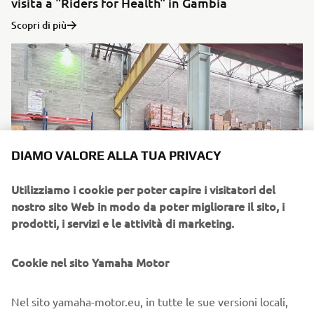
visita a "Riders for Health" in Gambia
Scopri di più
DIAMO VALORE ALLA TUA PRIVACY
Utilizziamo i cookie per poter capire i visitatori del
nostro sito Web in modo da poter migliorare il sito, i
prodotti, i servizi e le attività di marketing.
Cookie nel sito Yamaha Motor
Yamaha Francia porta felicità alle famiglie in
Nel sito yamaha-motor.eu, in tutte le sue versioni locali,
difficoltà durante le vacanze di Natale