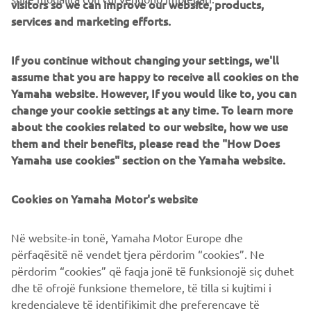
visitors so we can improve our website, products,
services and marketing efforts.
If you continue without changing your settings, we'll
assume that you are happy to receive all cookies on the
WHAT TO READ NEXT
Yamaha website. However, If you would like to, you can
change your cookie settings at any time. To learn more
about the cookies related to our website, how we use
them and their benefits, please read the "How Does
Yamaha use cookies" section on the Yamaha website.
Cookies on Yamaha Motor's website
Në website-in tonë, Yamaha Motor Europe dhe
përfaqësitë në vendet tjera përdorim “cookies”. Ne
përdorim “cookies” që faqja jonë të funksionojë siç duhet
Il nostro approccio alla sostenibilità
dhe të ofrojë funksione themelore, të tilla si kujtimi i
Scopri di più
kredencialeve të identifikimit dhe preferencave të