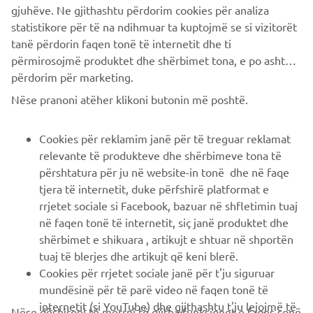
gjuhëve. Ne gjithashtu përdorim cookies për analiza
statistikore për të na ndihmuar ta kuptojmë se si vizitorët
tanë përdorin faqen tonë të internetit dhe ti
përmirosojmë produktet dhe shërbimet tona, e po ashtu ti
përdorim për marketing.
CORPORATE
Nëse pranoni atëher klikoni butonin më poshtë.
B2B
Cookies për reklamim janë për të treguar reklamat
relevante të produkteve dhe shërbimeve tona të
PIÙ YAMAHA
përshtatura për ju në website-in tonë dhe në faqe
tjera të internetit, duke përfshirë platformat e
rrjetet sociale si Facebook, bazuar në shfletimin tuaj
SUPPORTO
në faqen tonë të internetit, siç janë produktet dhe
shërbimet e shikuara , artikujt e shtuar në shportën
tuaj të blerjes dhe artikujt që keni blerë.
NEWSLETTER
Cookies për rrjetet sociale janë për t'ju siguruar
Conoscerai in anteprima le ultime offerte, gli eventi speciali, le
mundësinë për të parë video në faqen tonë të
nuove uscite e molto altro
internetit (si YouTube) dhe gjithashtu t'ju lejojmë të
Nëse dëshironi të merrni të gjitha funksionet e faqes sonë