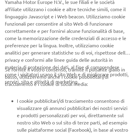
Yamaha Motor Europe N.V., le sue filiali e le società
Scopri di più
affiliate utilizzano i cookie e altre tecniche simili, come il
linguaggio Javascript e i Web beacon. Utilizziamo cookie
funzionali per consentire al sito Web di funzionare
correttamente e per fornirvi alcune funzionalità di base,
come la memorizzazione delle credenziali di accesso e le
preferenze per la lingua. Inoltre, utilizziamo cookie
analitici per generare statistiche su di voi, rispettose della
privacy e conformi alle linee guida delle autorità in
materia di protezione dei dati, al fine di comprendere
Se fornite il vostro consenso, tramite il pulsante giallo in
come i visitatori usano il sito Web e di migliorare prodotti,
basso, utilizzeremo anche i cookie pubblicitari/di
servizi, sito e attività di marketing.
tracciamento e i cookie di social media:
I cookie pubblicitari/di tracciamento consentono di
visualizzare gli annunci pubblicitari dei nostri servizi
e prodotti personalizzati per voi, direttamente sul
Ottobre rosa: Uno sforzo collettivo per
nostro sito Web o sul sito di terze parti, ad esempio
aumentare la consapevolezza sul tumore al seno
sulle piattaforme social (Facebook), in base al vostro
Scopri di più