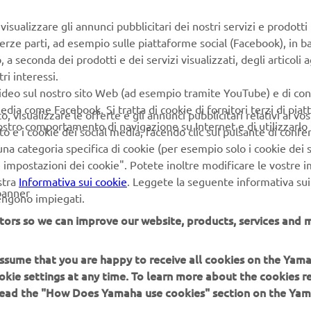
isualizzare gli annunci pubblicitari dei nostri servizi e prodotti
terze parti, ad esempio sulle piattaforme social (Facebook), in b
seconda dei prodotti e dei servizi visualizzati, degli articoli ag
ri interessi.
video sul nostro sito Web (ad esempio tramite YouTube) e di co
edia come Facebook. Si tratta di cookie di fornitori terzi di pia
 visualizzare le offerte e gli annunci pubblicitari relativi ai vost
vostro comportamento di navigazione su Internet e di utilizzarlo p
to e i cookie dei social media, facendo clic sul pulsante di conf
na categoria specifica di cookie (per esempio solo i cookie dei s
le impostazioni dei cookie". Potete inoltre modificare le vostre 
stra
Informativa sui cookie
. Leggete la seguente informativa sui
banner
vengono impiegati.
tors so we can improve our website, products, services and m
 assume that you are happy to receive all cookies on the Yam
PIÙ YAMAHA
SUPPORTO
okie settings at any time. To learn more about the cookies r
 read the "How Does Yamaha use cookies" section on the Yam
MyYamaha
FAQ