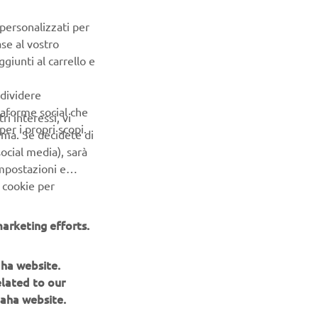
 personalizzati per
ase al vostro
giunti al carrello e
ndividere
ttaforme social che
ri interessi, vi
er i propri scopi.
erma. Se decidete di
ocial media), sarà
impostazioni e
 cookie per
arketing efforts.
aha website.
NEWSLETTER
elated to our
aha website.
Conoscerai in anteprima le ultime offerte, gli eventi speciali, le