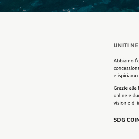
UNITI N
Abbiamo l'o
concessionar
e ispiriamo 
Grazie alla
online e du
vision e di 
SDG COI