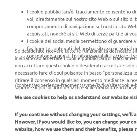
I cookie pubblicitari/di tracciamento consentono di v
voi, direttamente sul nostro sito Web o sul sito di 
comportamento di navigazione sul nostro sito Web, a 
acquistati, nonché ai siti Web di terze parti e ai vost
I cookie dei social media permettono di guardare 
Favorire l'efficienza energetica e dei materiali
facilmente contenuti del nostro sito, su un social m
Se desiderate ricevere tutte le funzionalità del nostro sito,
Scopri di più
consentono a questi fornitori social di tracciare il 
invitiamo ad accettare i cookie pubblicitari/di tracciamen
non accettare questi cookie o desiderate accettare solo u
necessario fare clic sul pulsante in basso "personalizza 
ritirare il consenso in qualsiasi momento mediante la no
/content/experience-fragments/yme/kv/kv/site/cookie-
saperne di più sul loro utilizzo e sulle modalità con cui 
We use cookies to help us understand our website visi
If you continue without changing your settings, we'll
CORPORATE
B2B
However, If you would like to, you can change your co
website, how we use them and their benefits, please
Chi siamo
Soluzioni di Business