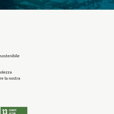
i
 sostenibile
volezza
re la nostra