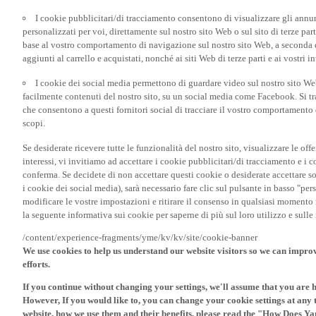
I cookie pubblicitari/di tracciamento consentono di visualizzare gli annunc
personalizzati per voi, direttamente sul nostro sito Web o sul sito di terze pa
base al vostro comportamento di navigazione sul nostro sito Web, a seconda dei
aggiunti al carrello e acquistati, nonché ai siti Web di terze parti e ai vostri in
I cookie dei social media permettono di guardare video sul nostro sito W
facilmente contenuti del nostro sito, su un social media come Facebook. Si trat
che consentono a questi fornitori social di tracciare il vostro comportamento d
scopi.
Se desiderate ricevere tutte le funzionalità del nostro sito, visualizzare le offe
interessi, vi invitiamo ad accettare i cookie pubblicitari/di tracciamento e i 
conferma. Se decidete di non accettare questi cookie o desiderate accettare s
i cookie dei social media), sarà necessario fare clic sul pulsante in basso "pe
modificare le vostre impostazioni e ritirare il consenso in qualsiasi momento
la seguente informativa sui cookie per saperne di più sul loro utilizzo e sul
/content/experience-fragments/yme/kv/kv/site/cookie-banner
We use cookies to help us understand our website visitors so we can impro
efforts.
If you continue without changing your settings, we'll assume that you are 
However, If you would like to, you can change your cookie settings at any 
website, how we use them and their benefits, please read the "How Does Y