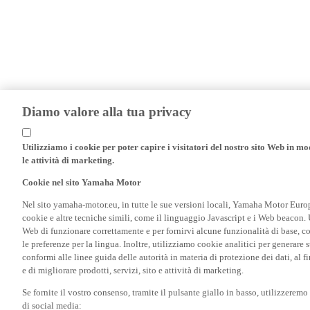
Diamo valore alla tua privacy
Utilizziamo i cookie per poter capire i visitatori del nostro sito Web in modo
le attività di marketing.
Cookie nel sito Yamaha Motor
Nel sito yamaha-motor.eu, in tutte le sue versioni locali, Yamaha Motor Europe N
cookie e altre tecniche simili, come il linguaggio Javascript e i Web beacon. 
Web di funzionare correttamente e per fornirvi alcune funzionalità di base, 
le preferenze per la lingua. Inoltre, utilizziamo cookie analitici per generare s
conformi alle linee guida delle autorità in materia di protezione dei dati, al 
e di migliorare prodotti, servizi, sito e attività di marketing.
Se fornite il vostro consenso, tramite il pulsante giallo in basso, utilizzerem
di social media: