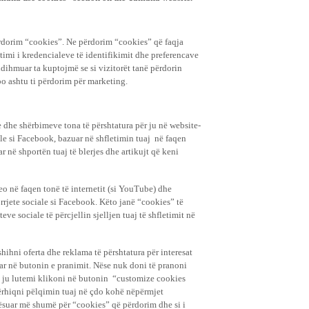
rdorim “cookies”. Ne përdorim “cookies” që faqja
jtimi i kredencialeve të identifikimit dhe preferencave
ndihmuar ta kuptojmë se si vizitorët tanë përdorin
po ashtu ti përdorim për marketing.
 dhe shërbimeve tona të përshtatura për ju në website-
iale si Facebook, bazuar në shfletimin tuaj në faqen
ar në shportën tuaj të blerjes dhe artikujt që keni
deo në faqen tonë të internetit (si YouTube) dhe
 rrjete sociale si Facebook. Këto janë “cookies” të
teve sociale të përcjellin sjelljen tuaj të shfletimit në
shihni oferta dhe reklama të përshtatura për interesat
uar në butonin e pranimit. Nëse nuk doni të pranoni
”, ju lutemi klikoni në butonin “customize cookies
tërhiqni pëlqimin tuaj në çdo kohë nëpërmjet
mësuar më shumë për “cookies” që përdorim dhe si i