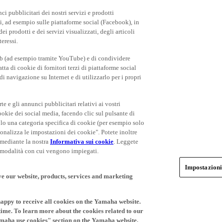
i pubblicitari dei nostri servizi e prodotti
rti, ad esempio sulle piattaforme social (Facebook), in
 prodotti e dei servizi visualizzati, degli articoli
teressi.
eb (ad esempio tramite YouTube) e di condividere
ta di cookie di fornitori terzi di piattaforme social
i navigazione su Internet e di utilizzarlo per i propri
rte e gli annunci pubblicitari relativi ai vostri
cookie dei social media, facendo clic sul pulsante di
olo una categoria specifica di cookie (per esempio solo
rsonalizza le impostazioni dei cookie". Potete inoltre
 mediante la nostra
Informativa sui cookie
. Leggete
le modalità con cui vengono impiegati.
Impostazioni
ve our website, products, services and marketing
happy to receive all cookies on the Yamaha website.
time. To learn more about the cookies related to our
amaha use cookies" section on the Yamaha website.