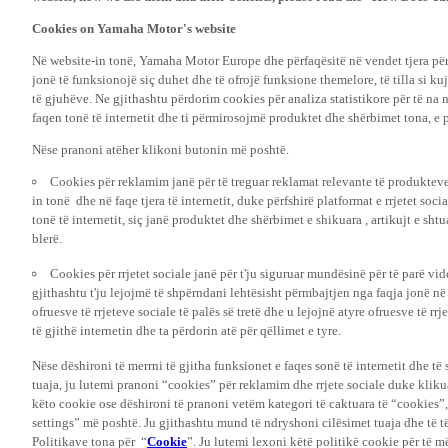
Cookies on Yamaha Motor's website
Në website-in tonë, Yamaha Motor Europe dhe përfaqësitë në vendet tjera pë
jonë të funksionojë siç duhet dhe të ofrojë funksione themelore, të tilla si ku
të gjuhëve. Ne gjithashtu përdorim cookies për analiza statistikore për të na 
faqen tonë të internetit dhe ti përmirosojmë produktet dhe shërbimet tona, e 
Nëse pranoni atëher klikoni butonin më poshtë.
Cookies për reklamim janë për të treguar reklamat relevante të produkteve
in tonë dhe në faqe tjera të internetit, duke përfshirë platformat e rrjetet soc
tonë të internetit, siç janë produktet dhe shërbimet e shikuara , artikujt e shtu
blerë.
Cookies për rrjetet sociale janë për t'ju siguruar mundësinë për të parë vi
gjithashtu t'ju lejojmë të shpërndani lehtësisht përmbajtjen nga faqja jonë në
ofruesve të rrjeteve sociale të palës së tretë dhe u lejojnë atyre ofruesve të rrje
të gjithë internetin dhe ta përdorin atë për qëllimet e tyre.
Nëse dëshironi të merrni të gjitha funksionet e faqes sonë të internetit dhe të 
tuaja, ju lutemi pranoni “cookies” për reklamim dhe rrjete sociale duke klik
këto cookie ose dëshironi të pranoni vetëm kategori të caktuara të “cookies
settings” më poshtë. Ju gjithashtu mund të ndryshoni cilësimet tuaja dhe të 
Politikave tona për “
Cookie
”. Ju lutemi lexoni këtë politikë cookie për të 
përdorim ato.