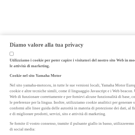
Diamo valore alla tua privacy
Utilizziamo i cookie per poter capire i visitatori del nostro sito Web in modo
le attività di marketing.
Cookie nel sito Yamaha Motor
Nel sito yamaha-motor.eu, in tutte le sue versioni locali, Yamaha Motor Europe N
cookie e altre tecniche simili, come il linguaggio Javascript e i Web beacon. 
Web di funzionare correttamente e per fornirvi alcune funzionalità di base, 
le preferenze per la lingua. Inoltre, utilizziamo cookie analitici per generare s
conformi alle linee guida delle autorità in materia di protezione dei dati, al 
e di migliorare prodotti, servizi, sito e attività di marketing.
Se fornite il vostro consenso, tramite il pulsante giallo in basso, utilizzerem
di social media: