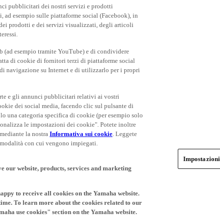
i pubblicitari dei nostri servizi e prodotti
rti, ad esempio sulle piattaforme social (Facebook), in
 prodotti e dei servizi visualizzati, degli articoli
teressi.
eb (ad esempio tramite YouTube) e di condividere
ta di cookie di fornitori terzi di piattaforme social
i navigazione su Internet e di utilizzarlo per i propri
rte e gli annunci pubblicitari relativi ai vostri
cookie dei social media, facendo clic sul pulsante di
olo una categoria specifica di cookie (per esempio solo
rsonalizza le impostazioni dei cookie". Potete inoltre
 mediante la nostra
Informativa sui cookie
. Leggete
le modalità con cui vengono impiegati.
Impostazioni
ve our website, products, services and marketing
happy to receive all cookies on the Yamaha website.
time. To learn more about the cookies related to our
amaha use cookies" section on the Yamaha website.