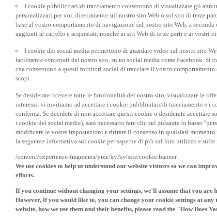
I cookie pubblicitari/di tracciamento consentono di visualizzare gli annunc
personalizzati per voi, direttamente sul nostro sito Web o sul sito di terze pa
base al vostro comportamento di navigazione sul nostro sito Web, a seconda dei
aggiunti al carrello e acquistati, nonché ai siti Web di terze parti e ai vostri in
I cookie dei social media permettono di guardare video sul nostro sito W
facilmente contenuti del nostro sito, su un social media come Facebook. Si trat
che consentono a questi fornitori social di tracciare il vostro comportamento d
scopi.
Se desiderate ricevere tutte le funzionalità del nostro sito, visualizzare le offe
interessi, vi invitiamo ad accettare i cookie pubblicitari/di tracciamento e i 
conferma. Se decidete di non accettare questi cookie o desiderate accettare s
i cookie dei social media), sarà necessario fare clic sul pulsante in basso "pe
modificare le vostre impostazioni e ritirare il consenso in qualsiasi momento
la seguente informativa sui cookie per saperne di più sul loro utilizzo e sul
/content/experience-fragments/yme/kv/kv/site/cookie-banner
We use cookies to help us understand our website visitors so we can impro
efforts.
If you continue without changing your settings, we'll assume that you are 
However, If you would like to, you can change your cookie settings at any 
website, how we use them and their benefits, please read the "How Does Y