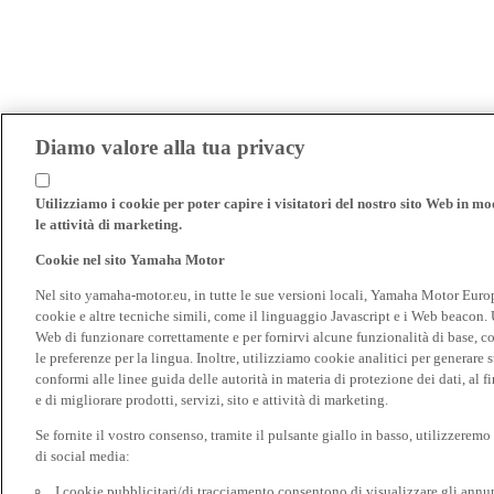
Diamo valore alla tua privacy
Utilizziamo i cookie per poter capire i visitatori del nostro sito Web in modo
le attività di marketing.
Cookie nel sito Yamaha Motor
Nel sito yamaha-motor.eu, in tutte le sue versioni locali, Yamaha Motor Europe N
cookie e altre tecniche simili, come il linguaggio Javascript e i Web beacon. 
Web di funzionare correttamente e per fornirvi alcune funzionalità di base, 
le preferenze per la lingua. Inoltre, utilizziamo cookie analitici per generare s
conformi alle linee guida delle autorità in materia di protezione dei dati, al 
e di migliorare prodotti, servizi, sito e attività di marketing.
Se fornite il vostro consenso, tramite il pulsante giallo in basso, utilizzerem
di social media:
I cookie pubblicitari/di tracciamento consentono di visualizzare gli annunc