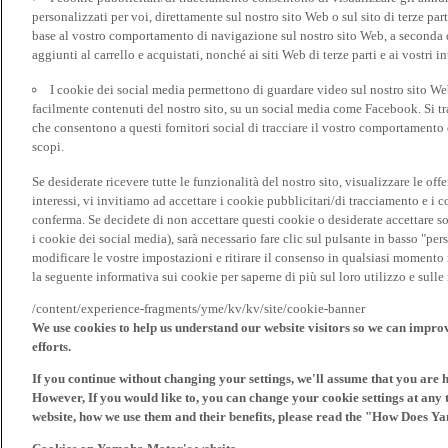
personalizzati per voi, direttamente sul nostro sito Web o sul sito di terze pa
base al vostro comportamento di navigazione sul nostro sito Web, a seconda dei
aggiunti al carrello e acquistati, nonché ai siti Web di terze parti e ai vostri in
I cookie dei social media permettono di guardare video sul nostro sito W
facilmente contenuti del nostro sito, su un social media come Facebook. Si trat
che consentono a questi fornitori social di tracciare il vostro comportamento d
scopi.
Se desiderate ricevere tutte le funzionalità del nostro sito, visualizzare le offe
interessi, vi invitiamo ad accettare i cookie pubblicitari/di tracciamento e i 
conferma. Se decidete di non accettare questi cookie o desiderate accettare s
i cookie dei social media), sarà necessario fare clic sul pulsante in basso "pe
modificare le vostre impostazioni e ritirare il consenso in qualsiasi momento
la seguente informativa sui cookie per saperne di più sul loro utilizzo e sul
/content/experience-fragments/yme/kv/kv/site/cookie-banner
We use cookies to help us understand our website visitors so we can impro
efforts.
If you continue without changing your settings, we'll assume that you are 
However, If you would like to, you can change your cookie settings at any 
website, how we use them and their benefits, please read the "How Does Y