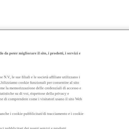
 da poter migliorare il sito, i prodotti, i servizi e
.V., le sue filiali e le società affiliate utilizzano i
Utilizziamo cookie funzionali per consentire al sito
come la memorizzazione delle credenziali di accesso e
tatistiche su di voi, rispettose della privacy e
fine di comprendere come i visitatori usano il sito Web
o anche i cookie pubblicitari/di tracciamento e i cookie
i pubblicitari dei nostri servizi e prodotti