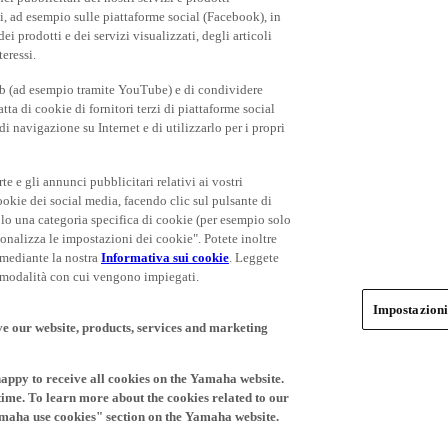
rti, ad esempio sulle piattaforme social (Facebook), in
 prodotti e dei servizi visualizzati, degli articoli
teressi.
eb (ad esempio tramite YouTube) e di condividere
ta di cookie di fornitori terzi di piattaforme social
i navigazione su Internet e di utilizzarlo per i propri
rte e gli annunci pubblicitari relativi ai vostri
cookie dei social media, facendo clic sul pulsante di
olo una categoria specifica di cookie (per esempio solo
rsonalizza le impostazioni dei cookie". Potete inoltre
 mediante la nostra
Informativa sui cookie
. Leggete
le modalità con cui vengono impiegati.
Impostazioni
ve our website, products, services and marketing
happy to receive all cookies on the Yamaha website.
time. To learn more about the cookies related to our
amaha use cookies" section on the Yamaha website.