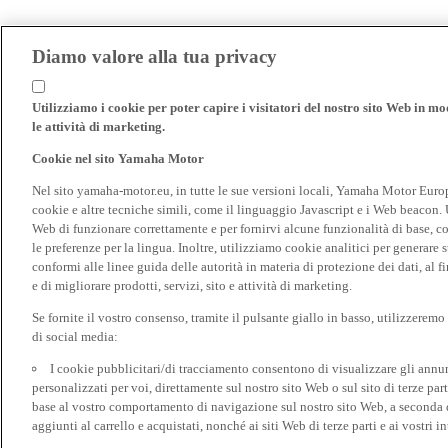
Diamo valore alla tua privacy
Utilizziamo i cookie per poter capire i visitatori del nostro sito Web in modo
le attività di marketing.
Cookie nel sito Yamaha Motor
Nel sito yamaha-motor.eu, in tutte le sue versioni locali, Yamaha Motor Europe N
cookie e altre tecniche simili, come il linguaggio Javascript e i Web beacon. 
Web di funzionare correttamente e per fornirvi alcune funzionalità di base, 
le preferenze per la lingua. Inoltre, utilizziamo cookie analitici per generare s
conformi alle linee guida delle autorità in materia di protezione dei dati, al 
e di migliorare prodotti, servizi, sito e attività di marketing.
Se fornite il vostro consenso, tramite il pulsante giallo in basso, utilizzerem
di social media:
I cookie pubblicitari/di tracciamento consentono di visualizzare gli annunc
personalizzati per voi, direttamente sul nostro sito Web o sul sito di terze pa
base al vostro comportamento di navigazione sul nostro sito Web, a seconda dei
aggiunti al carrello e acquistati, nonché ai siti Web di terze parti e ai vostri in