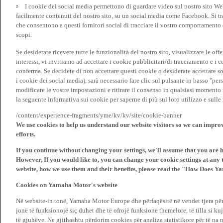
I cookie dei social media permettono di guardare video sul nostro sito W
facilmente contenuti del nostro sito, su un social media come Facebook. Si trat
che consentono a questi fornitori social di tracciare il vostro comportamento d
scopi.
Se desiderate ricevere tutte le funzionalità del nostro sito, visualizzare le offe
interessi, vi invitiamo ad accettare i cookie pubblicitari/di tracciamento e i 
conferma. Se decidete di non accettare questi cookie o desiderate accettare s
i cookie dei social media), sarà necessario fare clic sul pulsante in basso "pe
modificare le vostre impostazioni e ritirare il consenso in qualsiasi momento
la seguente informativa sui cookie per saperne di più sul loro utilizzo e sul
/content/experience-fragments/yme/kv/kv/site/cookie-banner
We use cookies to help us understand our website visitors so we can impro
efforts.
If you continue without changing your settings, we'll assume that you are 
However, If you would like to, you can change your cookie settings at any 
website, how we use them and their benefits, please read the "How Does Y
Cookies on Yamaha Motor's website
Në website-in tonë, Yamaha Motor Europe dhe përfaqësitë në vendet tjera pë
jonë të funksionojë siç duhet dhe të ofrojë funksione themelore, të tilla si ku
të gjuhëve. Ne gjithashtu përdorim cookies për analiza statistikore për të na 