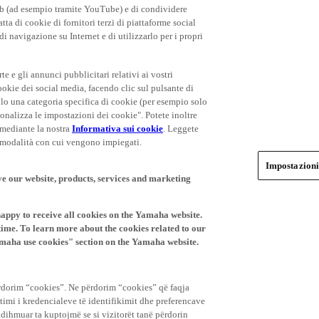
eb (ad esempio tramite YouTube) e di condividere
ta di cookie di fornitori terzi di piattaforme social
i navigazione su Internet e di utilizzarlo per i propri
rte e gli annunci pubblicitari relativi ai vostri
cookie dei social media, facendo clic sul pulsante di
olo una categoria specifica di cookie (per esempio solo
rsonalizza le impostazioni dei cookie". Potete inoltre
 mediante la nostra
Informativa sui cookie
. Leggete
le modalità con cui vengono impiegati.
Impostazioni
ve our website, products, services and marketing
happy to receive all cookies on the Yamaha website.
time. To learn more about the cookies related to our
amaha use cookies" section on the Yamaha website.
rdorim “cookies”. Ne përdorim “cookies” që faqja
jtimi i kredencialeve të identifikimit dhe preferencave
ndihmuar ta kuptojmë se si vizitorët tanë përdorin