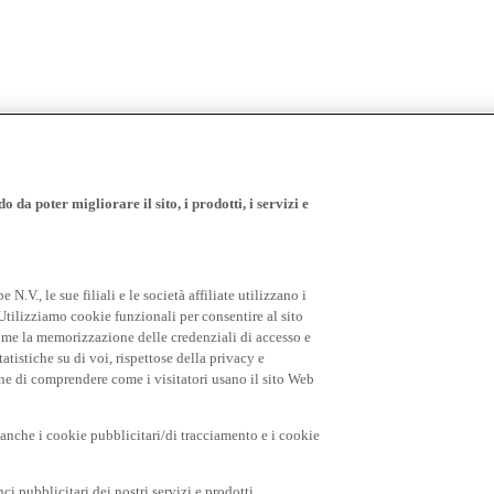
 da poter migliorare il sito, i prodotti, i servizi e
.V., le sue filiali e le società affiliate utilizzano i
Utilizziamo cookie funzionali per consentire al sito
come la memorizzazione delle credenziali di accesso e
tatistiche su di voi, rispettose della privacy e
fine di comprendere come i visitatori usano il sito Web
o anche i cookie pubblicitari/di tracciamento e i cookie
i pubblicitari dei nostri servizi e prodotti