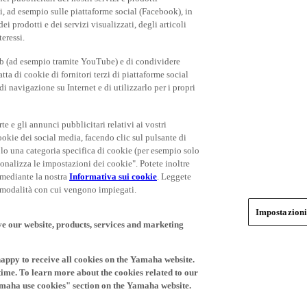
rti, ad esempio sulle piattaforme social (Facebook), in
 prodotti e dei servizi visualizzati, degli articoli
teressi.
eb (ad esempio tramite YouTube) e di condividere
ta di cookie di fornitori terzi di piattaforme social
i navigazione su Internet e di utilizzarlo per i propri
rte e gli annunci pubblicitari relativi ai vostri
cookie dei social media, facendo clic sul pulsante di
olo una categoria specifica di cookie (per esempio solo
rsonalizza le impostazioni dei cookie". Potete inoltre
 mediante la nostra
Informativa sui cookie
. Leggete
le modalità con cui vengono impiegati.
Impostazioni
ve our website, products, services and marketing
happy to receive all cookies on the Yamaha website.
time. To learn more about the cookies related to our
amaha use cookies" section on the Yamaha website.