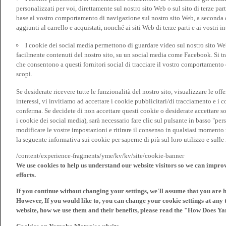
personalizzati per voi, direttamente sul nostro sito Web o sul sito di terze pa
base al vostro comportamento di navigazione sul nostro sito Web, a seconda dei
aggiunti al carrello e acquistati, nonché ai siti Web di terze parti e ai vostri in
I cookie dei social media permettono di guardare video sul nostro sito W
facilmente contenuti del nostro sito, su un social media come Facebook. Si trat
che consentono a questi fornitori social di tracciare il vostro comportamento d
scopi.
Se desiderate ricevere tutte le funzionalità del nostro sito, visualizzare le offe
interessi, vi invitiamo ad accettare i cookie pubblicitari/di tracciamento e i 
conferma. Se decidete di non accettare questi cookie o desiderate accettare s
i cookie dei social media), sarà necessario fare clic sul pulsante in basso "pe
modificare le vostre impostazioni e ritirare il consenso in qualsiasi momento
la seguente informativa sui cookie per saperne di più sul loro utilizzo e sul
/content/experience-fragments/yme/kv/kv/site/cookie-banner
We use cookies to help us understand our website visitors so we can impro
efforts.
If you continue without changing your settings, we'll assume that you are 
However, If you would like to, you can change your cookie settings at any 
website, how we use them and their benefits, please read the "How Does Y