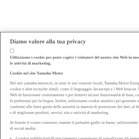
Diamo valore alla tua privacy
Utilizziamo i cookie per poter capire i visitatori del nostro sito Web in modo
le attività di marketing.
Cookie nel sito Yamaha Motor
Nel sito yamaha-motor.eu, in tutte le sue versioni locali, Yamaha Motor Europe N
cookie e altre tecniche simili, come il linguaggio Javascript e i Web beacon. 
Web di funzionare correttamente e per fornirvi alcune funzionalità di base, 
le preferenze per la lingua. Inoltre, utilizziamo cookie analitici per generare s
conformi alle linee guida delle autorità in materia di protezione dei dati, al 
e di migliorare prodotti, servizi, sito e attività di marketing.
Se fornite il vostro consenso, tramite il pulsante giallo in basso, utilizzerem
di social media:
I cookie pubblicitari/di tracciamento consentono di visualizzare gli annunc