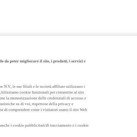
 da poter migliorare il sito, i prodotti, i servizi e
.V., le sue filiali e le società affiliate utilizzano i
Utilizziamo cookie funzionali per consentire al sito
come la memorizzazione delle credenziali di accesso e
tatistiche su di voi, rispettose della privacy e
fine di comprendere come i visitatori usano il sito Web
o anche i cookie pubblicitari/di tracciamento e i cookie
i pubblicitari dei nostri servizi e prodotti