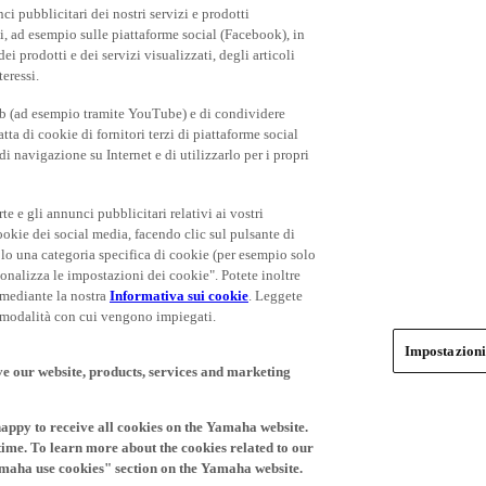
rti, ad esempio sulle piattaforme social (Facebook), in
 prodotti e dei servizi visualizzati, degli articoli
teressi.
eb (ad esempio tramite YouTube) e di condividere
ta di cookie di fornitori terzi di piattaforme social
i navigazione su Internet e di utilizzarlo per i propri
rte e gli annunci pubblicitari relativi ai vostri
cookie dei social media, facendo clic sul pulsante di
olo una categoria specifica di cookie (per esempio solo
rsonalizza le impostazioni dei cookie". Potete inoltre
 mediante la nostra
Informativa sui cookie
. Leggete
le modalità con cui vengono impiegati.
Impostazioni
ve our website, products, services and marketing
happy to receive all cookies on the Yamaha website.
time. To learn more about the cookies related to our
amaha use cookies" section on the Yamaha website.