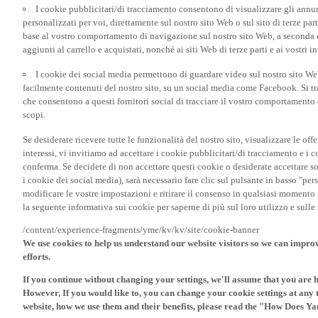
personalizzati per voi, direttamente sul nostro sito Web o sul sito di terze pa
base al vostro comportamento di navigazione sul nostro sito Web, a seconda dei
aggiunti al carrello e acquistati, nonché ai siti Web di terze parti e ai vostri in
I cookie dei social media permettono di guardare video sul nostro sito W
facilmente contenuti del nostro sito, su un social media come Facebook. Si trat
che consentono a questi fornitori social di tracciare il vostro comportamento d
scopi.
Se desiderate ricevere tutte le funzionalità del nostro sito, visualizzare le offe
interessi, vi invitiamo ad accettare i cookie pubblicitari/di tracciamento e i 
conferma. Se decidete di non accettare questi cookie o desiderate accettare s
i cookie dei social media), sarà necessario fare clic sul pulsante in basso "pe
modificare le vostre impostazioni e ritirare il consenso in qualsiasi momento
la seguente informativa sui cookie per saperne di più sul loro utilizzo e sul
/content/experience-fragments/yme/kv/kv/site/cookie-banner
We use cookies to help us understand our website visitors so we can impro
efforts.
If you continue without changing your settings, we'll assume that you are 
However, If you would like to, you can change your cookie settings at any 
website, how we use them and their benefits, please read the "How Does Y