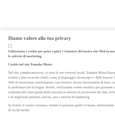
Diamo valore alla tua privacy
Utilizziamo i cookie per poter capire i visitatori del nostro sito Web in modo
le attività di marketing.
Cookie nel sito Yamaha Motor
Nel sito yamaha-motor.eu, in tutte le sue versioni locali, Yamaha Motor Europe N
cookie e altre tecniche simili, come il linguaggio Javascript e i Web beacon. 
Web di funzionare correttamente e per fornirvi alcune funzionalità di base, 
le preferenze per la lingua. Inoltre, utilizziamo cookie analitici per generare s
conformi alle linee guida delle autorità in materia di protezione dei dati, al 
e di migliorare prodotti, servizi, sito e attività di marketing.
Se fornite il vostro consenso, tramite il pulsante giallo in basso, utilizzerem
di social media:
I cookie pubblicitari/di tracciamento consentono di visualizzare gli annunc