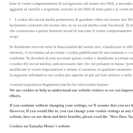
I cookie dei social media permettono di guardare video sul nostro sito W
facilmente contenuti del nostro sito, su un social media come Facebook. Si trat
che consentono a questi fornitori social di tracciare il vostro comportamento d
scopi.
Se desiderate ricevere tutte le funzionalità del nostro sito, visualizzare le offe
interessi, vi invitiamo ad accettare i cookie pubblicitari/di tracciamento e i 
conferma. Se decidete di non accettare questi cookie o desiderate accettare s
i cookie dei social media), sarà necessario fare clic sul pulsante in basso "pe
modificare le vostre impostazioni e ritirare il consenso in qualsiasi momento
la seguente informativa sui cookie per saperne di più sul loro utilizzo e sul
/content/experience-fragments/yme/kv/kv/site/cookie-banner
We use cookies to help us understand our website visitors so we can impro
efforts.
If you continue without changing your settings, we'll assume that you are 
However, If you would like to, you can change your cookie settings at any 
website, how we use them and their benefits, please read the "How Does Y
Cookies on Yamaha Motor's website
Në website-in tonë, Yamaha Motor Europe dhe përfaqësitë në vendet tjera pë
jonë të funksionojë siç duhet dhe të ofrojë funksione themelore, të tilla si ku