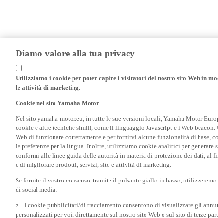
Diamo valore alla tua privacy
Utilizziamo i cookie per poter capire i visitatori del nostro sito Web in modo
le attività di marketing.
Cookie nel sito Yamaha Motor
Nel sito yamaha-motor.eu, in tutte le sue versioni locali, Yamaha Motor Europe N
cookie e altre tecniche simili, come il linguaggio Javascript e i Web beacon. 
Web di funzionare correttamente e per fornirvi alcune funzionalità di base, 
le preferenze per la lingua. Inoltre, utilizziamo cookie analitici per generare s
conformi alle linee guida delle autorità in materia di protezione dei dati, al 
e di migliorare prodotti, servizi, sito e attività di marketing.
Se fornite il vostro consenso, tramite il pulsante giallo in basso, utilizzerem
di social media:
I cookie pubblicitari/di tracciamento consentono di visualizzare gli annunc
personalizzati per voi, direttamente sul nostro sito Web o sul sito di terze pa
base al vostro comportamento di navigazione sul nostro sito Web, a seconda dei
aggiunti al carrello e acquistati, nonché ai siti Web di terze parti e ai vostri in