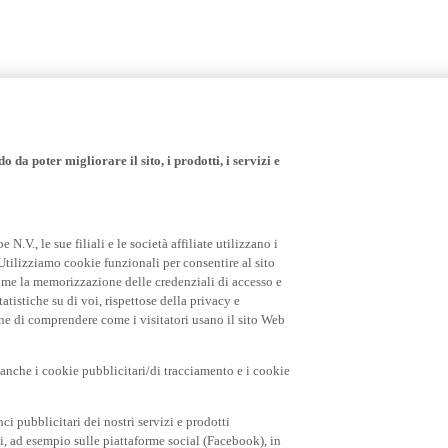
 da poter migliorare il sito, i prodotti, i servizi e
.V., le sue filiali e le società affiliate utilizzano i
Utilizziamo cookie funzionali per consentire al sito
come la memorizzazione delle credenziali di accesso e
tatistiche su di voi, rispettose della privacy e
fine di comprendere come i visitatori usano il sito Web
o anche i cookie pubblicitari/di tracciamento e i cookie
i pubblicitari dei nostri servizi e prodotti
rti, ad esempio sulle piattaforme social (Facebook), in
 prodotti e dei servizi visualizzati, degli articoli
teressi.