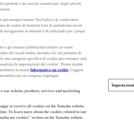
eb (ad esempio tramite YouTube) e di condividere
ta di cookie di fornitori terzi di piattaforme social
i navigazione su Internet e di utilizzarlo per i propri
rte e gli annunci pubblicitari relativi ai vostri
cookie dei social media, facendo clic sul pulsante di
olo una categoria specifica di cookie (per esempio solo
rsonalizza le impostazioni dei cookie". Potete inoltre
 mediante la nostra
Informativa sui cookie
. Leggete
le modalità con cui vengono impiegati.
Impostazioni
ve our website, products, services and marketing
happy to receive all cookies on the Yamaha website.
time. To learn more about the cookies related to our
amaha use cookies" section on the Yamaha website.
rdorim “cookies”. Ne përdorim “cookies” që faqja
jtimi i kredencialeve të identifikimit dhe preferencave