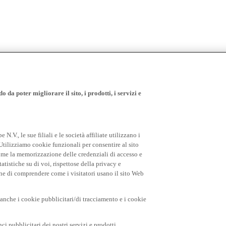
 da poter migliorare il sito, i prodotti, i servizi e
.V., le sue filiali e le società affiliate utilizzano i
Utilizziamo cookie funzionali per consentire al sito
come la memorizzazione delle credenziali di accesso e
tatistiche su di voi, rispettose della privacy e
fine di comprendere come i visitatori usano il sito Web
o anche i cookie pubblicitari/di tracciamento e i cookie
i pubblicitari dei nostri servizi e prodotti