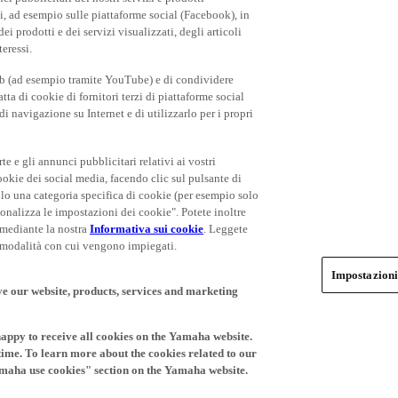
rti, ad esempio sulle piattaforme social (Facebook), in
 prodotti e dei servizi visualizzati, degli articoli
teressi.
eb (ad esempio tramite YouTube) e di condividere
ta di cookie di fornitori terzi di piattaforme social
i navigazione su Internet e di utilizzarlo per i propri
rte e gli annunci pubblicitari relativi ai vostri
cookie dei social media, facendo clic sul pulsante di
olo una categoria specifica di cookie (per esempio solo
rsonalizza le impostazioni dei cookie". Potete inoltre
 mediante la nostra
Informativa sui cookie
. Leggete
le modalità con cui vengono impiegati.
Impostazioni
ve our website, products, services and marketing
happy to receive all cookies on the Yamaha website.
time. To learn more about the cookies related to our
amaha use cookies" section on the Yamaha website.