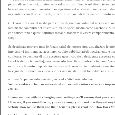
personalizzati per voi, direttamente sul nostro sito Web o sul sito di terze pa
base al vostro comportamento di navigazione sul nostro sito Web, a seconda dei
aggiunti al carrello e acquistati, nonché ai siti Web di terze parti e ai vostri in
I cookie dei social media permettono di guardare video sul nostro sito W
facilmente contenuti del nostro sito, su un social media come Facebook. Si trat
che consentono a questi fornitori social di tracciare il vostro comportamento d
scopi.
Se desiderate ricevere tutte le funzionalità del nostro sito, visualizzare le offe
interessi, vi invitiamo ad accettare i cookie pubblicitari/di tracciamento e i 
conferma. Se decidete di non accettare questi cookie o desiderate accettare s
i cookie dei social media), sarà necessario fare clic sul pulsante in basso "pe
modificare le vostre impostazioni e ritirare il consenso in qualsiasi momento
la seguente informativa sui cookie per saperne di più sul loro utilizzo e sul
/content/experience-fragments/yme/kv/kv/site/cookie-banner
We use cookies to help us understand our website visitors so we can impro
efforts.
If you continue without changing your settings, we'll assume that you are 
However, If you would like to, you can change your cookie settings at any 
website, how we use them and their benefits, please read the "How Does Y