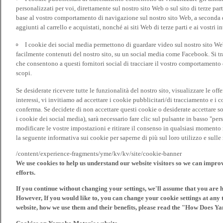
personalizzati per voi, direttamente sul nostro sito Web o sul sito di terze pa
base al vostro comportamento di navigazione sul nostro sito Web, a seconda dei
aggiunti al carrello e acquistati, nonché ai siti Web di terze parti e ai vostri in
I cookie dei social media permettono di guardare video sul nostro sito W
facilmente contenuti del nostro sito, su un social media come Facebook. Si trat
che consentono a questi fornitori social di tracciare il vostro comportamento d
scopi.
Se desiderate ricevere tutte le funzionalità del nostro sito, visualizzare le offe
interessi, vi invitiamo ad accettare i cookie pubblicitari/di tracciamento e i 
conferma. Se decidete di non accettare questi cookie o desiderate accettare s
i cookie dei social media), sarà necessario fare clic sul pulsante in basso "pe
modificare le vostre impostazioni e ritirare il consenso in qualsiasi momento
la seguente informativa sui cookie per saperne di più sul loro utilizzo e sul
/content/experience-fragments/yme/kv/kv/site/cookie-banner
We use cookies to help us understand our website visitors so we can impro
efforts.
If you continue without changing your settings, we'll assume that you are 
However, If you would like to, you can change your cookie settings at any 
website, how we use them and their benefits, please read the "How Does Y