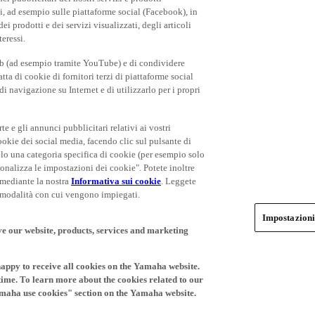
rti, ad esempio sulle piattaforme social (Facebook), in
 prodotti e dei servizi visualizzati, degli articoli
teressi.
eb (ad esempio tramite YouTube) e di condividere
ta di cookie di fornitori terzi di piattaforme social
i navigazione su Internet e di utilizzarlo per i propri
rte e gli annunci pubblicitari relativi ai vostri
cookie dei social media, facendo clic sul pulsante di
olo una categoria specifica di cookie (per esempio solo
rsonalizza le impostazioni dei cookie". Potete inoltre
 mediante la nostra
Informativa sui cookie
. Leggete
le modalità con cui vengono impiegati.
Impostazioni
ve our website, products, services and marketing
happy to receive all cookies on the Yamaha website.
time. To learn more about the cookies related to our
amaha use cookies" section on the Yamaha website.