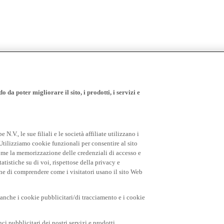
 da poter migliorare il sito, i prodotti, i servizi e
.V., le sue filiali e le società affiliate utilizzano i
Utilizziamo cookie funzionali per consentire al sito
come la memorizzazione delle credenziali di accesso e
tatistiche su di voi, rispettose della privacy e
fine di comprendere come i visitatori usano il sito Web
o anche i cookie pubblicitari/di tracciamento e i cookie
i pubblicitari dei nostri servizi e prodotti