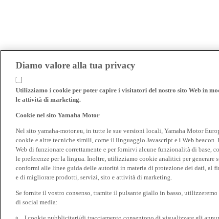
Diamo valore alla tua privacy
Utilizziamo i cookie per poter capire i visitatori del nostro sito Web in modo
le attività di marketing.
Cookie nel sito Yamaha Motor
Nel sito yamaha-motor.eu, in tutte le sue versioni locali, Yamaha Motor Europe N
cookie e altre tecniche simili, come il linguaggio Javascript e i Web beacon. 
Web di funzionare correttamente e per fornirvi alcune funzionalità di base, 
le preferenze per la lingua. Inoltre, utilizziamo cookie analitici per generare s
conformi alle linee guida delle autorità in materia di protezione dei dati, al 
e di migliorare prodotti, servizi, sito e attività di marketing.
Se fornite il vostro consenso, tramite il pulsante giallo in basso, utilizzerem
di social media:
I cookie pubblicitari/di tracciamento consentono di visualizzare gli annunc