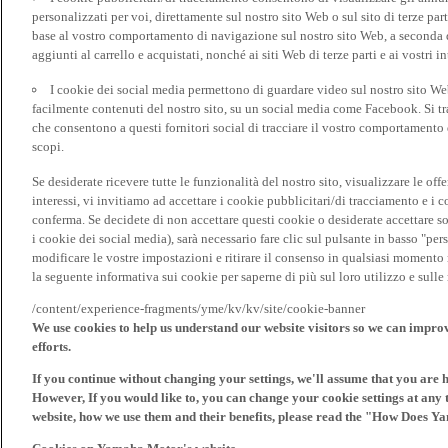
personalizzati per voi, direttamente sul nostro sito Web o sul sito di terze pa
base al vostro comportamento di navigazione sul nostro sito Web, a seconda dei
aggiunti al carrello e acquistati, nonché ai siti Web di terze parti e ai vostri in
I cookie dei social media permettono di guardare video sul nostro sito W
facilmente contenuti del nostro sito, su un social media come Facebook. Si trat
che consentono a questi fornitori social di tracciare il vostro comportamento d
scopi.
Se desiderate ricevere tutte le funzionalità del nostro sito, visualizzare le offe
interessi, vi invitiamo ad accettare i cookie pubblicitari/di tracciamento e i 
conferma. Se decidete di non accettare questi cookie o desiderate accettare s
i cookie dei social media), sarà necessario fare clic sul pulsante in basso "pe
modificare le vostre impostazioni e ritirare il consenso in qualsiasi momento
la seguente informativa sui cookie per saperne di più sul loro utilizzo e sul
/content/experience-fragments/yme/kv/kv/site/cookie-banner
We use cookies to help us understand our website visitors so we can impro
efforts.
If you continue without changing your settings, we'll assume that you are 
However, If you would like to, you can change your cookie settings at any 
website, how we use them and their benefits, please read the "How Does Y