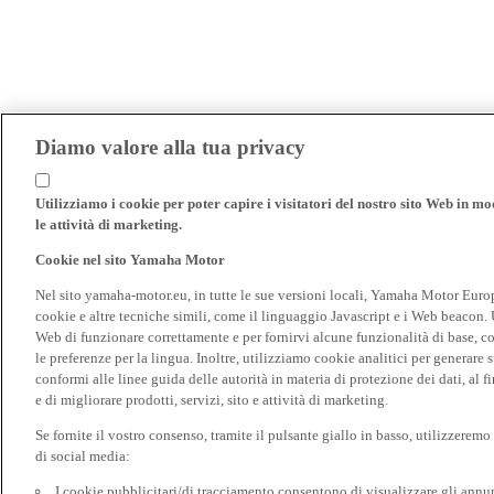
Diamo valore alla tua privacy
Utilizziamo i cookie per poter capire i visitatori del nostro sito Web in modo
le attività di marketing.
Cookie nel sito Yamaha Motor
Nel sito yamaha-motor.eu, in tutte le sue versioni locali, Yamaha Motor Europe N
cookie e altre tecniche simili, come il linguaggio Javascript e i Web beacon. 
Web di funzionare correttamente e per fornirvi alcune funzionalità di base, 
le preferenze per la lingua. Inoltre, utilizziamo cookie analitici per generare s
conformi alle linee guida delle autorità in materia di protezione dei dati, al 
e di migliorare prodotti, servizi, sito e attività di marketing.
Se fornite il vostro consenso, tramite il pulsante giallo in basso, utilizzerem
di social media:
I cookie pubblicitari/di tracciamento consentono di visualizzare gli annunc