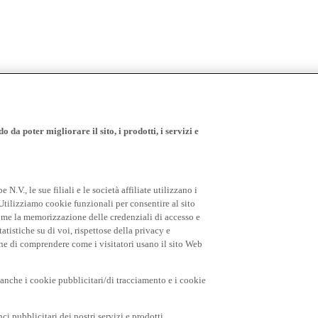
 da poter migliorare il sito, i prodotti, i servizi e
.V., le sue filiali e le società affiliate utilizzano i
Utilizziamo cookie funzionali per consentire al sito
come la memorizzazione delle credenziali di accesso e
tatistiche su di voi, rispettose della privacy e
fine di comprendere come i visitatori usano il sito Web
o anche i cookie pubblicitari/di tracciamento e i cookie
i pubblicitari dei nostri servizi e prodotti