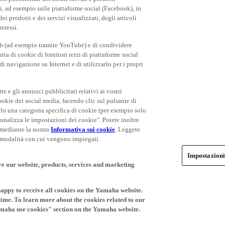
rti, ad esempio sulle piattaforme social (Facebook), in
 prodotti e dei servizi visualizzati, degli articoli
teressi.
eb (ad esempio tramite YouTube) e di condividere
ta di cookie di fornitori terzi di piattaforme social
i navigazione su Internet e di utilizzarlo per i propri
rte e gli annunci pubblicitari relativi ai vostri
cookie dei social media, facendo clic sul pulsante di
olo una categoria specifica di cookie (per esempio solo
rsonalizza le impostazioni dei cookie". Potete inoltre
 mediante la nostra
Informativa sui cookie
. Leggete
le modalità con cui vengono impiegati.
Impostazioni
ve our website, products, services and marketing
happy to receive all cookies on the Yamaha website.
time. To learn more about the cookies related to our
amaha use cookies" section on the Yamaha website.