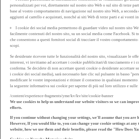
personalizzati per voi, direttamente sul nostro sito Web o sul sito di terze pa
base al vostro comportamento di navigazione sul nostro sito Web, a seconda dei
aggiunti al carrello e acquistati, nonché ai siti Web di terze parti e ai vostri in
I cookie dei social media permettono di guardare video sul nostro sito W
facilmente contenuti del nostro sito, su un social media come Facebook. Si trat
che consentono a questi fornitori social di tracciare il vostro comportamento d
scopi.
Se desiderate ricevere tutte le funzionalità del nostro sito, visualizzare le offe
interessi, vi invitiamo ad accettare i cookie pubblicitari/di tracciamento e i 
conferma. Se decidete di non accettare questi cookie o desiderate accettare s
i cookie dei social media), sarà necessario fare clic sul pulsante in basso "pe
modificare le vostre impostazioni e ritirare il consenso in qualsiasi momento
la seguente informativa sui cookie per saperne di più sul loro utilizzo e sul
/content/experience-fragments/yme/kv/kv/site/cookie-banner
We use cookies to help us understand our website visitors so we can impro
efforts.
If you continue without changing your settings, we'll assume that you are 
However, If you would like to, you can change your cookie settings at any 
website, how we use them and their benefits, please read the "How Does Y