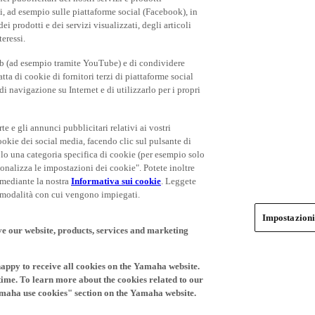
rti, ad esempio sulle piattaforme social (Facebook), in
 prodotti e dei servizi visualizzati, degli articoli
teressi.
eb (ad esempio tramite YouTube) e di condividere
ta di cookie di fornitori terzi di piattaforme social
i navigazione su Internet e di utilizzarlo per i propri
rte e gli annunci pubblicitari relativi ai vostri
cookie dei social media, facendo clic sul pulsante di
olo una categoria specifica di cookie (per esempio solo
rsonalizza le impostazioni dei cookie". Potete inoltre
 mediante la nostra
Informativa sui cookie
. Leggete
le modalità con cui vengono impiegati.
Impostazioni
ve our website, products, services and marketing
happy to receive all cookies on the Yamaha website.
time. To learn more about the cookies related to our
amaha use cookies" section on the Yamaha website.