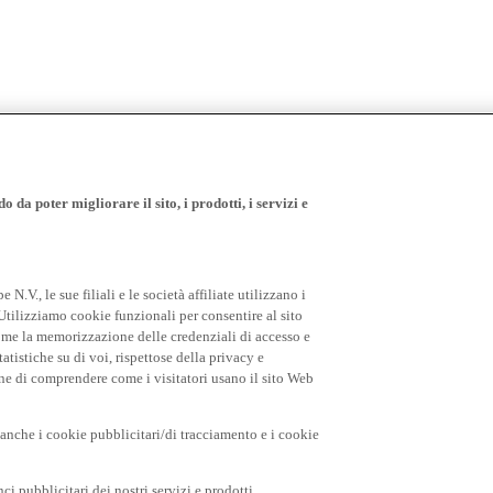
 da poter migliorare il sito, i prodotti, i servizi e
.V., le sue filiali e le società affiliate utilizzano i
Utilizziamo cookie funzionali per consentire al sito
come la memorizzazione delle credenziali di accesso e
tatistiche su di voi, rispettose della privacy e
fine di comprendere come i visitatori usano il sito Web
o anche i cookie pubblicitari/di tracciamento e i cookie
i pubblicitari dei nostri servizi e prodotti