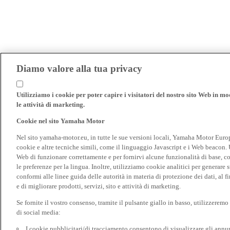
Diamo valore alla tua privacy
Utilizziamo i cookie per poter capire i visitatori del nostro sito Web in modo
le attività di marketing.
Cookie nel sito Yamaha Motor
Nel sito yamaha-motor.eu, in tutte le sue versioni locali, Yamaha Motor Europe N
cookie e altre tecniche simili, come il linguaggio Javascript e i Web beacon. 
Web di funzionare correttamente e per fornirvi alcune funzionalità di base, 
le preferenze per la lingua. Inoltre, utilizziamo cookie analitici per generare s
conformi alle linee guida delle autorità in materia di protezione dei dati, al 
e di migliorare prodotti, servizi, sito e attività di marketing.
Se fornite il vostro consenso, tramite il pulsante giallo in basso, utilizzerem
di social media:
I cookie pubblicitari/di tracciamento consentono di visualizzare gli annunc