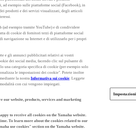
rti, ad esempio sulle piattaforme social (Facebook), in
 prodotti e dei servizi visualizzati, degli articoli
teressi.
eb (ad esempio tramite YouTube) e di condividere
ta di cookie di fornitori terzi di piattaforme social
i navigazione su Internet e di utilizzarlo per i propri
rte e gli annunci pubblicitari relativi ai vostri
cookie dei social media, facendo clic sul pulsante di
olo una categoria specifica di cookie (per esempio solo
rsonalizza le impostazioni dei cookie". Potete inoltre
 mediante la nostra
Informativa sui cookie
. Leggete
le modalità con cui vengono impiegati.
Impostazioni
ve our website, products, services and marketing
happy to receive all cookies on the Yamaha website.
time. To learn more about the cookies related to our
amaha use cookies" section on the Yamaha website.