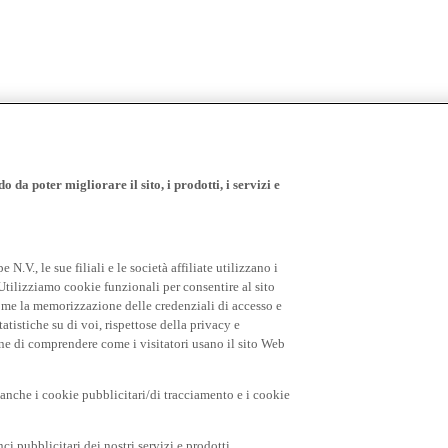
 da poter migliorare il sito, i prodotti, i servizi e
.V., le sue filiali e le società affiliate utilizzano i
Utilizziamo cookie funzionali per consentire al sito
come la memorizzazione delle credenziali di accesso e
tatistiche su di voi, rispettose della privacy e
fine di comprendere come i visitatori usano il sito Web
o anche i cookie pubblicitari/di tracciamento e i cookie
i pubblicitari dei nostri servizi e prodotti