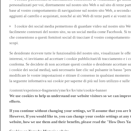
personalizzati per voi, direttamente sul nostro sito Web o sul sito di terze pa
base al vostro comportamento di navigazione sul nostro sito Web, a seconda dei
aggiunti al carrello e acquistati, nonché ai siti Web di terze parti e ai vostri in
I cookie dei social media permettono di guardare video sul nostro sito W
facilmente contenuti del nostro sito, su un social media come Facebook. Si trat
che consentono a questi fornitori social di tracciare il vostro comportamento d
scopi.
Se desiderate ricevere tutte le funzionalità del nostro sito, visualizzare le offe
interessi, vi invitiamo ad accettare i cookie pubblicitari/di tracciamento e i 
conferma. Se decidete di non accettare questi cookie o desiderate accettare s
i cookie dei social media), sarà necessario fare clic sul pulsante in basso "pe
modificare le vostre impostazioni e ritirare il consenso in qualsiasi momento
la seguente informativa sui cookie per saperne di più sul loro utilizzo e sul
/content/experience-fragments/yme/kv/kv/site/cookie-banner
We use cookies to help us understand our website visitors so we can impro
efforts.
If you continue without changing your settings, we'll assume that you are 
However, If you would like to, you can change your cookie settings at any 
website, how we use them and their benefits, please read the "How Does Y