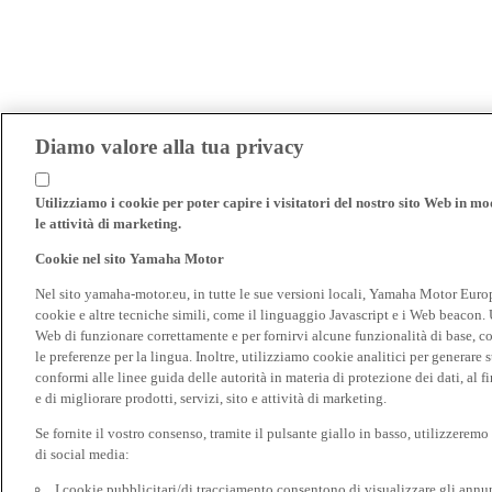
Diamo valore alla tua privacy
Utilizziamo i cookie per poter capire i visitatori del nostro sito Web in modo
le attività di marketing.
Cookie nel sito Yamaha Motor
Nel sito yamaha-motor.eu, in tutte le sue versioni locali, Yamaha Motor Europe N
cookie e altre tecniche simili, come il linguaggio Javascript e i Web beacon. 
Web di funzionare correttamente e per fornirvi alcune funzionalità di base, 
le preferenze per la lingua. Inoltre, utilizziamo cookie analitici per generare s
conformi alle linee guida delle autorità in materia di protezione dei dati, al 
e di migliorare prodotti, servizi, sito e attività di marketing.
Se fornite il vostro consenso, tramite il pulsante giallo in basso, utilizzerem
di social media:
I cookie pubblicitari/di tracciamento consentono di visualizzare gli annunc