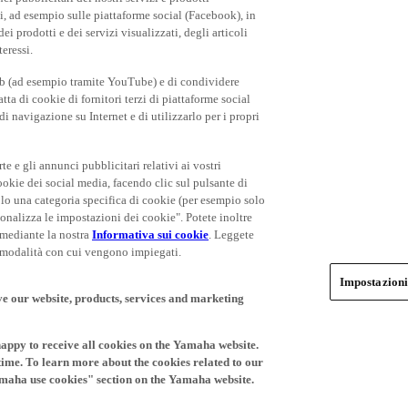
rti, ad esempio sulle piattaforme social (Facebook), in
 prodotti e dei servizi visualizzati, degli articoli
teressi.
eb (ad esempio tramite YouTube) e di condividere
ta di cookie di fornitori terzi di piattaforme social
i navigazione su Internet e di utilizzarlo per i propri
rte e gli annunci pubblicitari relativi ai vostri
cookie dei social media, facendo clic sul pulsante di
olo una categoria specifica di cookie (per esempio solo
rsonalizza le impostazioni dei cookie". Potete inoltre
 mediante la nostra
Informativa sui cookie
. Leggete
le modalità con cui vengono impiegati.
Impostazioni
ve our website, products, services and marketing
happy to receive all cookies on the Yamaha website.
time. To learn more about the cookies related to our
amaha use cookies" section on the Yamaha website.