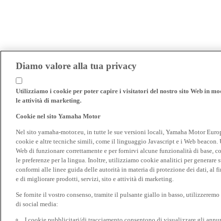
Diamo valore alla tua privacy
Utilizziamo i cookie per poter capire i visitatori del nostro sito Web in modo
le attività di marketing.
Cookie nel sito Yamaha Motor
Nel sito yamaha-motor.eu, in tutte le sue versioni locali, Yamaha Motor Europe N
cookie e altre tecniche simili, come il linguaggio Javascript e i Web beacon. 
Web di funzionare correttamente e per fornirvi alcune funzionalità di base, 
le preferenze per la lingua. Inoltre, utilizziamo cookie analitici per generare s
conformi alle linee guida delle autorità in materia di protezione dei dati, al 
e di migliorare prodotti, servizi, sito e attività di marketing.
Se fornite il vostro consenso, tramite il pulsante giallo in basso, utilizzerem
di social media:
I cookie pubblicitari/di tracciamento consentono di visualizzare gli annunc