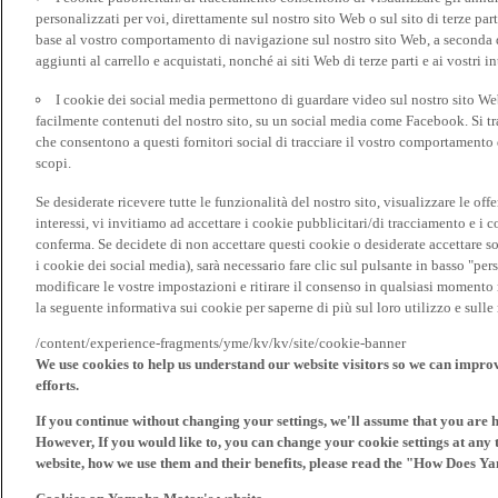
personalizzati per voi, direttamente sul nostro sito Web o sul sito di terze pa
base al vostro comportamento di navigazione sul nostro sito Web, a seconda dei
aggiunti al carrello e acquistati, nonché ai siti Web di terze parti e ai vostri in
I cookie dei social media permettono di guardare video sul nostro sito W
facilmente contenuti del nostro sito, su un social media come Facebook. Si trat
che consentono a questi fornitori social di tracciare il vostro comportamento d
scopi.
Se desiderate ricevere tutte le funzionalità del nostro sito, visualizzare le offe
interessi, vi invitiamo ad accettare i cookie pubblicitari/di tracciamento e i 
conferma. Se decidete di non accettare questi cookie o desiderate accettare s
i cookie dei social media), sarà necessario fare clic sul pulsante in basso "pe
modificare le vostre impostazioni e ritirare il consenso in qualsiasi momento
la seguente informativa sui cookie per saperne di più sul loro utilizzo e sul
/content/experience-fragments/yme/kv/kv/site/cookie-banner
We use cookies to help us understand our website visitors so we can impro
efforts.
If you continue without changing your settings, we'll assume that you are 
However, If you would like to, you can change your cookie settings at any 
website, how we use them and their benefits, please read the "How Does Y