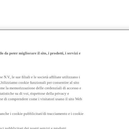
 da poter migliorare il sito, i prodotti, i servizi e
.V., le sue filiali e le società affiliate utilizzano i
Utilizziamo cookie funzionali per consentire al sito
come la memorizzazione delle credenziali di accesso e
tatistiche su di voi, rispettose della privacy e
fine di comprendere come i visitatori usano il sito Web
o anche i cookie pubblicitari/di tracciamento e i cookie
i pubblicitari dei nostri servizi e prodotti