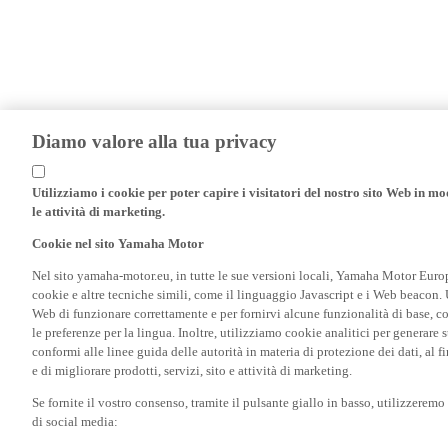
Diamo valore alla tua privacy
Utilizziamo i cookie per poter capire i visitatori del nostro sito Web in modo
le attività di marketing.
Cookie nel sito Yamaha Motor
Nel sito yamaha-motor.eu, in tutte le sue versioni locali, Yamaha Motor Europe N
cookie e altre tecniche simili, come il linguaggio Javascript e i Web beacon. 
Web di funzionare correttamente e per fornirvi alcune funzionalità di base, 
le preferenze per la lingua. Inoltre, utilizziamo cookie analitici per generare s
conformi alle linee guida delle autorità in materia di protezione dei dati, al 
e di migliorare prodotti, servizi, sito e attività di marketing.
Se fornite il vostro consenso, tramite il pulsante giallo in basso, utilizzerem
di social media:
I cookie pubblicitari/di tracciamento consentono di visualizzare gli annunc