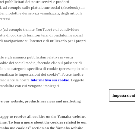
rti, ad esempio sulle piattaforme social (Facebook), in
 prodotti e dei servizi visualizzati, degli articoli
teressi.
eb (ad esempio tramite YouTube) e di condividere
ta di cookie di fornitori terzi di piattaforme social
i navigazione su Internet e di utilizzarlo per i propri
rte e gli annunci pubblicitari relativi ai vostri
cookie dei social media, facendo clic sul pulsante di
olo una categoria specifica di cookie (per esempio solo
rsonalizza le impostazioni dei cookie". Potete inoltre
 mediante la nostra
Informativa sui cookie
. Leggete
le modalità con cui vengono impiegati.
Impostazioni
ve our website, products, services and marketing
happy to receive all cookies on the Yamaha website.
time. To learn more about the cookies related to our
amaha use cookies" section on the Yamaha website.