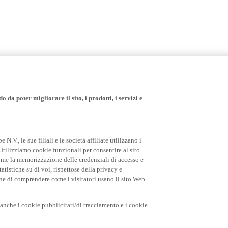
 da poter migliorare il sito, i prodotti, i servizi e
.V., le sue filiali e le società affiliate utilizzano i
Utilizziamo cookie funzionali per consentire al sito
come la memorizzazione delle credenziali di accesso e
tatistiche su di voi, rispettose della privacy e
fine di comprendere come i visitatori usano il sito Web
o anche i cookie pubblicitari/di tracciamento e i cookie
i pubblicitari dei nostri servizi e prodotti