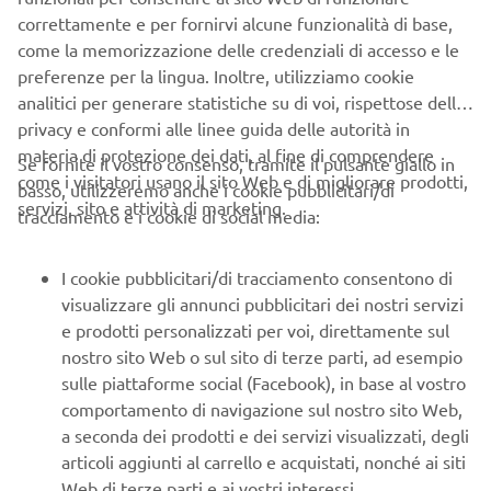
SUPPORTO
correttamente e per fornirvi alcune funzionalità di base,
come la memorizzazione delle credenziali di accesso e le
preferenze per la lingua. Inoltre, utilizziamo cookie
NEWSLETTER
analitici per generare statistiche su di voi, rispettose della
Conoscerai in anteprima le ultime offerte, gli eventi speciali, le
privacy e conformi alle linee guida delle autorità in
nuove uscite e molto altro
materia di protezione dei dati, al fine di comprendere
Se fornite il vostro consenso, tramite il pulsante giallo in
come i visitatori usano il sito Web e di migliorare prodotti,
basso, utilizzeremo anche i cookie pubblicitari/di
servizi, sito e attività di marketing.
tracciamento e i cookie di social media:
ISCRIVITI
I cookie pubblicitari/di tracciamento consentono di
visualizzare gli annunci pubblicitari dei nostri servizi
Leggi la nostra Informativa sulla privacy per sapere come
e prodotti personalizzati per voi, direttamente sul
trattiamo i tuoi dati personali:
Informativa sulla Privacy
nostro sito Web o sul sito di terze parti, ad esempio
sulle piattaforme social (Facebook), in base al vostro
Italy (Italian)
comportamento di navigazione sul nostro sito Web,
a seconda dei prodotti e dei servizi visualizzati, degli
articoli aggiunti al carrello e acquistati, nonché ai siti
Web di terze parti e ai vostri interessi.