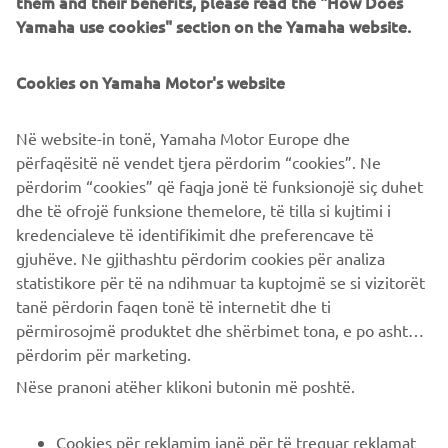
them and their benefits, please read the "How Does
semplice procedura di configurazione, puoi goderti le
Yamaha use cookies" section on the Yamaha website.
funzionalità tra cui la gestione della corsa, il monitoraggio
del fitness e la navigazione basata su mappe.
Cookies on Yamaha Motor's website
Komoot
Në website-in tonë, Yamaha Motor Europe dhe
Disponibile su App Store e Google Play.
përfaqësitë në vendet tjera përdorim “cookies”. Ne
Wellfit e-kit connection
përdorim “cookies” që faqja jonë të funksionojë siç duhet
dhe të ofrojë funksione themelore, të tilla si kujtimi i
Disponibile su App Store e Google Play.
kredencialeve të identifikimit dhe preferencave të
gjuhëve. Ne gjithashtu përdorim cookies për analiza
statistikore për të na ndihmuar ta kuptojmë se si vizitorët
tanë përdorin faqen tonë të internetit dhe ti
përmirosojmë produktet dhe shërbimet tona, e po ashtu ti
përdorim për marketing.
CORPORATE
Nëse pranoni atëher klikoni butonin më poshtë.
B2B
Cookies për reklamim janë për të treguar reklamat