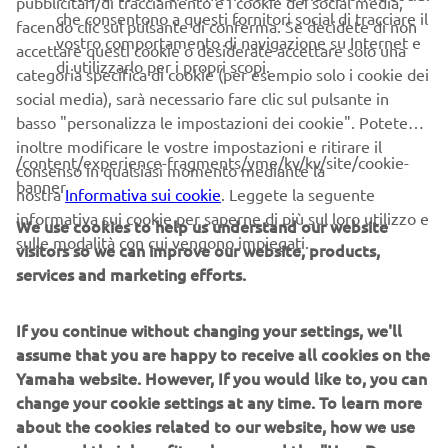
pubblicitari/di tracciamento e i cookie dei social media,
che consentono a questi fornitori social di tracciare il
facendo clic sul pulsante di conferma. Se decidete di non
vostro comportamento di navigazione su Internet e
accettare questi cookie o desiderate accettare solo una
di utilizzarlo per i propri scopi.
categoria specifica di cookie (per esempio solo i cookie dei
social media), sarà necessario fare clic sul pulsante in
basso "personalizza le impostazioni dei cookie". Potete
inoltre modificare le vostre impostazioni e ritirare il
/content/experience-fragments/yme/kv/kv/site/cookie-
consenso in qualsiasi momento mediante la
banner
nostra
Informativa sui cookie
. Leggete la seguente
informativa sui cookie per saperne di più sul loro utilizzo e
We use cookies to help us understand our website
sulle modalità con cui vengono impiegati.
visitors so we can improve our website, products,
services and marketing efforts.
APP PER FUNZIONALITÀ
AVANZATE
If you continue without changing your settings, we'll
assume that you are happy to receive all cookies on the
Per migliorare ulteriormente il tuo stile di guida in sella, il
Yamaha website. However, If you would like to, you can
Display C può mostrare informazioni aggiuntive
change your cookie settings at any time. To learn more
comunicando con applicazioni specifiche. Dopo aver
about the cookies related to our website, how we use
scaricato l'app sul tuo smartphone e aver seguito una