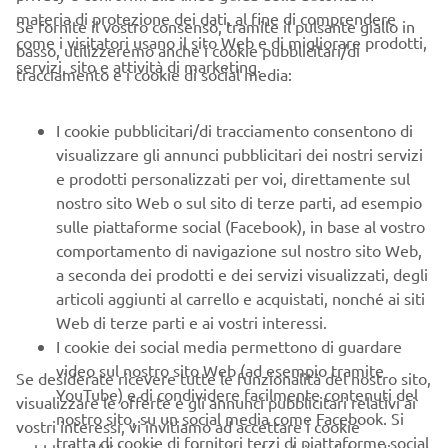
materia di protezione dei dati, al fine di comprendere
Se fornite il vostro consenso, tramite il pulsante giallo in
come i visitatori usano il sito Web e di migliorare prodotti,
basso, utilizzeremo anche i cookie pubblicitari/di
servizi, sito e attività di marketing.
tracciamento e i cookie di social media:
I cookie pubblicitari/di tracciamento consentono di
visualizzare gli annunci pubblicitari dei nostri servizi
INFORMAZIONI CHIARE
e prodotti personalizzati per voi, direttamente sul
nostro sito Web o sul sito di terze parti, ad esempio
Un display a LED di grandi dimensioni viene utilizzato per
sulle piattaforme social (Facebook), in base al vostro
mostrare informazioni quali la capacità della batteria, la
comportamento di navigazione sul nostro sito Web,
velocità di guida e il tempo, in modo che il ciclista possa
a seconda dei prodotti e dei servizi visualizzati, degli
controllare tutti i dettagli a colpo d'occhio.
articoli aggiunti al carrello e acquistati, nonché ai siti
Web di terze parti e ai vostri interessi.
4 modalità disponibili
:
I cookie dei social media permettono di guardare
EXPW mode
video sul nostro sito Web (ad esempio tramite
Se desiderate ricevere tutte le funzionalità del nostro sito,
HIGH mode
YouTube) e di condividere facilmente contenuti del
visualizzare le offerte e gli annunci pubblicitari relativi ai
ECO mode
nostro sito, su un social media come Facebook. Si
vostri interessi, vi invitiamo ad accettare i cookie
+ECO mode
tratta di cookie di fornitori terzi di piattaforme social