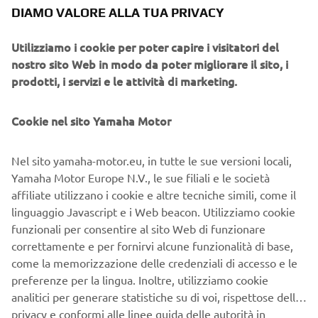
batteria / Capacità batteria (%) / Modalità assistenza
DIAMO VALORE ALLA TUA PRIVACY
/ Misuratore potenza assistenza / Orologio
Fuzionalità (selezionabili*)
: Velocità media della
Utilizziamo i cookie per poter capire i visitatori del
bicicletta / Velocità massima della bicicletta /
nostro sito Web in modo da poter migliorare il sito, i
Contachilometri parziale / Contachilometri /
prodotti, i servizi e le attività di marketing.
Autonomia / Cadenza / Consumo calorico /
Navigazione: svolta per svolta ** / Idoneità ** /
Cookie nel sito Yamaha Motor
Bussola **
* Delle voci selezionabili, le funzioni usate di rado possono
Nel sito yamaha-motor.eu, in tutte le sue versioni locali,
essere nascoste.
Yamaha Motor Europe N.V., le sue filiali e le società
** È necessaria una connessione Bluetooth Low Energy
affiliate utilizzano i cookie e altre tecniche simili, come il
Technology
linguaggio Javascript e i Web beacon. Utilizziamo cookie
funzionali per consentire al sito Web di funzionare
correttamente e per fornirvi alcune funzionalità di base,
come la memorizzazione delle credenziali di accesso e le
preferenze per la lingua. Inoltre, utilizziamo cookie
analitici per generare statistiche su di voi, rispettose della
privacy e conformi alle linee guida delle autorità in