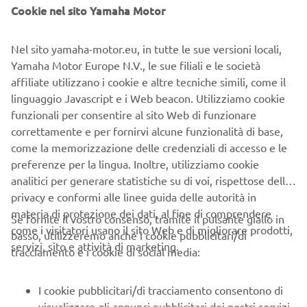
Cookie nel sito Yamaha Motor
Nel sito yamaha-motor.eu, in tutte le sue versioni locali,
In coppia con Interface X, il ciclocomputer per e-Bike
Yamaha Motor Europe N.V., le sue filiali e le società
Echowell LEV100 è compatibile con una vasta gamma di
affiliate utilizzano i cookie e altre tecniche simili, come il
informazioni di marcia, tra cui velocità, cadenza, velocità
linguaggio Javascript e i Web beacon. Utilizziamo cookie
media, cadenza media, contachilometri parziale,
funzionali per consentire al sito Web di funzionare
contachilometri, autonomia residua e molto altro ancora.
correttamente e per fornirvi alcune funzionalità di base,
come la memorizzazione delle credenziali di accesso e le
preferenze per la lingua. Inoltre, utilizziamo cookie
analitici per generare statistiche su di voi, rispettose della
privacy e conformi alle linee guida delle autorità in
materia di protezione dei dati, al fine di comprendere
Se fornite il vostro consenso, tramite il pulsante giallo in
come i visitatori usano il sito Web e di migliorare prodotti,
basso, utilizzeremo anche i cookie pubblicitari/di
servizi, sito e attività di marketing.
tracciamento e i cookie di social media:
I cookie pubblicitari/di tracciamento consentono di
visualizzare gli annunci pubblicitari dei nostri servizi