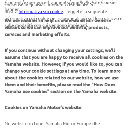
/content/experience-fragments/yme/kv/kv/site/cookie-
consenso in qualsiasi momento mediante la
banner
nostra
Informativa sui cookie
. Leggete la seguente
SPECIFICATIONS
informativa sui cookie per saperne di più sul loro utilizzo e
We use cookies to help us understand our website
sulle modalità con cui vengono impiegati.
visitors so we can improve our website, products,
Drive unit:
Displays are interchangeable for all 2022
services and marketing efforts.
model year 25km/h drive units
Display type:
Multicolor LED
If you continue without changing your settings, we'll
Power supply:
1,200mA (with PW-X3) 1,000mA
assume that you are happy to receive all cookies on the
(with other units)
Yamaha website. However, If you would like to, you can
Connectivity:
Bluetooth® Low Energy Technology
change your cookie settings at any time. To learn more
ANT+™
about the cookies related to our website, how we use
Functionality (Always on):
Battery capacity / Assist
them and their benefits, please read the "How Does
mode indicator
Yamaha use cookies" section on the Yamaha website.
Functionality (Selectable*):
Additional features
available through smartphone apps or connected
devices. ANT+™ profiles: LEV : Light Electric Vehicle
Cookies on Yamaha Motor's website
/ S&C : Speed & Cadence / PWR : Bicycle Power
Në website-in tonë, Yamaha Motor Europe dhe
* Of the selectable items, infrequently-used functions can