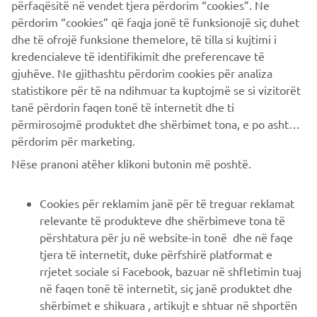
përfaqësitë në vendet tjera përdorim “cookies”. Ne
be hidden.
përdorim “cookies” që faqja jonë të funksionojë siç duhet
** Bluetooth® Low Energy Technology connection is
dhe të ofrojë funksione themelore, të tilla si kujtimi i
necessary
kredencialeve të identifikimit dhe preferencave të
gjuhëve. Ne gjithashtu përdorim cookies për analiza
statistikore për të na ndihmuar ta kuptojmë se si vizitorët
tanë përdorin faqen tonë të internetit dhe ti
përmirosojmë produktet dhe shërbimet tona, e po ashtu ti
përdorim për marketing.
CORPORATE
Nëse pranoni atëher klikoni butonin më poshtë.
B2B
Cookies për reklamim janë për të treguar reklamat
relevante të produkteve dhe shërbimeve tona të
PIÙ YAMAHA
përshtatura për ju në website-in tonë dhe në faqe
tjera të internetit, duke përfshirë platformat e
rrjetet sociale si Facebook, bazuar në shfletimin tuaj
SUPPORTO
në faqen tonë të internetit, siç janë produktet dhe
shërbimet e shikuara , artikujt e shtuar në shportën