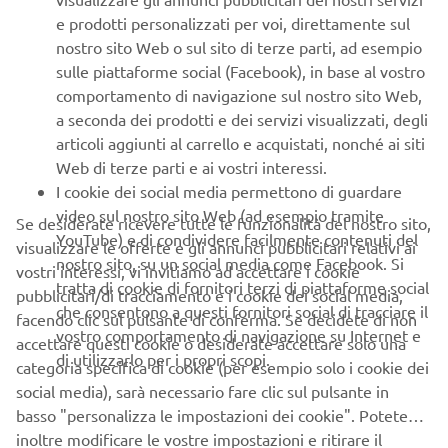
e prodotti personalizzati per voi, direttamente sul
nostro sito Web o sul sito di terze parti, ad esempio
sulle piattaforme social (Facebook), in base al vostro
comportamento di navigazione sul nostro sito Web,
a seconda dei prodotti e dei servizi visualizzati, degli
articoli aggiunti al carrello e acquistati, nonché ai siti
Web di terze parti e ai vostri interessi.
I cookie dei social media permettono di guardare
video sul nostro sito Web (ad esempio tramite
Se desiderate ricevere tutte le funzionalità del nostro sito,
YouTube) e di condividere facilmente contenuti del
visualizzare le offerte e gli annunci pubblicitari relativi ai
nostro sito, su un social media come Facebook. Si
vostri interessi, vi invitiamo ad accettare i cookie
tratta di cookie di fornitori terzi di piattaforme social
pubblicitari/di tracciamento e i cookie dei social media,
che consentono a questi fornitori social di tracciare il
facendo clic sul pulsante di conferma. Se decidete di non
vostro comportamento di navigazione su Internet e
accettare questi cookie o desiderate accettare solo una
di utilizzarlo per i propri scopi.
categoria specifica di cookie (per esempio solo i cookie dei
social media), sarà necessario fare clic sul pulsante in
basso "personalizza le impostazioni dei cookie". Potete
inoltre modificare le vostre impostazioni e ritirare il