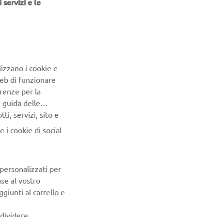
 servizi e le
ENTO
ONDIALE
onsiderazione, le agenzie
 il valore sociale del
lizzano i cookie e
lmente la sua
Web di funzionare
 nel 1993. Poi, nel luglio
renze per la
ono la Yamaha PAS (con
e guida delle
 3 velocità) come “primo
i, servizi, sito e
te iniziarono su base
 i cookie di social
 di Kanagawa, Shizuoka e
to dall’inizio delle
ll’aprile 1994. Dopo che
 personalizzati per
a nuova categoria, gli
ase al vostro
ette giapponesi iniziarono
giunti al carrello e
e offerte di “biciclette a
ato crebbe rapidamente.
ndividere