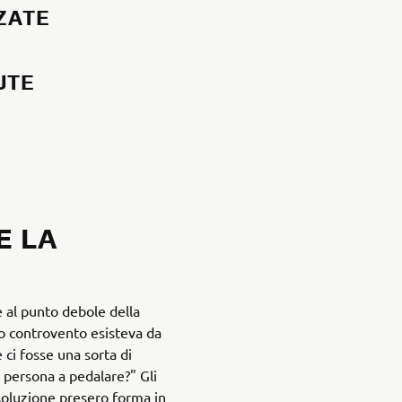
ZZATE
UTE
E LA
e al punto debole della
a o controvento esisteva da
ci fosse una sorta di
a persona a pedalare?" Gli
 soluzione presero forma in