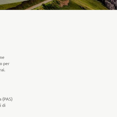
ome
to per
rai.
a (PAS)
 di