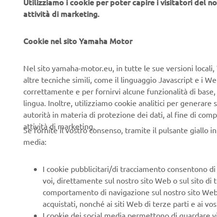
Utilizziamo i cookie per poter capire i visitatori del no
attività di marketing.
Cookie nel sito Yamaha Motor
Nel sito yamaha-motor.eu, in tutte le sue versioni locali, 
altre tecniche simili, come il linguaggio Javascript e i 
correttamente e per fornirvi alcune funzionalità di base
lingua. Inoltre, utilizziamo cookie analitici per generare s
autorità in materia di protezione dei dati, al fine di comp
attività di marketing.
Se fornite il vostro consenso, tramite il pulsante giallo i
media:
I cookie pubblicitari/di tracciamento consentono di v
voi, direttamente sul nostro sito Web o sul sito di 
comportamento di navigazione sul nostro sito Web, a 
acquistati, nonché ai siti Web di terze parti e ai vost
I cookie dei social media permettono di guardare 