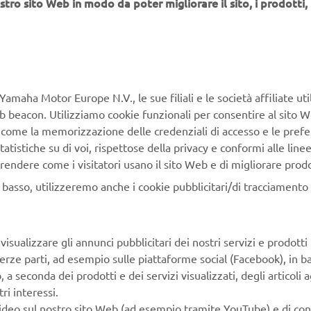
stro sito Web in modo da poter migliorare il sito, i prodotti, i
RICONOSCIM
UFFICIALE M
Dopo un'attenta e prudente c
coinvolte alla fine riconobbero
Yamaha Motor Europe N.V., le sue filiali e le società affiliate uti
veicolo e approvarono ufficia
Web beacon. Utilizziamo cookie funzionali per consentire al sito 
classificazione come bicicletta
, come la memorizzazione delle credenziali di accesso e le prefe
dello stesso anno, presentar
tatistiche su di voi, rispettose della privacy e conformi alle line
sistema di cambio integrato a
rendere come i visitatori usano il sito Web e di migliorare prodott
prodotto al mondo” e le vendi
n basso, utilizzeremo anche i cookie pubblicitari/di tracciamento e
limitata nelle tre prefetture
Hyogo a novembre. Ciò fu segui
vendite a livello nazionale ne
isualizzare gli annunci pubblicitari dei nostri servizi e prodotti
Yamaha fu la pioniera di quest
terze parti, ad esempio sulle piattaforme social (Facebook), in b
affermati produttori di bicicl
seconda dei prodotti e dei servizi visualizzati, degli articoli ag
in seguito a produrre le propri
ri interessi.
pedalata assistita” e il merc
video sul nostro sito Web (ad esempio tramite YouTube) e di co