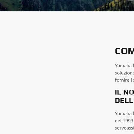
COM
Yamaha h
soluzion
fornire i
IL N
DELL
Yamaha ha
nel 1993.
servoassi