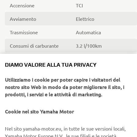
Accensione
TCI
Avviamento
Elettrico
Trasmissione
Automatica
Consumi di carburante
3.2 l/100km
Emissioni CO2
74 g/km
DIAMO VALORE ALLA TUA PRIVACY
Utilizziamo i cookie per poter capire i visitatori del
nostro sito Web in modo da poter migliorare il sito, i
CICLISTICA
prodotti, i servizi e le attività di marketing.
Escursione anteriore
110 mm
Cookie nel sito Yamaha Motor
Escursione posteriore
79 mm
Nel sito yamaha-motor.eu, in tutte le sue versioni locali,
Yamaha Motor Europe N.V., le sue filiali e le società