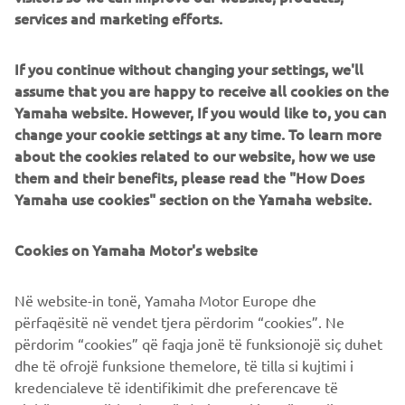
services and marketing efforts.
Powered by Intav Srl
If you continue without changing your settings, we'll
assume that you are happy to receive all cookies on the
Yamaha website. However, If you would like to, you can
change your cookie settings at any time. To learn more
about the cookies related to our website, how we use
them and their benefits, please read the "How Does
Yamaha use cookies" section on the Yamaha website.
Cookies on Yamaha Motor's website
Në website-in tonë, Yamaha Motor Europe dhe
përfaqësitë në vendet tjera përdorim “cookies”. Ne
përdorim “cookies” që faqja jonë të funksionojë siç duhet
dhe të ofrojë funksione themelore, të tilla si kujtimi i
DISPONIBILE SU CATALOGO MEPA
kredencialeve të identifikimit dhe preferencave të