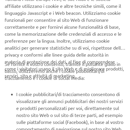
Sospensione anteriore
Forcella telescopica
affiliate utilizzano i cookie e altre tecniche simili, come il
linguaggio Javascript e i Web beacon. Utilizziamo cookie
Sospensione posteriore
Ammortizzatore
funzionali per consentire al sito Web di funzionare
Disco idraulico, Ø 267
correttamente e per fornirvi alcune funzionalità di base,
Freno anteriore
mm
come la memorizzazione delle credenziali di accesso e le
preferenze per la lingua. Inoltre, utilizziamo cookie
Disco idraulico, Ø 245
analitici per generare statistiche su di voi, rispettose della
Freno posteriore
mm
privacy e conformi alle linee guida delle autorità in
materia di protezione dei dati, al fine di comprendere
Se fornite il vostro consenso, tramite il pulsante giallo in
Pneumatico anteriore
120/70-15
come i visitatori usano il sito Web e di migliorare prodotti,
basso, utilizzeremo anche i cookie pubblicitari/di
servizi, sito e attività di marketing.
tracciamento e i cookie di social media:
Pneumatico posteriore
140/70-14
I cookie pubblicitari/di tracciamento consentono di
visualizzare gli annunci pubblicitari dei nostri servizi
e prodotti personalizzati per voi, direttamente sul
DIMENSIONI
nostro sito Web o sul sito di terze parti, ad esempio
sulle piattaforme social (Facebook), in base al vostro
Lunghezza
2.185 mm
comportamento di navigazione sul nostro sito Web,