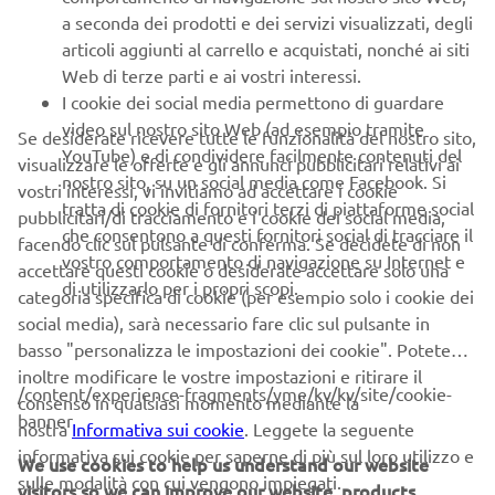
a seconda dei prodotti e dei servizi visualizzati, degli
Larghezza
775 mm
articoli aggiunti al carrello e acquistati, nonché ai siti
Web di terze parti e ai vostri interessi.
1.415 mm (1.465mm con
Altezza
I cookie dei social media permettono di guardare
parabrezza regolabile)
video sul nostro sito Web (ad esempio tramite
Se desiderate ricevere tutte le funzionalità del nostro sito,
YouTube) e di condividere facilmente contenuti del
Altezza sella
795 mm
visualizzare le offerte e gli annunci pubblicitari relativi ai
nostro sito, su un social media come Facebook. Si
vostri interessi, vi invitiamo ad accettare i cookie
tratta di cookie di fornitori terzi di piattaforme social
Interasse
1.540 mm
pubblicitari/di tracciamento e i cookie dei social media,
che consentono a questi fornitori social di tracciare il
facendo clic sul pulsante di conferma. Se decidete di non
Altezza da terra
135 mm
vostro comportamento di navigazione su Internet e
accettare questi cookie o desiderate accettare solo una
di utilizzarlo per i propri scopi.
categoria specifica di cookie (per esempio solo i cookie dei
Peso in ordine di marcia
179 kg
social media), sarà necessario fare clic sul pulsante in
basso "personalizza le impostazioni dei cookie". Potete
Capacità serbatoio
13 litri
inoltre modificare le vostre impostazioni e ritirare il
/content/experience-fragments/yme/kv/kv/site/cookie-
consenso in qualsiasi momento mediante la
banner
nostra
Informativa sui cookie
. Leggete la seguente
informativa sui cookie per saperne di più sul loro utilizzo e
We use cookies to help us understand our website
ALLESTIMENTO AUTHORITY
sulle modalità con cui vengono impiegati.
visitors so we can improve our website, products,