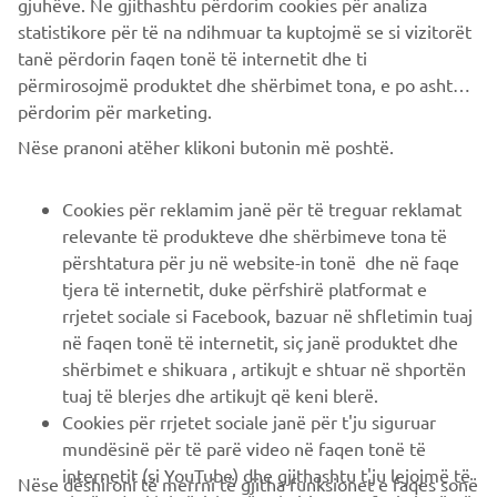
gjuhëve. Ne gjithashtu përdorim cookies për analiza
statistikore për të na ndihmuar ta kuptojmë se si vizitorët
tanë përdorin faqen tonë të internetit dhe ti
përmirosojmë produktet dhe shërbimet tona, e po ashtu ti
përdorim për marketing.
CORPORATE
Nëse pranoni atëher klikoni butonin më poshtë.
B2B
Cookies për reklamim janë për të treguar reklamat
relevante të produkteve dhe shërbimeve tona të
PIÙ YAMAHA
përshtatura për ju në website-in tonë dhe në faqe
tjera të internetit, duke përfshirë platformat e
rrjetet sociale si Facebook, bazuar në shfletimin tuaj
SUPPORTO
në faqen tonë të internetit, siç janë produktet dhe
shërbimet e shikuara , artikujt e shtuar në shportën
tuaj të blerjes dhe artikujt që keni blerë.
NEWSLETTER
Cookies për rrjetet sociale janë për t'ju siguruar
Conoscerai in anteprima le ultime offerte, gli eventi speciali, le
mundësinë për të parë video në faqen tonë të
nuove uscite e molto altro
internetit (si YouTube) dhe gjithashtu t'ju lejojmë të
Nëse dëshironi të merrni të gjitha funksionet e faqes sonë