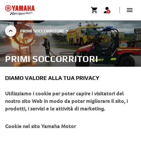
PRIMI SOCCORRITORI
PRIMI SOCCORRITORI
DIAMO VALORE ALLA TUA PRIVACY
Utilizziamo i cookie per poter capire i visitatori del
Yamaha manufacture ATV and Side-by-Side products with
nostro sito Web in modo da poter migliorare il sito, i
features that ensure maximum flexibility and comfort for
prodotti, i servizi e le attività di marketing.
operational requirements.
Cookie nel sito Yamaha Motor
When terrain seems impenetrable or the weather closes down,
normal methods of transport struggle, Yamaha’s range of true
off-road champions rise to the challenge; your choice has never
Nel sito yamaha-motor.eu, in tutte le sue versioni locali,