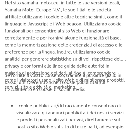
been greater and all with the knowledge that through life
Yamaha Motor Europe N.V., le sue filiali e le società
support is there when you need it.
affiliate utilizzano i cookie e altre tecniche simili, come il
linguaggio Javascript e i Web beacon. Utilizziamo cookie
Where access is limited or equipment is needed quickly (such
funzionali per consentire al sito Web di funzionare
as mountain rescue calls), a Yamaha ATV can be an invaluable
correttamente e per fornirvi alcune funzionalità di base,
tool with its 120 Kg rack carrying capacity and 500 Kg towing
come la memorizzazione delle credenziali di accesso e le
ability proving its worth, and with a 4 psi “footprint”, an ATV
preferenze per la lingua. Inoltre, utilizziamo cookie
causes minimal marking to the land being operated on.
analitici per generare statistiche su di voi, rispettose della
privacy e conformi alle linee guida delle autorità in
The Yamaha Side-by-Side offers a great combination of a true
materia di protezione dei dati, al fine di comprendere
two person off-road transportation capability, combined with
Se fornite il vostro consenso, tramite il pulsante giallo in
come i visitatori usano il sito Web e di migliorare prodotti,
superior storage and towing capabilities. Already identified as
basso, utilizzeremo anche i cookie pubblicitari/di
servizi, sito e attività di marketing.
an ideal mountain rescue / fire tender, the Viking offers
tracciamento e i cookie di social media:
versatility for Professional User applications.
I cookie pubblicitari/di tracciamento consentono di
A full range of Yamaha All Terrain Vehicles gives options for all
visualizzare gli annunci pubblicitari dei nostri servizi
budgets and requirements. Already well established in many
e prodotti personalizzati per voi, direttamente sul
fields, and with a number of proven Professional User
nostro sito Web o sul sito di terze parti, ad esempio
development trialed, you can be assured that Yamaha can
sulle piattaforme social (Facebook), in base al vostro
provide machines to suit your needs.