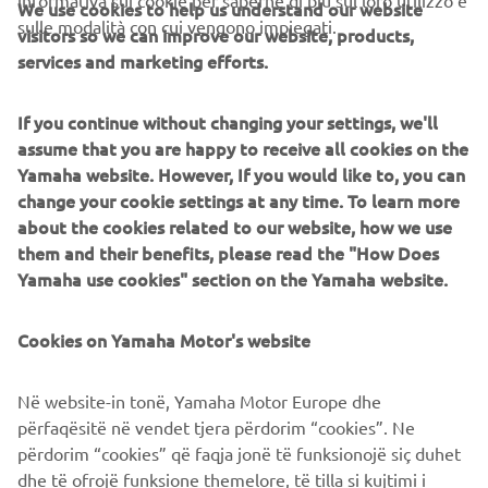
NEWSLETTER
sulle modalità con cui vengono impiegati.
visitors so we can improve our website, products,
services and marketing efforts.
Conoscerai in anteprima le ultime offerte, gli eventi speciali, le
nuove uscite e molto altro
If you continue without changing your settings, we'll
assume that you are happy to receive all cookies on the
Yamaha website. However, If you would like to, you can
ISCRIVITI
change your cookie settings at any time. To learn more
about the cookies related to our website, how we use
them and their benefits, please read the "How Does
Leggi la nostra Informativa sulla privacy per sapere come
trattiamo i tuoi dati personali:
Informativa sulla Privacy
Yamaha use cookies" section on the Yamaha website.
Italy (Italian)
Cookies on Yamaha Motor's website
Në website-in tonë, Yamaha Motor Europe dhe
përfaqësitë në vendet tjera përdorim “cookies”. Ne
përdorim “cookies” që faqja jonë të funksionojë siç duhet
© Copyright - 2026 Yamaha Motor Europe N.V. - All Rights
dhe të ofrojë funksione themelore, të tilla si kujtimi i
Reserved