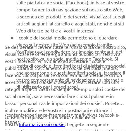
comportamento di navigazione sul nostro sito Web,
a seconda dei prodotti e dei servizi visualizzati, degli
articoli aggiunti al carrello e acquistati, nonché ai siti
Web di terze parti e ai vostri interessi.
1
/
9
I cookie dei social media permettono di guardare
video sul nostro sito Web (ad esempio tramite
Se desiderate ricevere tutte le funzionalità del nostro sito,
YouTube) e di condividere facilmente contenuti del
visualizzare le offerte e gli annunci pubblicitari relativi ai
nostro sito, su un social media come Facebook. Si
vostri interessi, vi invitiamo ad accettare i cookie
CORPORATE
tratta di cookie di fornitori terzi di piattaforme social
pubblicitari/di tracciamento e i cookie dei social media,
che consentono a questi fornitori social di tracciare il
facendo clic sul pulsante di conferma. Se decidete di non
vostro comportamento di navigazione su Internet e
B2B
accettare questi cookie o desiderate accettare solo una
di utilizzarlo per i propri scopi.
categoria specifica di cookie (per esempio solo i cookie dei
social media), sarà necessario fare clic sul pulsante in
PIÙ YAMAHA
basso "personalizza le impostazioni dei cookie". Potete
inoltre modificare le vostre impostazioni e ritirare il
/content/experience-fragments/yme/kv/kv/site/cookie-
SUPPORTO
consenso in qualsiasi momento mediante la
banner
nostra
Informativa sui cookie
. Leggete la seguente
informativa sui cookie per saperne di più sul loro utilizzo e
We use cookies to help us understand our website