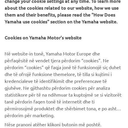
change your cookie settings at any time. To learn more
Innovations such as the LCMR200 linear conveyor module;
about the cookies related to our website, how we use
a smoother, space-saving and more versatile successor to
them and their benefits, please read the "How Does
conventional belt and roller conveyors continue to set the
Yamaha use cookies" section on the Yamaha website.
pace in factory automation. Core robotic technologies as
well as key components and complete robot systems are
Cookies on Yamaha Motor's website
all produced in-house, ensuring consistent quality and
control over lead-times.
Në website-in tonë, Yamaha Motor Europe dhe
Headquartered in Neuss, Germany, Yamaha FA Section
përfaqësitë në vendet tjera përdorim “cookies”. Ne
serves customers in all Europe.
përdorim “cookies” që faqja jonë të funksionojë siç duhet
www.yamaha-motor-robotics.eu
dhe të ofrojë funksione themelore, të tilla si kujtimi i
#DiscoverYamahaRobotics
kredencialeve të identifikimit dhe preferencave të
gjuhëve. Ne gjithashtu përdorim cookies për analiza
statistikore për të na ndihmuar ta kuptojmë se si vizitorët
tanë përdorin faqen tonë të internetit dhe ti
përmirosojmë produktet dhe shërbimet tona, e po ashtu ti
përdorim për marketing.
CORPORATE
Nëse pranoni atëher klikoni butonin më poshtë.