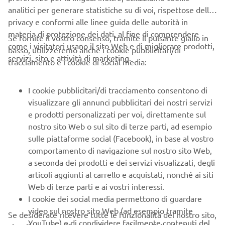
Yamaha’s Jumpei Ninomiya (left) and Yasushi Miyake
analitici per generare statistiche su di voi, rispettose della
(right) presented the annual awards to (l to r) Roberto
privacy e conformi alle linee guida delle autorità in
Facchinetti, A.T.T.I srl, Ms Chiyo Kubota, Seika Sangyo
materia di protezione dei dati, al fine di comprendere
Se fornite il vostro consenso, tramite il pulsante giallo in
GmbH, and Aitor Fernandez, Robotplus.
come i visitatori usano il sito Web e di migliorare prodotti,
basso, utilizzeremo anche i cookie pubblicitari/di
servizi, sito e attività di marketing.
tracciamento e i cookie di social media:
I cookie pubblicitari/di tracciamento consentono di
visualizzare gli annunci pubblicitari dei nostri servizi
e prodotti personalizzati per voi, direttamente sul
nostro sito Web o sul sito di terze parti, ad esempio
sulle piattaforme social (Facebook), in base al vostro
comportamento di navigazione sul nostro sito Web,
a seconda dei prodotti e dei servizi visualizzati, degli
articoli aggiunti al carrello e acquistati, nonché ai siti
Web di terze parti e ai vostri interessi.
I cookie dei social media permettono di guardare
video sul nostro sito Web (ad esempio tramite
Se desiderate ricevere tutte le funzionalità del nostro sito,
YouTube) e di condividere facilmente contenuti del