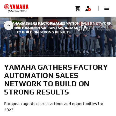
YAMAHA GATHERS FACTORY AUTOMATION SALES NETWORK
YAMAHA GATHERS FACTORY
FA
SMT
TO BUILD ON STRONG RESULTS
AUTOMATION SALES NETWORK
|
12 MARZO 2023
SECTION
SECTION
TO BUILD ON STRONG RESULTS
YAMAHA GATHERS FACTORY
AUTOMATION SALES
NETWORK TO BUILD ON
STRONG RESULTS
European agents discuss actions and opportunities for
2023