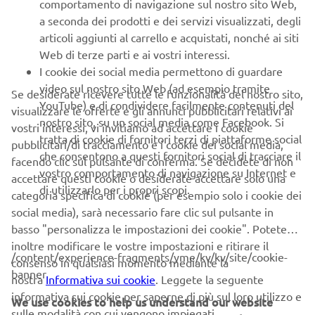
comportamento di navigazione sul nostro sito Web,
a seconda dei prodotti e dei servizi visualizzati, degli
articoli aggiunti al carrello e acquistati, nonché ai siti
Web di terze parti e ai vostri interessi.
I cookie dei social media permettono di guardare
video sul nostro sito Web (ad esempio tramite
Se desiderate ricevere tutte le funzionalità del nostro sito,
YouTube) e di condividere facilmente contenuti del
visualizzare le offerte e gli annunci pubblicitari relativi ai
nostro sito, su un social media come Facebook. Si
vostri interessi, vi invitiamo ad accettare i cookie
tratta di cookie di fornitori terzi di piattaforme social
pubblicitari/di tracciamento e i cookie dei social media,
che consentono a questi fornitori social di tracciare il
facendo clic sul pulsante di conferma. Se decidete di non
vostro comportamento di navigazione su Internet e
accettare questi cookie o desiderate accettare solo una
di utilizzarlo per i propri scopi.
categoria specifica di cookie (per esempio solo i cookie dei
social media), sarà necessario fare clic sul pulsante in
basso "personalizza le impostazioni dei cookie". Potete
inoltre modificare le vostre impostazioni e ritirare il
/content/experience-fragments/yme/kv/kv/site/cookie-
consenso in qualsiasi momento mediante la
banner
nostra
Informativa sui cookie
. Leggete la seguente
informativa sui cookie per saperne di più sul loro utilizzo e
We use cookies to help us understand our website
sulle modalità con cui vengono impiegati.