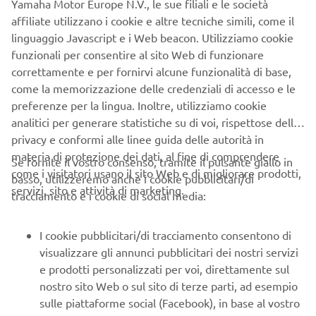
Yamaha Motor Europe N.V., le sue filiali e le società
affiliate utilizzano i cookie e altre tecniche simili, come il
linguaggio Javascript e i Web beacon. Utilizziamo cookie
funzionali per consentire al sito Web di funzionare
correttamente e per fornirvi alcune funzionalità di base,
come la memorizzazione delle credenziali di accesso e le
preferenze per la lingua. Inoltre, utilizziamo cookie
analitici per generare statistiche su di voi, rispettose della
privacy e conformi alle linee guida delle autorità in
materia di protezione dei dati, al fine di comprendere
Se fornite il vostro consenso, tramite il pulsante giallo in
come i visitatori usano il sito Web e di migliorare prodotti,
basso, utilizzeremo anche i cookie pubblicitari/di
servizi, sito e attività di marketing.
tracciamento e i cookie di social media:
I cookie pubblicitari/di tracciamento consentono di
visualizzare gli annunci pubblicitari dei nostri servizi
e prodotti personalizzati per voi, direttamente sul
nostro sito Web o sul sito di terze parti, ad esempio
sulle piattaforme social (Facebook), in base al vostro