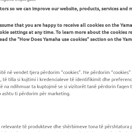
SITO UFFICIALE CAPELLI
tors so we can improve our website, products, services and m
 assume that you are happy to receive all cookies on the Yam
okie settings at any time. To learn more about the cookies r
 read the "How Does Yamaha use cookies" section on the Yam
PIÙ YAMAHA
SUPPORTO
MyYamaha
FAQ
ë në vendet tjera përdorim “cookies”. Ne përdorim “cookies” 
të tilla si kujtimi i kredencialeve të identifikimit dhe prefere
Yamaha Music
Supporto clienti
të na ndihmuar ta kuptojmë se si vizitorët tanë përdorin faqen t
Yamaha Racing
Catalogo dei ricambi
 ashtu ti përdorim për marketing.
Yamaha Motor Global
Prenota la manutenzione
Yamaha Blog
Concessionari ufficiali
Applicazioni mobili
Gestione delle batterie
 relevante të produkteve dhe shërbimeve tona të përshtatura p
esauste
Differenziata prodotti