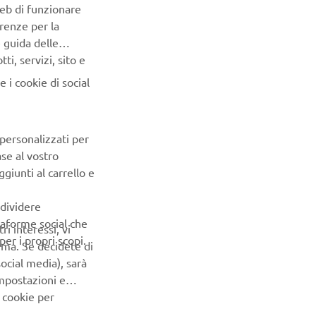
o con
Web di funzionare
renze per la
ti del suo
e guida delle
i, servizi, sito e
 navigazione
 i cookie di social
 personalizzati per
ase al vostro
giunti al carrello e
PROSSIMO ELEMENTO DELLA GALLERIA
ndividere
ttaforme social che
ri interessi, vi
er i propri scopi.
erma. Se decidete di
ocial media), sarà
impostazioni e
 cookie per