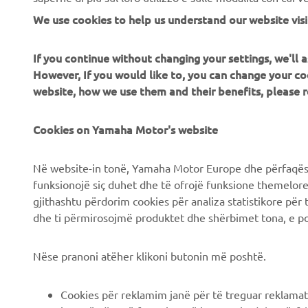
We use cookies to help us understand our website visi
If you continue without changing your settings, we'll
However, If you would like to, you can change your co
website, how we use them and their benefits, please
CORPORATE
B2B
Cookies on Yamaha Motor's website
Chi siamo
Soluzioni di Business
Në website-in tonë, Yamaha Motor Europe dhe përfaqësit
funksionojë siç duhet dhe të ofrojë funksione themelore, 
News
NEO's Delivery
gjithashtu përdorim cookies për analiza statistikore për 
Eventi
Sistemi eBike
dhe ti përmirosojmë produktet dhe shërbimet tona, e po
Stampa
Autorità
Nëse pranoni atëher klikoni butonin më poshtë.
Brochures
Campi da golf
Lavora con noi
Primi soccorritori
Cookies për reklamim janë për të treguar reklamat
Lavora presso una
Scuole guida