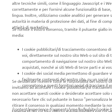
Ogni imbarc
altre tecniche simili, come il linguaggio Javascript e i 
prestazioni 
correttamente e per fornirvi alcune funzionalità di base
e la pratici
lingua. Inoltre, utilizziamo cookie analitici per generare s
reparto Ric
autorità in materia di protezione dei dati, al fine di comp
all'avangua
attività di marketing.
Se fornite il vostro consenso, tramite il pulsante giallo i
a livello gl
media:
I cookie pubblicitari/di tracciamento consentono di v
voi, direttamente sul nostro sito Web o sul sito di 
comportamento di navigazione sul nostro sito Web, a 
acquistati, nonché ai siti Web di terze parti e ai vost
I cookie dei social media permettono di guardare 
facilmente contenuti del nostro sito, su un social m
Se desiderate ricevere tutte le funzionalità del nostro sito,
consentono a questi fornitori social di tracciare il 
invitiamo ad accettare i cookie pubblicitari/di tracciamen
non accettare questi cookie o desiderate accettare solo u
necessario fare clic sul pulsante in basso "personalizza 
ritirare il consenso in qualsiasi momento mediante la no
/content/experience-fragments/yme/kv/kv/site/cookie-
saperne di più sul loro utilizzo e sulle modalità con cui 