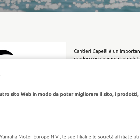
Cantieri Capelli è un importan
produce una gamma completa d
e in fibra di vetro. Il process
garantisce un rigoroso controll
Y
un'attenzione meticolosa ai det
TEMPEST è conosciuta in tutta
stro sito Web in modo da poter migliorare il sito, i prodotti, i
resistenza, la sua maneggevol
versatili. Il marchio è destinato
chi utilizza le imbarcazioni per
operatori professionali, con 
tender compatti fino ai modelli
Yamaha Motor Europe N.V., le sue filiali e le società affiliate uti