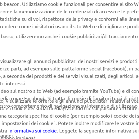
azione è in grado di mescolare in modo perfetto lo stile italian
Web beacon. Utilizziamo cookie funzionali per consentire al sito 
affidabili, ottime capacità di navigazione
, come la memorizzazione delle credenziali di accesso e le prefe
tà di svolgere qualsiasi attività professionale. Sfruttando i risulta
tatistiche su di voi, rispettose della privacy e conformi alle line
erca e sviluppo e la sua tecnologia
rendere come i visitatori usano il sito Web e di migliorare prodott
rdia, Capelli continua a evolversi per migliorare l'esperienza di
n basso, utilizzeremo anche i cookie pubblicitari/di tracciamento e
obale.
isualizzare gli annunci pubblicitari dei nostri servizi e prodotti
terze parti, ad esempio sulle piattaforme social (Facebook), in b
seconda dei prodotti e dei servizi visualizzati, degli articoli ag
ri interessi.
video sul nostro sito Web (ad esempio tramite YouTube) e di co
edia come Facebook. Si tratta di cookie di fornitori terzi di pia
 visualizzare le offerte e gli annunci pubblicitari relativi ai vost
vostro comportamento di navigazione su Internet e di utilizzarlo p
to e i cookie dei social media, facendo clic sul pulsante di conf
na categoria specifica di cookie (per esempio solo i cookie dei s
le impostazioni dei cookie". Potete inoltre modificare le vostre 
stra
Informativa sui cookie
. Leggete la seguente informativa sui
banner
vengono impiegati.