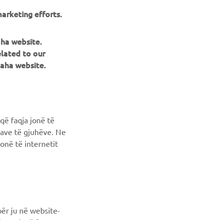
arketing efforts.
aha website.
elated to our
aha website.
NEWSLETTER
Conoscerai in anteprima le ultime offerte, gli eventi speciali, le
që faqja jonë të
nuove uscite e molto altro
ncave të gjuhëve. Ne
onë të internetit
ISCRIVITI
Leggi la nostra Informativa sulla privacy per sapere come
trattiamo i tuoi dati personali:
Informativa sulla Privacy
ër ju në website-