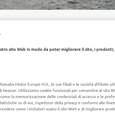
Y
Sterk Yachts combinano desi
stro sito Web in modo da poter migliorare il sito, i prodotti, i
progettazione precisa. Linee e
e scafi Supersport ad alte pre
eccellente ricca di emozioni, e
Progettati per gli amanti del 
di barche e per i vacanzieri, g
pensando a comfort, versatilità
Yamaha Motor Europe N.V., le sue filiali e le società affiliate uti
prestazioni efficienti. Ogni m
Web beacon. Utilizziamo cookie funzionali per consentire al sito 
funzionale europeo con una te
, come la memorizzazione delle credenziali di accesso e le prefe
livello eccellente.
tatistiche su di voi, rispettose della privacy e conformi alle line
rendere come i visitatori usano il sito Web e di migliorare prodott
n basso, utilizzeremo anche i cookie pubblicitari/di tracciamento e