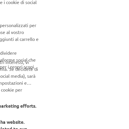
PROSSIMO ELEMENTO DELLA GALLERIA
 personalizzati per
ase al vostro
giunti al carrello e
ndividere
ttaforme social che
ri interessi, vi
er i propri scopi.
erma. Se decidete di
ocial media), sarà
impostazioni e
 cookie per
arketing efforts.
aha website.
NEWSLETTER
elated to our
aha website.