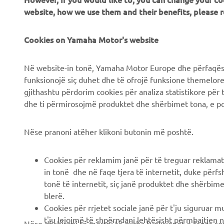
Chi siamo
Soluzioni di Business
Cookies on Yamaha Motor's website
News
NEO's Delivery
Eventi
Sistemi eBike
Në website-in tonë, Yamaha Motor Europe dhe përfaqësit
Stampa
Autorità
funksionojë siç duhet dhe të ofrojë funksione themelore, 
gjithashtu përdorim cookies për analiza statistikore për 
Brochures
Campi da golf
dhe ti përmirosojmë produktet dhe shërbimet tona, e po
Lavora con noi
Primi soccorritori
Lavora presso una
Scuole guida
Nëse pranoni atëher klikoni butonin më poshtë.
Concessionaria Ufficiale
Robotics
Yamaha
Cookies për reklamim janë për të treguar reklamat
Collaborazione
Diventa un rivenditore
in tonë dhe në faqe tjera të internetit, duke përfs
Informazioni tecniche per
tonë të internetit, siç janë produktet dhe shërbimet
Informativa sui diritti
rivenditori indipendenti
blerë.
umani
Cookies për rrjetet sociale janë për t'ju siguruar 
Scheda di sicurezza
Informativa di base sulla
t'ju lejojmë të shpërndani lehtësisht përmbajtjen n
Nëse dëshironi të merrni të gjitha funksionet e faqes so
Yamalube
sostenibilità
rrjeteve sociale të palës së tretë dhe u lejojnë atyre
tuaja, ju lutemi pranoni “cookies” për reklamim dhe rrje