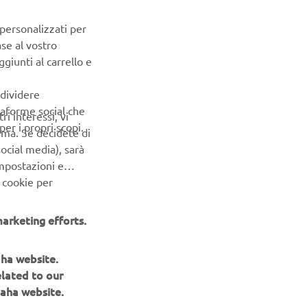
 personalizzati per
ase al vostro
giunti al carrello e
PROSSIMO ELEMENTO DELLA GALLERIA
ndividere
ttaforme social che
ri interessi, vi
er i propri scopi.
erma. Se decidete di
ocial media), sarà
impostazioni e
 cookie per
arketing efforts.
aha website.
elated to our
aha website.