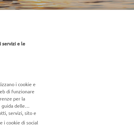
 servizi e le
Shark sono nate per la
 in mare. Riconoscibili per
cafo a V profondo, offrono
 sicura, pensata per la
 Ideali per pescatori,
ratori, i modelli White
lizzano i cookie e
prestazioni incredibili.
Web di funzionare
 onde e le condizioni più
renze per la
l'espressione di una
e guida delle
to di standard di
i, servizi, sito e
tenzione maniacale per ogni
 i cookie di social