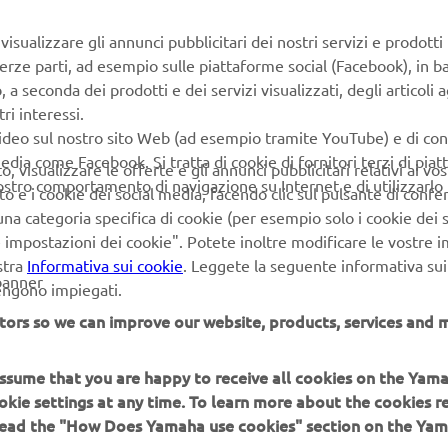
isualizzare gli annunci pubblicitari dei nostri servizi e prodotti
terze parti, ad esempio sulle piattaforme social (Facebook), in b
seconda dei prodotti e dei servizi visualizzati, degli articoli ag
ri interessi.
video sul nostro sito Web (ad esempio tramite YouTube) e di co
edia come Facebook. Si tratta di cookie di fornitori terzi di pia
 visualizzare le offerte e gli annunci pubblicitari relativi ai vost
vostro comportamento di navigazione su Internet e di utilizzarlo p
to e i cookie dei social media, facendo clic sul pulsante di conf
na categoria specifica di cookie (per esempio solo i cookie dei s
le impostazioni dei cookie". Potete inoltre modificare le vostre 
stra
Informativa sui cookie
. Leggete la seguente informativa sui
banner
vengono impiegati.
SITO UFFICIALE WHITE SHARK
tors so we can improve our website, products, services and m
 assume that you are happy to receive all cookies on the Yam
okie settings at any time. To learn more about the cookies r
 read the "How Does Yamaha use cookies" section on the Yam