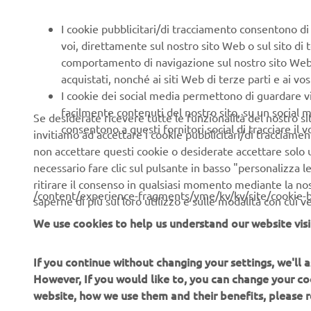
I cookie pubblicitari/di tracciamento consentono di v
voi, direttamente sul nostro sito Web o sul sito di 
comportamento di navigazione sul nostro sito Web, a 
acquistati, nonché ai siti Web di terze parti e ai vost
I cookie dei social media permettono di guardare 
facilmente contenuti del nostro sito, su un social m
Se desiderate ricevere tutte le funzionalità del nostro sito,
consentono a questi fornitori social di tracciare il 
invitiamo ad accettare i cookie pubblicitari/di tracciamen
non accettare questi cookie o desiderate accettare solo u
necessario fare clic sul pulsante in basso "personalizza 
ritirare il consenso in qualsiasi momento mediante la no
/content/experience-fragments/yme/kv/kv/site/cookie-
saperne di più sul loro utilizzo e sulle modalità con cui 
We use cookies to help us understand our website visi
If you continue without changing your settings, we'll
However, If you would like to, you can change your co
website, how we use them and their benefits, please