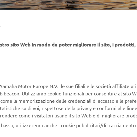
Y
stro sito Web in modo da poter migliorare il sito, i prodotti, i
Le imbarcazioni aperte White 
velocità, la stabilità e le sfide
l'inconfondibile profili e lo s
una maneggevolezza sportiva e
navigazione in acque profonde.
amanti dell'avventura ed esplo
Yamaha Motor Europe N.V., le sue filiali e le società affiliate uti
Shark offrono ponti spaziosi e 
Web beacon. Utilizziamo cookie funzionali per consentire al sito 
Sono in grado di affrontare le
, come la memorizzazione delle credenziali di accesso e le prefe
difficili. Ogni imbarcazione è 
tatistiche su di voi, rispettose della privacy e conformi alle line
tecnologia esclusiva nel rispet
rendere come i visitatori usano il sito Web e di migliorare prodott
realizzazione elevati e un'at
n basso, utilizzeremo anche i cookie pubblicitari/di tracciamento e
dettaglio.