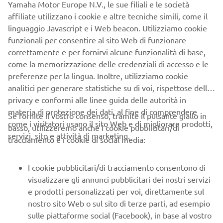
Yamaha Motor Europe N.V., le sue filiali e le società
affiliate utilizzano i cookie e altre tecniche simili, come il
linguaggio Javascript e i Web beacon. Utilizziamo cookie
funzionali per consentire al sito Web di funzionare
correttamente e per fornirvi alcune funzionalità di base,
Yamarin è un marchio specializzato in imbarcazioni in fibra
come la memorizzazione delle credenziali di accesso e le
di vetro sicure, confortevoli e forgiate dalle difficili
preferenze per la lingua. Inoltre, utilizziamo cookie
condizioni dei mari scandinavi. La filosofia dell'azienda è
analitici per generare statistiche su di voi, rispettose della
incentrata sulla manovrabilità, sull'affidabilità e sul
privacy e conformi alle linee guida delle autorità in
desiderio di rendere la navigazione sempre più semplice.
materia di protezione dei dati, al fine di comprendere
Se fornite il vostro consenso, tramite il pulsante giallo in
Con un'offerta perfetta per il comfort per le famiglie e il
come i visitatori usano il sito Web e di migliorare prodotti,
basso, utilizzeremo anche i cookie pubblicitari/di
divertimento allo stato puro, Yamarin realizza
servizi, sito e attività di marketing.
tracciamento e i cookie di social media:
imbarcazioni ispirate alla semplicità scandinava, con layout
pratici e prestazioni uniformi per una giornata tranquilla in
I cookie pubblicitari/di tracciamento consentono di
mare.
visualizzare gli annunci pubblicitari dei nostri servizi
e prodotti personalizzati per voi, direttamente sul
nostro sito Web o sul sito di terze parti, ad esempio
sulle piattaforme social (Facebook), in base al vostro