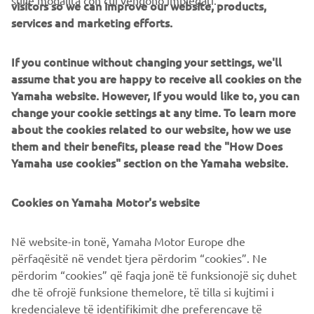
sulle modalità con cui vengono impiegati.
visitors so we can improve our website, products,
NEWSLETTER
services and marketing efforts.
Conoscerai in anteprima le ultime offerte, gli eventi speciali, le
nuove uscite e molto altro
If you continue without changing your settings, we'll
assume that you are happy to receive all cookies on the
Yamaha website. However, If you would like to, you can
change your cookie settings at any time. To learn more
ISCRIVITI
about the cookies related to our website, how we use
them and their benefits, please read the "How Does
Leggi la nostra Informativa sulla privacy per sapere come
Yamaha use cookies" section on the Yamaha website.
trattiamo i tuoi dati personali:
Informativa sulla Privacy
Cookies on Yamaha Motor's website
Italy (Italian)
Në website-in tonë, Yamaha Motor Europe dhe
përfaqësitë në vendet tjera përdorim “cookies”. Ne
përdorim “cookies” që faqja jonë të funksionojë siç duhet
dhe të ofrojë funksione themelore, të tilla si kujtimi i
© Copyright - 2026 Yamaha Motor Europe N.V. - All Rights
kredencialeve të identifikimit dhe preferencave të