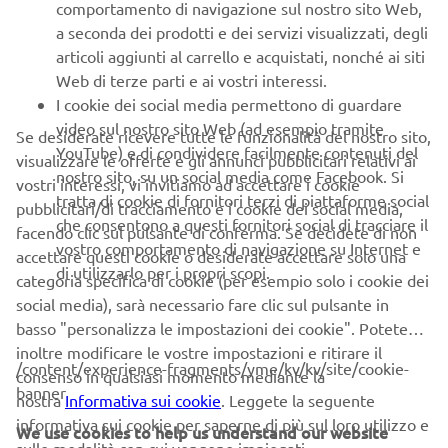
1
/
8
comportamento di navigazione sul nostro sito Web,
a seconda dei prodotti e dei servizi visualizzati, degli
articoli aggiunti al carrello e acquistati, nonché ai siti
SITO UFFICIALE YAMARIN
Web di terze parti e ai vostri interessi.
I cookie dei social media permettono di guardare
video sul nostro sito Web (ad esempio tramite
Se desiderate ricevere tutte le funzionalità del nostro sito,
YouTube) e di condividere facilmente contenuti del
visualizzare le offerte e gli annunci pubblicitari relativi ai
nostro sito, su un social media come Facebook. Si
vostri interessi, vi invitiamo ad accettare i cookie
tratta di cookie di fornitori terzi di piattaforme social
pubblicitari/di tracciamento e i cookie dei social media,
CORPORATE
che consentono a questi fornitori social di tracciare il
facendo clic sul pulsante di conferma. Se decidete di non
vostro comportamento di navigazione su Internet e
accettare questi cookie o desiderate accettare solo una
B2B
di utilizzarlo per i propri scopi.
categoria specifica di cookie (per esempio solo i cookie dei
social media), sarà necessario fare clic sul pulsante in
PIÙ YAMAHA
basso "personalizza le impostazioni dei cookie". Potete
inoltre modificare le vostre impostazioni e ritirare il
/content/experience-fragments/yme/kv/kv/site/cookie-
consenso in qualsiasi momento mediante la
SUPPORTO
banner
nostra
Informativa sui cookie
. Leggete la seguente
informativa sui cookie per saperne di più sul loro utilizzo e
We use cookies to help us understand our website