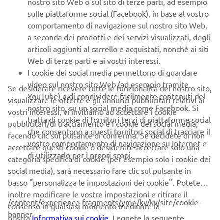
nostro sito Web o sul sito di terze parti, ad esempio
sulle piattaforme social (Facebook), in base al vostro
comportamento di navigazione sul nostro sito Web,
a seconda dei prodotti e dei servizi visualizzati, degli
articoli aggiunti al carrello e acquistati, nonché ai siti
Web di terze parti e ai vostri interessi.
I cookie dei social media permettono di guardare
video sul nostro sito Web (ad esempio tramite
Se desiderate ricevere tutte le funzionalità del nostro sito,
YouTube) e di condividere facilmente contenuti del
visualizzare le offerte e gli annunci pubblicitari relativi ai
nostro sito, su un social media come Facebook. Si
vostri interessi, vi invitiamo ad accettare i cookie
tratta di cookie di fornitori terzi di piattaforme social
pubblicitari/di tracciamento e i cookie dei social media,
che consentono a questi fornitori social di tracciare il
facendo clic sul pulsante di conferma. Se decidete di non
vostro comportamento di navigazione su Internet e
accettare questi cookie o desiderate accettare solo una
di utilizzarlo per i propri scopi.
categoria specifica di cookie (per esempio solo i cookie dei
social media), sarà necessario fare clic sul pulsante in
basso "personalizza le impostazioni dei cookie". Potete
inoltre modificare le vostre impostazioni e ritirare il
SCARICA QUI LE BROCHURE DIGITALI.
/content/experience-fragments/yme/kv/kv/site/cookie-
consenso in qualsiasi momento mediante la
SCOOTER
banner
nostra
Informativa sui cookie
. Leggete la seguente