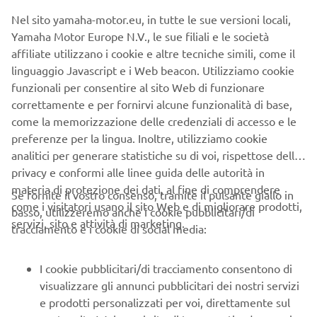
Nel sito yamaha-motor.eu, in tutte le sue versioni locali,
Yamaha Motor Europe N.V., le sue filiali e le società
affiliate utilizzano i cookie e altre tecniche simili, come il
linguaggio Javascript e i Web beacon. Utilizziamo cookie
funzionali per consentire al sito Web di funzionare
correttamente e per fornirvi alcune funzionalità di base,
come la memorizzazione delle credenziali di accesso e le
preferenze per la lingua. Inoltre, utilizziamo cookie
analitici per generare statistiche su di voi, rispettose della
privacy e conformi alle linee guida delle autorità in
materia di protezione dei dati, al fine di comprendere
Se fornite il vostro consenso, tramite il pulsante giallo in
come i visitatori usano il sito Web e di migliorare prodotti,
basso, utilizzeremo anche i cookie pubblicitari/di
servizi, sito e attività di marketing.
tracciamento e i cookie di social media:
SCARICA QUI LE BROCHURE DIGITALI.
MOTO
I cookie pubblicitari/di tracciamento consentono di
visualizzare gli annunci pubblicitari dei nostri servizi
MAGGIORI INFORMAZIONI
e prodotti personalizzati per voi, direttamente sul