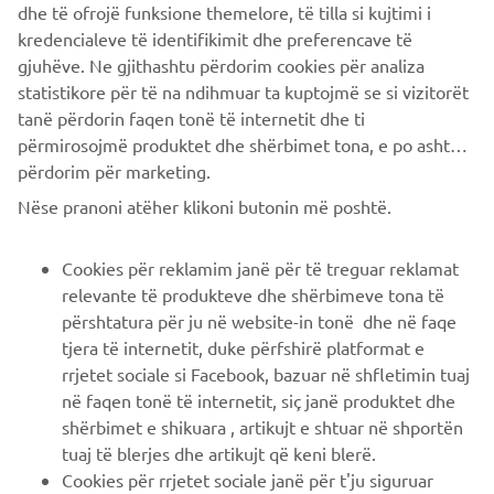
dhe të ofrojë funksione themelore, të tilla si kujtimi i
Conoscerai in anteprima le ultime offerte, gli eventi speciali, le
kredencialeve të identifikimit dhe preferencave të
nuove uscite e molto altro
gjuhëve. Ne gjithashtu përdorim cookies për analiza
statistikore për të na ndihmuar ta kuptojmë se si vizitorët
tanë përdorin faqen tonë të internetit dhe ti
përmirosojmë produktet dhe shërbimet tona, e po ashtu ti
ISCRIVITI
përdorim për marketing.
Nëse pranoni atëher klikoni butonin më poshtë.
Leggi la nostra Informativa sulla privacy per sapere come
trattiamo i tuoi dati personali:
Informativa sulla Privacy
Cookies për reklamim janë për të treguar reklamat
relevante të produkteve dhe shërbimeve tona të
Italy (Italian)
përshtatura për ju në website-in tonë dhe në faqe
tjera të internetit, duke përfshirë platformat e
rrjetet sociale si Facebook, bazuar në shfletimin tuaj
në faqen tonë të internetit, siç janë produktet dhe
shërbimet e shikuara , artikujt e shtuar në shportën
© Copyright - 2026 Yamaha Motor Europe N.V. - All Rights
tuaj të blerjes dhe artikujt që keni blerë.
Reserved
Cookies për rrjetet sociale janë për t'ju siguruar