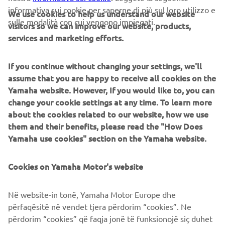
informativa sui cookie per saperne di più sul loro utilizzo e
We use cookies to help us understand our website
MAGGIORI INFORMAZIONI
sulle modalità con cui vengono impiegati.
visitors so we can improve our website, products,
services and marketing efforts.
If you continue without changing your settings, we'll
assume that you are happy to receive all cookies on the
Yamaha website. However, If you would like to, you can
CORPORATE
change your cookie settings at any time. To learn more
about the cookies related to our website, how we use
them and their benefits, please read the "How Does
B2B
Yamaha use cookies" section on the Yamaha website.
PIÙ YAMAHA
Cookies on Yamaha Motor's website
SUPPORTO
Në website-in tonë, Yamaha Motor Europe dhe
përfaqësitë në vendet tjera përdorim “cookies”. Ne
përdorim “cookies” që faqja jonë të funksionojë siç duhet
NEWSLETTER