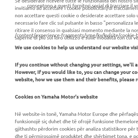
Se desiderate ricevere tutte le funzionalità del nostro sito,
consentono a questi fornitori social di tracciare il 
invitiamo ad accettare i cookie pubblicitari/di tracciamen
Scopri di più
non accettare questi cookie o desiderate accettare solo u
necessario fare clic sul pulsante in basso "personalizza 
ritirare il consenso in qualsiasi momento mediante la no
/content/experience-fragments/yme/kv/kv/site/cookie-
saperne di più sul loro utilizzo e sulle modalità con cui 
We use cookies to help us understand our website visi
If you continue without changing your settings, we'll
CORPORATE
B2B
However, If you would like to, you can change your co
website, how we use them and their benefits, please
Chi siamo
Soluzioni di Business
Cookies on Yamaha Motor's website
News
NEO's Delivery
Eventi
Sistemi eBike
Në website-in tonë, Yamaha Motor Europe dhe përfaqësit
Stampa
Autorità
funksionojë siç duhet dhe të ofrojë funksione themelore, 
gjithashtu përdorim cookies për analiza statistikore për 
Brochures
Campi da golf
dhe ti përmirosojmë produktet dhe shërbimet tona, e po