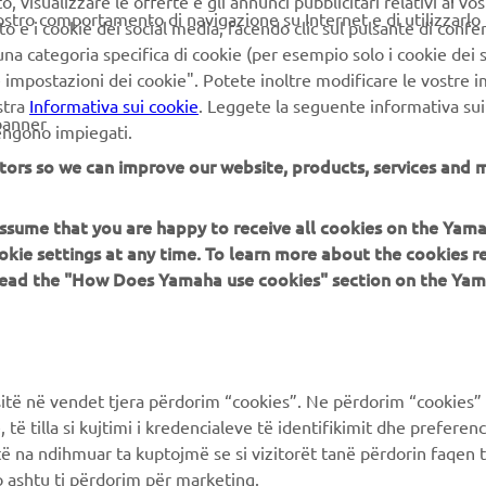
PW-LINK System
 visualizzare le offerte e gli annunci pubblicitari relativi ai vost
vostro comportamento di navigazione su Internet e di utilizzarlo p
to e i cookie dei social media, facendo clic sul pulsante di conf
Scopri di più
na categoria specifica di cookie (per esempio solo i cookie dei s
le impostazioni dei cookie". Potete inoltre modificare le vostre 
stra
Informativa sui cookie
. Leggete la seguente informativa sui
banner
vengono impiegati.
tors so we can improve our website, products, services and m
 assume that you are happy to receive all cookies on the Yam
PIÙ YAMAHA
SUPPORTO
okie settings at any time. To learn more about the cookies r
 read the "How Does Yamaha use cookies" section on the Yam
MyYamaha
FAQ
Yamaha Music
Supporto clienti
Yamaha Racing
Catalogo dei ricambi
ë në vendet tjera përdorim “cookies”. Ne përdorim “cookies” 
Yamaha Motor Global
Prenota la manutenzione
të tilla si kujtimi i kredencialeve të identifikimit dhe prefere
të na ndihmuar ta kuptojmë se si vizitorët tanë përdorin faqen t
Yamaha Blog
Concessionari ufficiali
 ashtu ti përdorim për marketing.