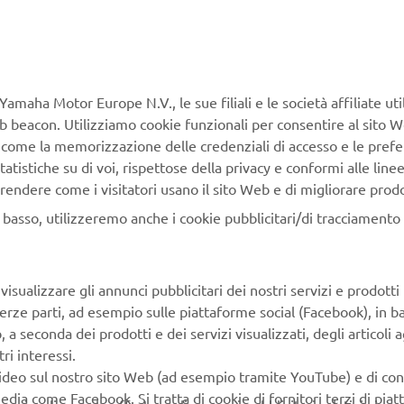
Yamaha Motor Europe N.V., le sue filiali e le società affiliate uti
Web beacon. Utilizziamo cookie funzionali per consentire al sito 
, come la memorizzazione delle credenziali di accesso e le prefe
tatistiche su di voi, rispettose della privacy e conformi alle line
rendere come i visitatori usano il sito Web e di migliorare prodott
n basso, utilizzeremo anche i cookie pubblicitari/di tracciamento e
isualizzare gli annunci pubblicitari dei nostri servizi e prodotti
terze parti, ad esempio sulle piattaforme social (Facebook), in b
seconda dei prodotti e dei servizi visualizzati, degli articoli ag
ri interessi.
video sul nostro sito Web (ad esempio tramite YouTube) e di co
edia come Facebook. Si tratta di cookie di fornitori terzi di pia