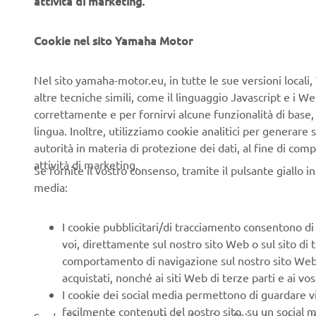
attività di marketing.
Cookie nel sito Yamaha Motor
Nel sito yamaha-motor.eu, in tutte le sue versioni locali, 
altre tecniche simili, come il linguaggio Javascript e i 
correttamente e per fornirvi alcune funzionalità di base
lingua. Inoltre, utilizziamo cookie analitici per generare s
autorità in materia di protezione dei dati, al fine di comp
attività di marketing.
Se fornite il vostro consenso, tramite il pulsante giallo i
media:
I cookie pubblicitari/di tracciamento consentono di v
voi, direttamente sul nostro sito Web o sul sito di 
comportamento di navigazione sul nostro sito Web, a 
acquistati, nonché ai siti Web di terze parti e ai vost
I cookie dei social media permettono di guardare 
facilmente contenuti del nostro sito, su un social m
eBike Systems