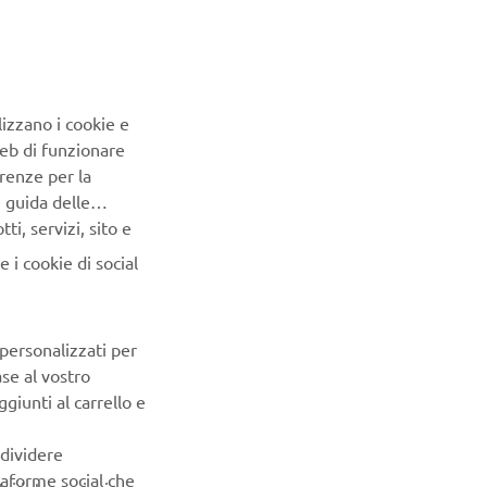
lizzano i cookie e
Web di funzionare
renze per la
e guida delle
i, servizi, sito e
 i cookie di social
 personalizzati per
ase al vostro
giunti al carrello e
ndividere
ttaforme social che