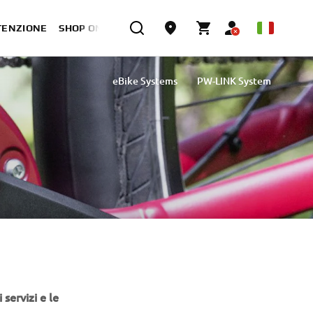
TENZIONE
SHOP ONLINE
eBike Systems
PW-LINK System
 servizi e le