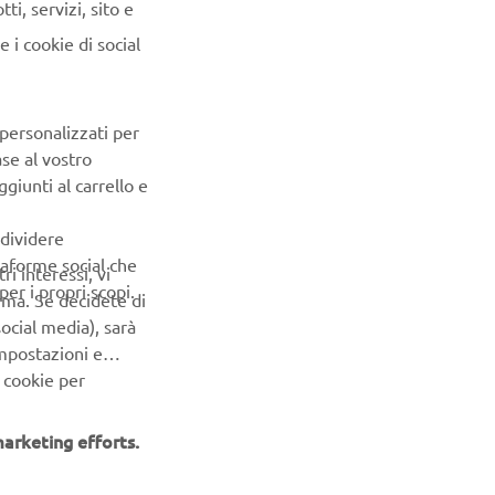
i, servizi, sito e
 i cookie di social
NEWSLETTER
 personalizzati per
ase al vostro
Conoscerai in anteprima le ultime offerte, gli eventi speciali, le
nuove uscite e molto altro
giunti al carrello e
ndividere
ISCRIVITI
ttaforme social che
ri interessi, vi
er i propri scopi.
erma. Se decidete di
Leggi la nostra Informativa sulla privacy per sapere come
ocial media), sarà
trattiamo i tuoi dati personali:
Informativa sulla Privacy
impostazioni e
 cookie per
arketing efforts.