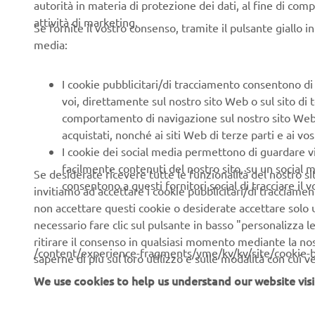
autorità in materia di protezione dei dati, al fine di comp
attività di marketing.
Se fornite il vostro consenso, tramite il pulsante giallo i
media:
CORPORATE
B2B
I cookie pubblicitari/di tracciamento consentono di v
voi, direttamente sul nostro sito Web o sul sito di 
Chi siamo
Soluzioni di Business
comportamento di navigazione sul nostro sito Web, a 
News
NEO's Delivery
acquistati, nonché ai siti Web di terze parti e ai vost
I cookie dei social media permettono di guardare 
Eventi
Sistemi eBike
facilmente contenuti del nostro sito, su un social m
Se desiderate ricevere tutte le funzionalità del nostro sito,
Stampa
Autorità
consentono a questi fornitori social di tracciare il 
invitiamo ad accettare i cookie pubblicitari/di tracciamen
Brochures
Campi da golf
non accettare questi cookie o desiderate accettare solo u
necessario fare clic sul pulsante in basso "personalizza 
Lavora con noi
Primi soccorritori
ritirare il consenso in qualsiasi momento mediante la no
/content/experience-fragments/yme/kv/kv/site/cookie-
Lavora presso una
Scuole guida
saperne di più sul loro utilizzo e sulle modalità con cui 
Concessionaria Ufficiale
We use cookies to help us understand our website visi
Robotics
Yamaha
Collaborazione