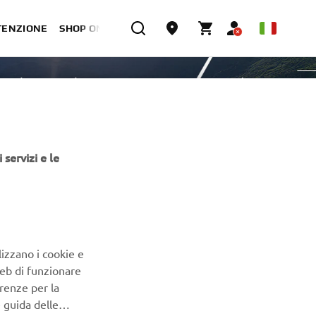
TENZIONE
SHOP ONLINE
 Road - MX
Adventure
REVS
MotoGP
Altro
Racing
70th Anniversary
 servizi e le
lizzano i cookie e
Web di funzionare
renze per la
e guida delle