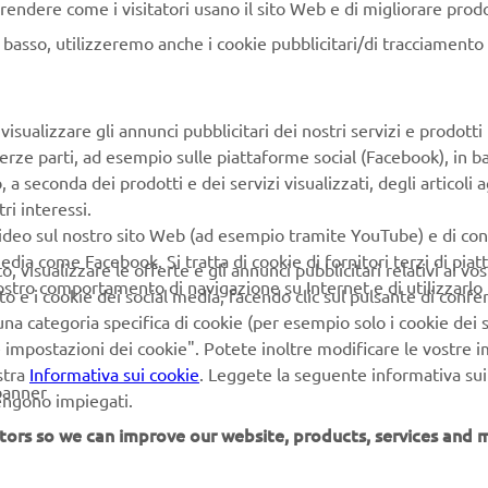
rendere come i visitatori usano il sito Web e di migliorare prodott
n basso, utilizzeremo anche i cookie pubblicitari/di tracciamento e
PIÙ YAMAHA
SUPPORTO
isualizzare gli annunci pubblicitari dei nostri servizi e prodotti
terze parti, ad esempio sulle piattaforme social (Facebook), in b
MyYamaha
FAQ
seconda dei prodotti e dei servizi visualizzati, degli articoli ag
Yamaha Music
Supporto clienti
ri interessi.
video sul nostro sito Web (ad esempio tramite YouTube) e di co
Yamaha Racing
Catalogo dei ricambi
edia come Facebook. Si tratta di cookie di fornitori terzi di pia
 visualizzare le offerte e gli annunci pubblicitari relativi ai vost
Yamaha Motor Global
Prenota la manutenzione
vostro comportamento di navigazione su Internet e di utilizzarlo p
to e i cookie dei social media, facendo clic sul pulsante di conf
Yamaha Blog
Concessionari ufficiali
na categoria specifica di cookie (per esempio solo i cookie dei s
le impostazioni dei cookie". Potete inoltre modificare le vostre 
Applicazioni mobili
Gestione delle batterie
stra
Informativa sui cookie
. Leggete la seguente informativa sui
esauste
banner
Differenziata prodotti
vengono impiegati.
Yamaha
tors so we can improve our website, products, services and m