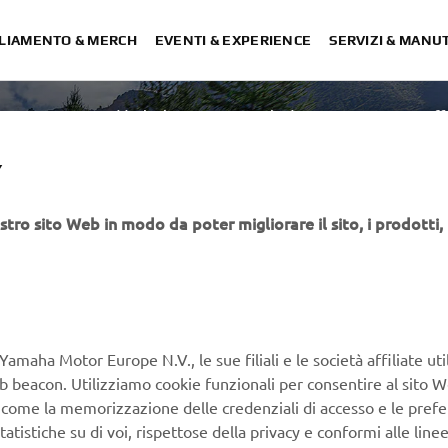
LIAMENTO & MERCH
EVENTI & EXPERIENCE
SERVIZI & MANU
Paddock Blue
Hyper Naked
Faster Sons
Off
Y
stro sito Web in modo da poter migliorare il sito, i prodotti, i
Yamaha Motor Europe N.V., le sue filiali e le società affiliate uti
Web beacon. Utilizziamo cookie funzionali per consentire al sito 
 TECNICO
, come la memorizzazione delle credenziali di accesso e le prefe
tatistiche su di voi, rispettose della privacy e conformi alle line