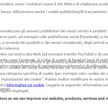
rendere come i visitatori usano il sito Web e di migliorare prodott
n basso, utilizzeremo anche i cookie pubblicitari/di tracciamento e
PIÙ YAMAHA
SUPPORTO
isualizzare gli annunci pubblicitari dei nostri servizi e prodotti
MyYamaha
FAQ
terze parti, ad esempio sulle piattaforme social (Facebook), in b
seconda dei prodotti e dei servizi visualizzati, degli articoli ag
Yamaha Music
Supporto clienti
ri interessi.
Yamaha Racing
Catalogo dei ricambi
video sul nostro sito Web (ad esempio tramite YouTube) e di co
edia come Facebook. Si tratta di cookie di fornitori terzi di pia
 visualizzare le offerte e gli annunci pubblicitari relativi ai vost
Yamaha Motor Global
Prenota la manutenzione
vostro comportamento di navigazione su Internet e di utilizzarlo p
to e i cookie dei social media, facendo clic sul pulsante di conf
Yamaha Blog
Concessionari ufficiali
na categoria specifica di cookie (per esempio solo i cookie dei s
le impostazioni dei cookie". Potete inoltre modificare le vostre 
Applicazioni mobili
Gestione delle batterie
stra
Informativa sui cookie
. Leggete la seguente informativa sui
esauste
Differenziata prodotti
banner
vengono impiegati.
Yamaha
tors so we can improve our website, products, services and m