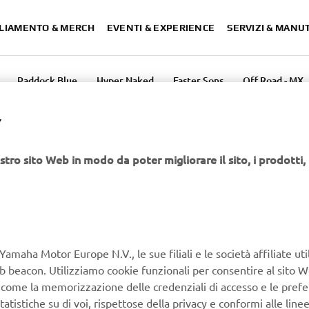
LIAMENTO & MERCH
EVENTI & EXPERIENCE
SERVIZI & MANU
Paddock Blue
Hyper Naked
Faster Sons
Off Road - MX
GY® YAMAHA
Y
TOGP TEAM
stro sito Web in modo da poter migliorare il sito, i prodotti, i
sione del Monster Energy® Yamaha MotoGP Team e dei piloti
Yamaha Motor Europe N.V., le sue filiali e le società affiliate uti
e un abbigliamento funzionale e di grande impatto.
Web beacon. Utilizziamo cookie funzionali per consentire al sito 
i fan di mostrare il proprio sostegno al team e ai piloti
, come la memorizzazione delle credenziali di accesso e le prefe
tatistiche su di voi, rispettose della privacy e conformi alle line