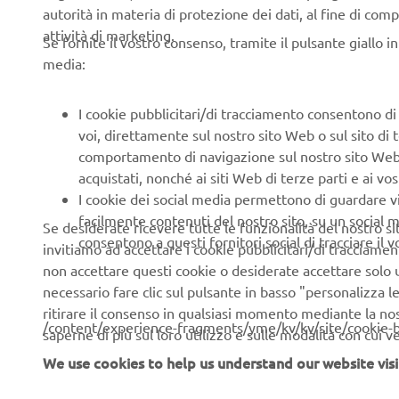
autorità in materia di protezione dei dati, al fine di comp
attività di marketing.
Se fornite il vostro consenso, tramite il pulsante giallo i
media:
CORPORATE
B2B
I cookie pubblicitari/di tracciamento consentono di v
Chi siamo
Soluzioni di Business
voi, direttamente sul nostro sito Web o sul sito di 
comportamento di navigazione sul nostro sito Web, a 
News
NEO's Delivery
acquistati, nonché ai siti Web di terze parti e ai vost
Eventi
Sistemi eBike
I cookie dei social media permettono di guardare 
facilmente contenuti del nostro sito, su un social m
Se desiderate ricevere tutte le funzionalità del nostro sito,
Stampa
Autorità
consentono a questi fornitori social di tracciare il 
invitiamo ad accettare i cookie pubblicitari/di tracciamen
Brochures
Campi da golf
non accettare questi cookie o desiderate accettare solo u
necessario fare clic sul pulsante in basso "personalizza 
Lavora con noi
Primi soccorritori
ritirare il consenso in qualsiasi momento mediante la no
Lavora presso una
Scuole guida
/content/experience-fragments/yme/kv/kv/site/cookie-
saperne di più sul loro utilizzo e sulle modalità con cui 
Concessionaria Ufficiale
Robotics
We use cookies to help us understand our website visi
Yamaha
Collaborazione