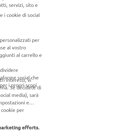
i, servizi, sito e
 i cookie di social
NEWSLETTER
 personalizzati per
Conoscerai in anteprima le ultime offerte, gli eventi speciali, le
ase al vostro
nuove uscite e molto altro
giunti al carrello e
ISCRIVITI
ndividere
ttaforme social che
ri interessi, vi
er i propri scopi.
Leggi la nostra Informativa sulla privacy per sapere come
erma. Se decidete di
trattiamo i tuoi dati personali:
Informativa sulla Privacy
ocial media), sarà
impostazioni e
 cookie per
arketing efforts.