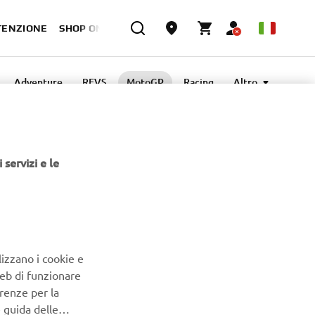
TENZIONE
SHOP ONLINE
Adventure
REVS
MotoGP
Racing
Altro
70th Anniversary
 servizi e le
lizzano i cookie e
Web di funzionare
renze per la
e guida delle