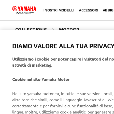
I NOSTRI MODELLI
ACCESSORI
ABBIG
COLLECTIONS
MOTOGP
MONSTER ENER
DIAMO VALORE ALLA TUA PRIVAC
COLLEZIONE MO
Utilizziamo i cookie per poter capire i visitatori del no
attività di marketing.
REPLICA
Cookie nel sito Yamaha Motor
La collezione MotoGP Replica 2024 rispecchia la preci
Nel sito yamaha-motor.eu, in tutte le sue versioni locali, 
Fabio Quartararo e Alex Rins. Progettata per i fan, offr
altre tecniche simili, come il linguaggio Javascript e i 
L'abbigliamento Monster Energy MotoGP Yamaha consente a
correttamente e per fornirvi alcune funzionalità di base
durante le gare, in sella o nell'abbigliamento quotidiano.
lingua. Inoltre, utilizziamo cookie analitici per generare s