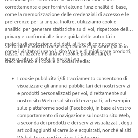
SUPPORTO
correttamente e per fornirvi alcune funzionalità di base,
come la memorizzazione delle credenziali di accesso e le
preferenze per la lingua. Inoltre, utilizziamo cookie
NEWSLETTER
analitici per generare statistiche su di voi, rispettose della
Conoscerai in anteprima le ultime offerte, gli eventi speciali, le
privacy e conformi alle linee guida delle autorità in
nuove uscite e molto altro
materia di protezione dei dati, al fine di comprendere
Se fornite il vostro consenso, tramite il pulsante giallo in
come i visitatori usano il sito Web e di migliorare prodotti,
basso, utilizzeremo anche i cookie pubblicitari/di
servizi, sito e attività di marketing.
tracciamento e i cookie di social media:
ISCRIVITI
I cookie pubblicitari/di tracciamento consentono di
visualizzare gli annunci pubblicitari dei nostri servizi
Leggi la nostra Informativa sulla privacy per sapere come
e prodotti personalizzati per voi, direttamente sul
trattiamo i tuoi dati personali:
Informativa sulla Privacy
nostro sito Web o sul sito di terze parti, ad esempio
sulle piattaforme social (Facebook), in base al vostro
Italy (Italian)
comportamento di navigazione sul nostro sito Web,
a seconda dei prodotti e dei servizi visualizzati, degli
articoli aggiunti al carrello e acquistati, nonché ai siti
Web di terze parti e ai vostri interessi.