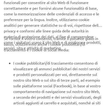
funzionali per consentire al sito Web di funzionare
B2B
correttamente e per fornirvi alcune funzionalità di base,
come la memorizzazione delle credenziali di accesso e le
PIÙ YAMAHA
preferenze per la lingua. Inoltre, utilizziamo cookie
analitici per generare statistiche su di voi, rispettose della
privacy e conformi alle linee guida delle autorità in
SUPPORTO
materia di protezione dei dati, al fine di comprendere
Se fornite il vostro consenso, tramite il pulsante giallo in
come i visitatori usano il sito Web e di migliorare prodotti,
basso, utilizzeremo anche i cookie pubblicitari/di
servizi, sito e attività di marketing.
NEWSLETTER
tracciamento e i cookie di social media:
Conoscerai in anteprima le ultime offerte, gli eventi speciali, le
nuove uscite e molto altro
I cookie pubblicitari/di tracciamento consentono di
visualizzare gli annunci pubblicitari dei nostri servizi
e prodotti personalizzati per voi, direttamente sul
nostro sito Web o sul sito di terze parti, ad esempio
sulle piattaforme social (Facebook), in base al vostro
ISCRIVITI
comportamento di navigazione sul nostro sito Web,
a seconda dei prodotti e dei servizi visualizzati, degli
Leggi la nostra Informativa sulla privacy per sapere come
articoli aggiunti al carrello e acquistati, nonché ai siti
trattiamo i tuoi dati personali:
Informativa sulla Privacy