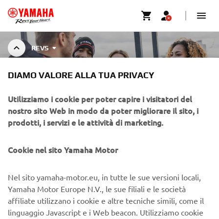
REVS
DIAMO VALORE ALLA TUA PRIVACY
COLLEZIONE REVS
Utilizziamo i cookie per poter capire i visitatori del
nostro sito Web in modo da poter migliorare il sito, i
prodotti, i servizi e le attività di marketing.
La collezione REVS è pensata per chi apprezza
abbigliamento elegante di alta qualità, in linea con uno
Mostra di più
stile di vita moderno e sostenibile. Quest
...
Cookie nel sito Yamaha Motor
Nel sito yamaha-motor.eu, in tutte le sue versioni locali,
Yamaha Motor Europe N.V., le sue filiali e le società
CORPORATE
affiliate utilizzano i cookie e altre tecniche simili, come il
linguaggio Javascript e i Web beacon. Utilizziamo cookie