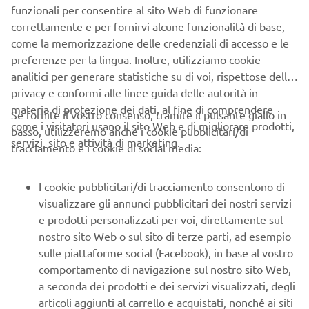
funzionali per consentire al sito Web di funzionare
correttamente e per fornirvi alcune funzionalità di base,
B2B
come la memorizzazione delle credenziali di accesso e le
preferenze per la lingua. Inoltre, utilizziamo cookie
analitici per generare statistiche su di voi, rispettose della
PIÙ YAMAHA
privacy e conformi alle linee guida delle autorità in
materia di protezione dei dati, al fine di comprendere
Se fornite il vostro consenso, tramite il pulsante giallo in
SUPPORTO
come i visitatori usano il sito Web e di migliorare prodotti,
basso, utilizzeremo anche i cookie pubblicitari/di
servizi, sito e attività di marketing.
tracciamento e i cookie di social media:
NEWSLETTER
I cookie pubblicitari/di tracciamento consentono di
Conoscerai in anteprima le ultime offerte, gli eventi speciali, le
visualizzare gli annunci pubblicitari dei nostri servizi
nuove uscite e molto altro
e prodotti personalizzati per voi, direttamente sul
nostro sito Web o sul sito di terze parti, ad esempio
sulle piattaforme social (Facebook), in base al vostro
comportamento di navigazione sul nostro sito Web,
ISCRIVITI
a seconda dei prodotti e dei servizi visualizzati, degli
articoli aggiunti al carrello e acquistati, nonché ai siti