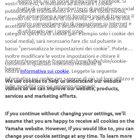
nostro sito, su un social media come Facebook. Si
18-19 APRILE:
Treviso, Veneto | RADUNO NORD EXT
vostri interessi, vi invitiamo ad accettare i cookie
tratta di cookie di fornitori terzi di piattaforme social
pubblicitari/di tracciamento e i cookie dei social media,
26 APRILE:
Costermano sul Garda (VR) | MAGNIFICA DEL
che consentono a questi fornitori social di tracciare il
facendo clic sul pulsante di conferma. Se decidete di non
GARDA
vostro comportamento di navigazione su Internet e
accettare questi cookie o desiderate accettare solo una
di utilizzarlo per i propri scopi.
categoria specifica di cookie (per esempio solo i cookie dei
8-9 MAGGIO:
Varzi (PV) | MOTOTRECK500
social media), sarà necessario fare clic sul pulsante in
30 MAGGIO - 1 GIUGNO:
Città di Castello (PG) | RADUNO
basso "personalizza le impostazioni dei cookie". Potete
NAZIONALE
inoltre modificare le vostre impostazioni e ritirare il
/content/experience-fragments/yme/kv/kv/site/cookie-
consenso in qualsiasi momento mediante la
19-21 GIUGNO:
Pastrengo (VR) - MOTOFESTUNG
banner
nostra
Informativa sui cookie
. Leggete la seguente
informativa sui cookie per saperne di più sul loro utilizzo e
11-12 LUGLIO:
Bobbio (PC) | HAT LEGEND
We use cookies to help us understand our website
sulle modalità con cui vengono impiegati.
visitors so we can improve our website, products,
29 LUGLIO - 5 AGOSTO:
Longemer, Francia -
services and marketing efforts.
INTERNAZIONALE FRANCIA
12-13 SETTEMBRE:
Appennino | DUAL500
If you continue without changing your settings, we'll
assume that you are happy to receive all cookies on the
TBD:
Roma, Lazio | GAMBE DI LEGNO
Yamaha website. However, If you would like to, you can
change your cookie settings at any time. To learn more
25-27 SETTEMBRE
: Rimini, Emilia Romagna |