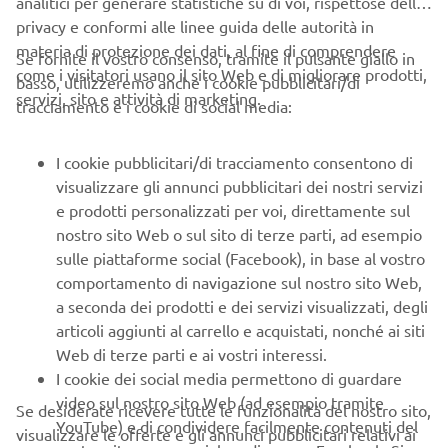
analitici per generare statistiche su di voi, rispettose della
Parigi-Dakar, delle TT500, una rarissima HL500 ed alcune
privacy e conformi alle linee guida delle autorità in
special. Il Motoclub inizia ad operare in sinergia con
materia di protezione dei dati, al fine di comprendere
Se fornite il vostro consenso, tramite il pulsante giallo in
Yamaha partecipando con uno spazio all’interno dello
come i visitatori usano il sito Web e di migliorare prodotti,
basso, utilizzeremo anche i cookie pubblicitari/di
stand Yamaha negli eventi fieristici nazionali.
servizi, sito e attività di marketing.
tracciamento e i cookie di social media:
I cookie pubblicitari/di tracciamento consentono di
Seguici su:
visualizzare gli annunci pubblicitari dei nostri servizi
e prodotti personalizzati per voi, direttamente sul
INSTAGRAM
nostro sito Web o sul sito di terze parti, ad esempio
FACEBOOK
sulle piattaforme social (Facebook), in base al vostro
comportamento di navigazione sul nostro sito Web,
a seconda dei prodotti e dei servizi visualizzati, degli
CALENDARIO EVENTI 2026
articoli aggiunti al carrello e acquistati, nonché ai siti
Web di terze parti e ai vostri interessi.
23-25 GENNAIO:
Verona, Veneto | Motor Bike Expo
I cookie dei social media permettono di guardare
video sul nostro sito Web (ad esempio tramite
Se desiderate ricevere tutte le funzionalità del nostro sito,
MARZO:
TBD, Tunisia
YouTube) e di condividere facilmente contenuti del
visualizzare le offerte e gli annunci pubblicitari relativi ai