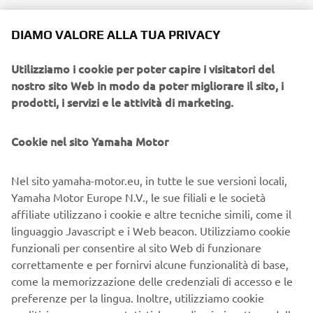
Oltre al raduno annuale estivo con il tempo nascono altri
Motogelata
appuntamenti: la
, evento invernale in
DIAMO VALORE ALLA TUA PRIVACY
Garfagnana e il Motosbornisotto in provincia di Parma e
Piacenza. La stagione si chiude nel mese di settembre con
Utilizziamo i cookie per poter capire i visitatori del
altri due appuntamenti: Serbatoi d’alluminio e gambe di
nostro sito Web in modo da poter migliorare il sito, i
legno nella zona dei castelli romani e nell’ultima settimana
prodotti, i servizi e le attività di marketing.
del mese il weekend nell’ Isola di Ischia. In due giorni otto
XT500 partendo da Limone Piemonte, attraversano le Alpi
Cookie nel sito Yamaha Motor
in fuoristrada percorrendo parte della via Del Sale fino
oltre confine in Francia.
Nel sito yamaha-motor.eu, in tutte le sue versioni locali,
1°
Nel 2002 una rappresentanza del Motoclub partecipa al
Yamaha Motor Europe N.V., le sue filiali e le società
raduno internazionale XT500 in Val di Susa
. Tra i
affiliate utilizzano i cookie e altre tecniche simili, come il
traguardi di rilievo raggiunti, nel 2006 c’è
linguaggio Javascript e i Web beacon. Utilizziamo cookie
riconoscimento di Club Ufficiale Yamaha
il
. Nel 2009 a
funzionali per consentire al sito Web di funzionare
esposizione per il
Novegro, il Motoclub organizza una
correttamente e per fornirvi alcune funzionalità di base,
trentennale della XT500
. Vengono esposte tutte le 8
come la memorizzazione delle credenziali di accesso e le
varianti della XT500 prodotte in oltre 20 anni di
preferenze per la lingua. Inoltre, utilizziamo cookie
produzione, un’esemplare che ha partecipato alla prima