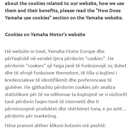
about the cookies related to our website, how we use
TRANSITALIA MARATHON EXPO
them and their benefits, please read the "How Does
28 SETTEMBRE - 1 OTTOBRE:
Rimini, Emilia Romagna |
Yamaha use cookies" section on the Yamaha website.
TRANSITALIA MARATHON EVENT
Cookies on Yamaha Motor's website
Në website-in tonë, Yamaha Motor Europe dhe
VAI AL SITO DEL CLUB
përfaqësitë në vendet tjera përdorim “cookies”. Ne
përdorim “cookies” që faqja jonë të funksionojë siç duhet
dhe të ofrojë funksione themelore, të tilla si kujtimi i
kredencialeve të identifikimit dhe preferencave të
gjuhëve. Ne gjithashtu përdorim cookies për analiza
1
/
7
statistikore për të na ndihmuar ta kuptojmë se si vizitorët
tanë përdorin faqen tonë të internetit dhe ti
përmirosojmë produktet dhe shërbimet tona, e po ashtu ti
përdorim për marketing.
CORPORATE
Nëse pranoni atëher klikoni butonin më poshtë.