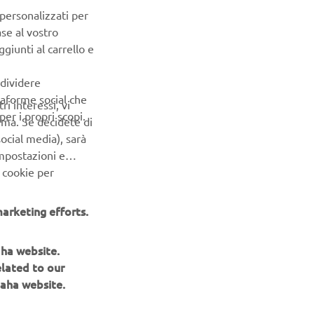
 personalizzati per
ase al vostro
giunti al carrello e
ialessandro@gmail.com
📞 335 5220298
ndividere
ttaforme social che
ri interessi, vi
er i propri scopi.
erma. Se decidete di
ocial media), sarà
impostazioni e
 cookie per
arketing efforts.
aha website.
elated to our
aha website.