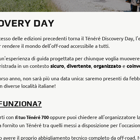
OVERY DAY
cesso delle edizioni precedenti torna il Ténéré Discovery Day, l
 rendere il mondo dell'off-road accessibile a tutti.
i un'esperienza di guida progettata per chiunque voglia muovere 
sicuro
divertente
organizzato
coinv
oristrada in un contesto
,
,
e
rso anno, non sarà più una data unica: saremo presenti da febb
 diverse località italiane!
FUNZIONA?
erti con
oppure puoi chiedere all'organizzatore la
il tuo Ténéré 700
a fornito un Ténéré tra quelli messi a disposizione per l'occasio
o avere il proprio abbigliamento tecnico completo da off-road. 