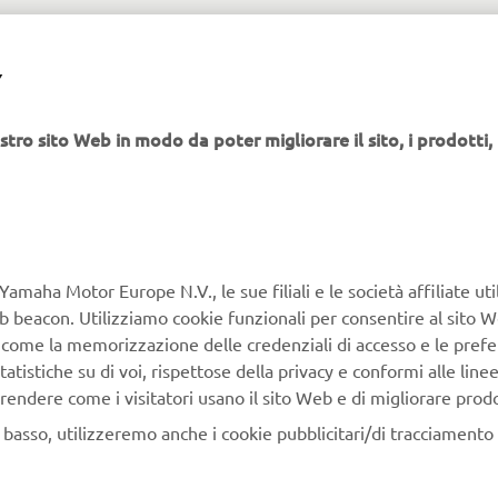
C.da Costa
Dealer
Cola, snc -
pierluigi
Y
zzo
FAIETA MOTORS
BUCCHIANICO
📞085 47
(CH)
stro sito Web in modo da poter migliorare il sito, i prodotti, i
Via Arigni, 34
Dealer
mass
io
03043 Cassino
ROSSI MOTO
(FR)
Via Privata O. T.
Partner Tecnico
Yamaha Motor Europe N.V., le sue filiali e le società affiliate uti
ria
O., 2 - 19136 La
TOM 42
Web beacon. Utilizziamo cookie funzionali per consentire al sito 
Spezia (SP)
, come la memorizzazione delle credenziali di accesso e le prefe
tatistiche su di voi, rispettose della privacy e conformi alle line
Sede Val di
rendere come i visitatori usano il sito Web e di migliorare prodott
Lima Off Road:
Partner Tecnico
Livizzano San
info@
n basso, utilizzeremo anche i cookie pubblicitari/di tracciamento e
ana
VAL DI LIMA OFF
Cassiano di
ROAD
Controne,