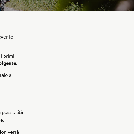
'evento
i primi
olgente
.
raio a
 possibilità
ne.
Non verrà