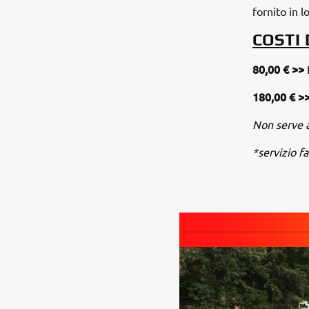
fornito in l
COSTI 
80,00 € >>
180,00 €
>
Non serve a
*servizio f