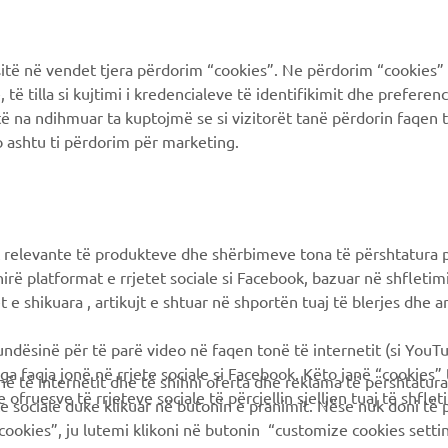
PIÙ YAMAHA
SUPPORTO
MyYamaha
FAQ
ë në vendet tjera përdorim “cookies”. Ne përdorim “cookies” 
Yamaha Music
Supporto clienti
të tilla si kujtimi i kredencialeve të identifikimit dhe prefere
të na ndihmuar ta kuptojmë se si vizitorët tanë përdorin faqen t
Yamaha Racing
Catalogo dei ricambi
 ashtu ti përdorim për marketing.
Yamaha Motor Global
Prenota la manutenzione
Yamaha Blog
Concessionari ufficiali
Applicazioni mobili
Gestione delle batterie
 relevante të produkteve dhe shërbimeve tona të përshtatura p
esauste
Differenziata prodotti
hirë platformat e rrjetet sociale si Facebook, bazuar në shfleti
Yamaha
 e shikuara , artikujt e shtuar në shportën tuaj të blerjes dhe ar
mundësinë për të parë video në faqen tonë të internetit (si YouT
ga faqja jonë në rrjete sociale si Facebook. Këto janë “cookies”
në të internetit dhe të shihni oferta dhe reklama të përshtatura
 ofruesve të rrjeteve sociale të përcjellin sjelljen tuaj të shflet
te sociale duke klikuar në butonin e pranimit. Nëse nuk doni të 
cookies”, ju lutemi klikoni në butonin “customize cookies sett