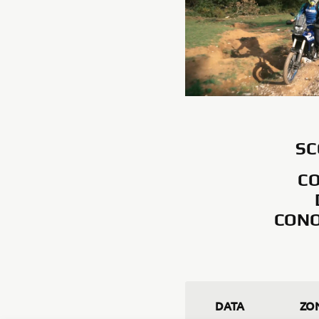
SC
CO
CONO
DATA
ZO