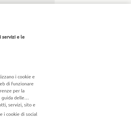
falancia@faietamoto.com
078256 - 085 47078227
 servizi e le
imo@rossimoto.net
📞 333 9565901
info@tom42.it
lizzano i cookie e
📞 334 2920150
Web di funzionare
renze per la
e guida delle
i, servizi, sito e
valdilimaoffroad.com
 i cookie di social
📞 3494753482