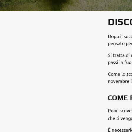
DISC
Dopo il suc
pensato per
Si tratta d
passi in fu
Come lo sco
novembre in
COME 
Puoi iscriv
che ti veng
È necessari