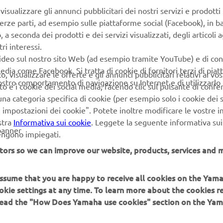
55022 Bagni di
isualizzare gli annunci pubblicitari dei nostri servizi e prodotti
Lucca
terze parti, ad esempio sulle piattaforme social (Facebook), in b
seconda dei prodotti e dei servizi visualizzati, degli articoli ag
lia
Partner Tecnico
CASA TRAM
tramell
ri interessi.
gna
Tramelli
Tavernago (PC)
video sul nostro sito Web (ad esempio tramite YouTube) e di co
edia come Facebook. Si tratta di cookie di fornitori terzi di pia
 visualizzare le offerte e gli annunci pubblicitari relativi ai vost
vostro comportamento di navigazione su Internet e di utilizzarlo p
to e i cookie dei social media, facendo clic sul pulsante di conf
na categoria specifica di cookie (per esempio solo i cookie dei s
le impostazioni dei cookie". Potete inoltre modificare le vostre 
stra
Informativa sui cookie
. Leggete la seguente informativa sui
banner
vengono impiegati.
tors so we can improve our website, products, services and m
 assume that you are happy to receive all cookies on the Yam
okie settings at any time. To learn more about the cookies r
 read the "How Does Yamaha use cookies" section on the Yam