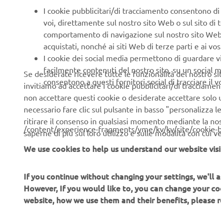
I cookie pubblicitari/di tracciamento consentono di v
voi, direttamente sul nostro sito Web o sul sito di 
comportamento di navigazione sul nostro sito Web, a 
17 Ottobre
Emi
acquistati, nonché ai siti Web di terze parti e ai vost
2026
Roma
I cookie dei social media permettono di guardare 
facilmente contenuti del nostro sito, su un social m
Se desiderate ricevere tutte le funzionalità del nostro sito,
consentono a questi fornitori social di tracciare il 
invitiamo ad accettare i cookie pubblicitari/di tracciamen
non accettare questi cookie o desiderate accettare solo u
necessario fare clic sul pulsante in basso "personalizza 
ritirare il consenso in qualsiasi momento mediante la no
/content/experience-fragments/yme/kv/kv/site/cookie-
saperne di più sul loro utilizzo e sulle modalità con cui 
We use cookies to help us understand our website visi
If you continue without changing your settings, we'll
However, If you would like to, you can change your co
website, how we use them and their benefits, please