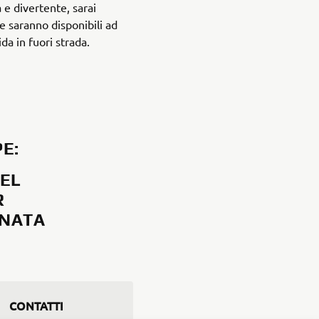
 e divertente, sarai
 saranno disponibili ad
uida in fuori strada.
PE:
DEL
R
RNATA
CONTATTI