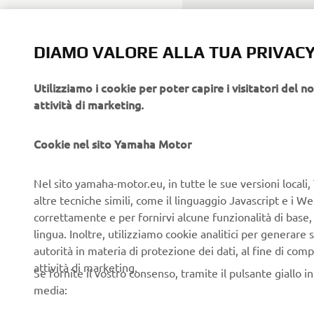
19
DIAMO VALORE ALLA TUA PRIVAC
Settembre
Abru
2026
Utilizziamo i cookie per poter capire i visitatori del no
attività di marketing.
20
Settembre
Laz
2026
Cookie nel sito Yamaha Motor
20
Nel sito yamaha-motor.eu, in tutte le sue versioni locali, 
Settembre
Ligu
altre tecniche simili, come il linguaggio Javascript e i 
2026
correttamente e per fornirvi alcune funzionalità di base
lingua. Inoltre, utilizziamo cookie analitici per generare s
autorità in materia di protezione dei dati, al fine di comp
attività di marketing.
Se fornite il vostro consenso, tramite il pulsante giallo i
11 Ottobre
Tosc
media:
2026