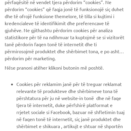
përfaqësitë në vendet tjera përdorim “cookies”. Ne
Un cerchio perfetto che si chiude, simbolo di un amore per
përdorim “cookies” që faqja jonë të funksionojë siç duhet
il movimento che da oltre settant’anni porta il nome
dhe të ofrojë funksione themelore, të tilla si kujtimi i
racconto
Yamaha, e che in questo progetto diventa
,
kredencialeve të identifikimit dhe preferencave të
emozione
sfida personale
e
.
gjuhëve. Ne gjithashtu përdorim cookies për analiza
statistikore për të na ndihmuar ta kuptojmë se si vizitorët
tanë përdorin faqen tonë të internetit dhe ti
përmirosojmë produktet dhe shërbimet tona, e po ashtu ti
CORPORATE
përdorim për marketing.
Nëse pranoni atëher klikoni butonin më poshtë.
B2B
Cookies për reklamim janë për të treguar reklamat
PIÙ YAMAHA
relevante të produkteve dhe shërbimeve tona të
përshtatura për ju në website-in tonë dhe në faqe
tjera të internetit, duke përfshirë platformat e
SUPPORTO
rrjetet sociale si Facebook, bazuar në shfletimin tuaj
në faqen tonë të internetit, siç janë produktet dhe
shërbimet e shikuara , artikujt e shtuar në shportën
NEWSLETTER