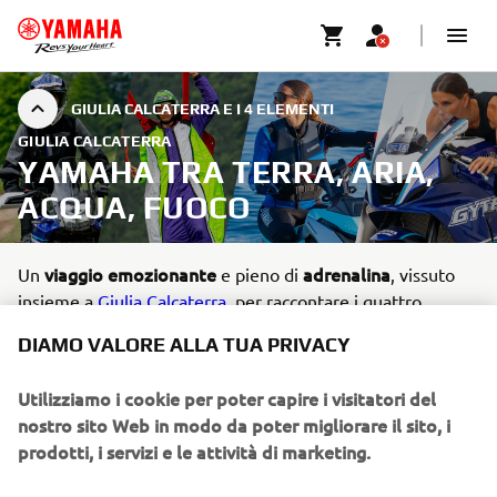
GIULIA CALCATERRA E I 4 ELEMENTI
GIULIA CALCATERRA
YAMAHA TRA TERRA, ARIA,
ACQUA, FUOCO
viaggio emozionante
adrenalina
Un
e pieno di
, vissuto
insieme a
Giulia Calcaterra
, per raccontare i quattro
Terra
Aria
Acqua
Fuoco
elementi della natura –
,
,
e
–
DIAMO VALORE ALLA TUA PRIVACY
attraverso i mezzi più iconici e rappresentativi del mondo
Yamaha.
Utilizziamo i cookie per poter capire i visitatori del
vera e propria esperienza
nostro sito Web in modo da poter migliorare il sito, i
Si tratta di una
, capace di
prodotti, i servizi e le attività di marketing.
fondere avventura, scoperta e passione per i motori in un
racconto che abbraccia paesaggi, emozioni e sfide