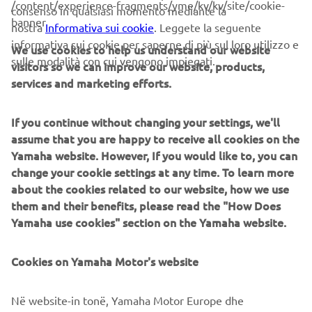
/content/experience-fragments/yme/kv/kv/site/cookie-
consenso in qualsiasi momento mediante la
onde, trasformando l’elemento in un gioco fatto di
banner
nostra
Informativa sui cookie
. Leggete la seguente
puro
scoperta delle coste, scie spettacolari e
informativa sui cookie per saperne di più sul loro utilizzo e
divertimento
sull’acqua.
We use cookies to help us understand our website
sulle modalità con cui vengono impiegati.
visitors so we can improve our website, products,
PROSSIM
services and marketing efforts.
1
/
10
If you continue without changing your settings, we'll
assume that you are happy to receive all cookies on the
🔥 FUOCO
Yamaha website. However, If you would like to, you can
Fuoco
R7 con kit
change your cookie settings at any time. To learn more
Il viaggio si chiude con il
, incarnato dalla
GYTR
energia
velocità
passione
about the cookies related to our website, how we use
. Un concentrato di
,
e
them and their benefits, please read the "How Does
bruciante, capace di trasformare ogni curva in
Yamaha use cookies" section on the Yamaha website.
un’emozione mozzafiato e di chiudere il cerchio dei
quattro elementi in modo spettacolare.
Cookies on Yamaha Motor's website
PROSSIM
1
/
15
Në website-in tonë, Yamaha Motor Europe dhe