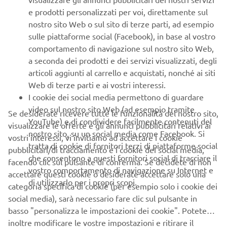
PROSSIM
1
/
14
e prodotti personalizzati per voi, direttamente sul
nostro sito Web o sul sito di terze parti, ad esempio
sulle piattaforme social (Facebook), in base al vostro
comportamento di navigazione sul nostro sito Web,
🌬️ ARIA
a seconda dei prodotti e dei servizi visualizzati, degli
’Aria
MT-07
Si passa poi all
, rappresentata dalla
, simbolo di
articoli aggiunti al carrello e acquistati, nonché ai siti
leggerezza e libertà. Come un vento che spinge verso
Web di terze parti e ai vostri interessi.
nuove mete, la moto permette di vivere l’asfalto con
I cookie dei social media permettono di guardare
agilità
adrenalina
e
, regalando una sensazione di volo e
video sul nostro sito Web (ad esempio tramite
Se desiderate ricevere tutte le funzionalità del nostro sito,
movimento senza limiti.
YouTube) e di condividere facilmente contenuti del
visualizzare le offerte e gli annunci pubblicitari relativi ai
nostro sito, su un social media come Facebook. Si
vostri interessi, vi invitiamo ad accettare i cookie
PROSSIM
tratta di cookie di fornitori terzi di piattaforme social
pubblicitari/di tracciamento e i cookie dei social media,
1
/
16
che consentono a questi fornitori social di tracciare il
facendo clic sul pulsante di conferma. Se decidete di non
vostro comportamento di navigazione su Internet e
accettare questi cookie o desiderate accettare solo una
di utilizzarlo per i propri scopi.
categoria specifica di cookie (per esempio solo i cookie dei
💧 ACQUA
social media), sarà necessario fare clic sul pulsante in
basso "personalizza le impostazioni dei cookie". Potete
Acqua
Con l’
, la protagonista diventa la Waverunner
inoltre modificare le vostre impostazioni e ritirare il
JetBlaster X
potenza
fluidità
. Qui
e
si fondono sulle