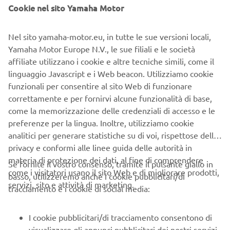
personali.
Cookie nel sito Yamaha Motor
Ténéré 700
Dalla solidità della Terra, dove il
domina i
sentieri con forza e avventura, alla leggerezza dell’Aria, in
Nel sito yamaha-motor.eu, in tutte le sue versioni locali,
MT-07
cui l’
trasforma ogni strada in un volo libero e
Yamaha Motor Europe N.V., le sue filiali e le società
JetBlaster X
veloce. Poi l’energia fluida dell’Acqua, con il
affiliate utilizzano i cookie e altre tecniche simili, come il
che gioca con le onde come fossero una pista senza
linguaggio Javascript e i Web beacon. Utilizziamo cookie
R7
confini, per arrivare infine al Fuoco, incarnato dalla
funzionali per consentire al sito Web di funzionare
GYTR
: pura potenza, adrenalina e passione, capace di
correttamente e per fornirvi alcune funzionalità di base,
accendere il cuore e raccontare l’anima senza tempo di
come la memorizzazione delle credenziali di accesso e le
Yamaha.
preferenze per la lingua. Inoltre, utilizziamo cookie
analitici per generare statistiche su di voi, rispettose della
privacy e conformi alle linee guida delle autorità in
🌍 TERRA
materia di protezione dei dati, al fine di comprendere
Se fornite il vostro consenso, tramite il pulsante giallo in
come i visitatori usano il sito Web e di migliorare prodotti,
Terra
Il viaggio inizia con la
, incarnata dalla potenza e dalla
basso, utilizzeremo anche i cookie pubblicitari/di
servizi, sito e attività di marketing.
Ténéré 700
libertà selvaggia del
. Questo mezzo esprime
tracciamento e i cookie di social media:
la forza primordiale e regala l’emozione dell’avventura su
sentieri polverosi e panorami incontaminati.
I cookie pubblicitari/di tracciamento consentono di
visualizzare gli annunci pubblicitari dei nostri servizi