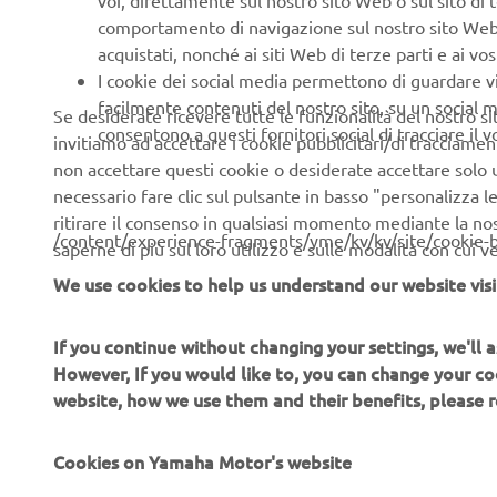
voi, direttamente sul nostro sito Web o sul sito di 
comportamento di navigazione sul nostro sito Web, a 
acquistati, nonché ai siti Web di terze parti e ai vost
I cookie dei social media permettono di guardare 
facilmente contenuti del nostro sito, su un social m
Se desiderate ricevere tutte le funzionalità del nostro sito,
consentono a questi fornitori social di tracciare il 
invitiamo ad accettare i cookie pubblicitari/di tracciamen
non accettare questi cookie o desiderate accettare solo u
necessario fare clic sul pulsante in basso "personalizza 
ritirare il consenso in qualsiasi momento mediante la no
/content/experience-fragments/yme/kv/kv/site/cookie-
saperne di più sul loro utilizzo e sulle modalità con cui 
We use cookies to help us understand our website visi
If you continue without changing your settings, we'll
However, If you would like to, you can change your co
website, how we use them and their benefits, please
Cookies on Yamaha Motor's website