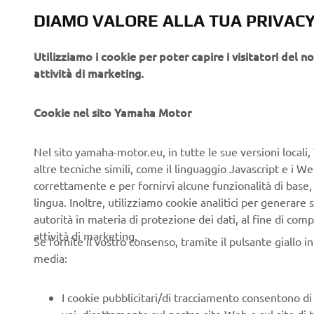
DIAMO VALORE ALLA TUA PRIVAC
Utilizziamo i cookie per poter capire i visitatori del no
attività di marketing.
Cookie nel sito Yamaha Motor
Nel sito yamaha-motor.eu, in tutte le sue versioni locali, 
altre tecniche simili, come il linguaggio Javascript e i 
correttamente e per fornirvi alcune funzionalità di base
lingua. Inoltre, utilizziamo cookie analitici per generare s
autorità in materia di protezione dei dati, al fine di comp
attività di marketing.
Se fornite il vostro consenso, tramite il pulsante giallo i
media:
I cookie pubblicitari/di tracciamento consentono di v