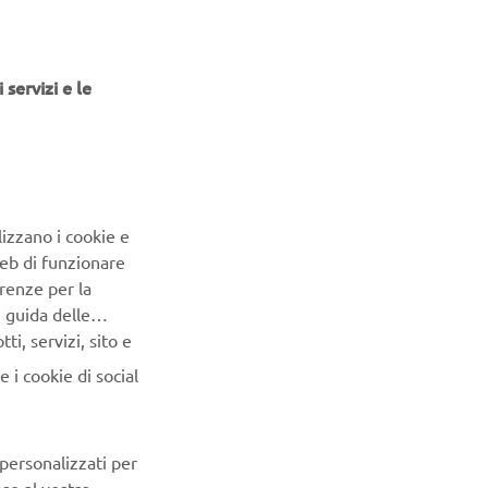
 servizi e le
lizzano i cookie e
Web di funzionare
renze per la
e guida delle
i, servizi, sito e
 i cookie di social
 personalizzati per