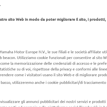
Y
stro sito Web in modo da poter migliorare il sito, i prodotti, i
Yamaha Motor Europe N.V., le sue filiali e le società affiliate uti
Web beacon. Utilizziamo cookie funzionali per consentire al sito 
, come la memorizzazione delle credenziali di accesso e le prefe
tatistiche su di voi, rispettose della privacy e conformi alle line
rendere come i visitatori usano il sito Web e di migliorare prodott
n basso, utilizzeremo anche i cookie pubblicitari/di tracciamento e
isualizzare gli annunci pubblicitari dei nostri servizi e prodotti