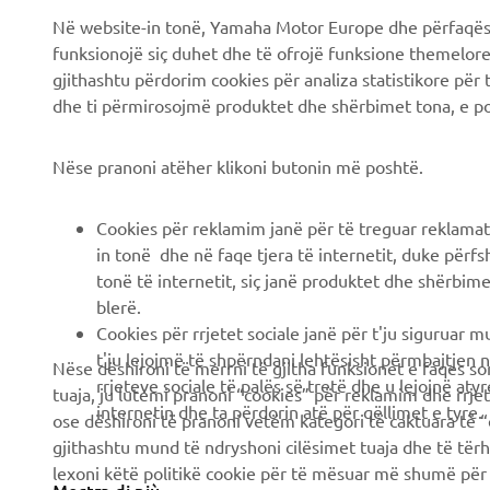
Në website-in tonë, Yamaha Motor Europe dhe përfaqësit
funksionojë siç duhet dhe të ofrojë funksione themelore, 
gjithashtu përdorim cookies për analiza statistikore për 
dhe ti përmirosojmë produktet dhe shërbimet tona, e po
Nëse pranoni atëher klikoni butonin më poshtë.
Cookies për reklamim janë për të treguar reklamat
in tonë dhe në faqe tjera të internetit, duke përfs
tonë të internetit, siç janë produktet dhe shërbimet
blerë.
Cookies për rrjetet sociale janë për t'ju siguruar 
t'ju lejojmë të shpërndani lehtësisht përmbajtjen n
Nëse dëshironi të merrni të gjitha funksionet e faqes so
rrjeteve sociale të palës së tretë dhe u lejojnë atyre
tuaja, ju lutemi pranoni “cookies” për reklamim dhe rrje
internetin dhe ta përdorin atë për qëllimet e tyre.
ose dëshironi të pranoni vetëm kategori të caktuara të “
gjithashtu mund të ndryshoni cilësimet tuaja dhe të tër
lexoni këtë politikë cookie për të mësuar më shumë për 