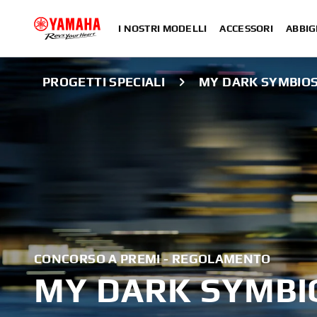
I NOSTRI MODELLI
ACCESSORI
ABBIG
PROGETTI SPECIALI
MY DARK SYMBIOS
CONCORSO A PREMI - REGOLAMENTO
MY DARK SYMBI