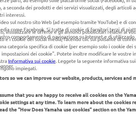
terze parti, ad esempio sulle piattaforme social (Facebook), in b
seconda dei prodotti e dei servizi visualizzati, degli articoli ag
ri interessi.
video sul nostro sito Web (ad esempio tramite YouTube) e di co
edia come Facebook. Si tratta di cookie di fornitori terzi di pia
 visualizzare le offerte e gli annunci pubblicitari relativi ai vost
vostro comportamento di navigazione su Internet e di utilizzarlo p
to e i cookie dei social media, facendo clic sul pulsante di conf
na categoria specifica di cookie (per esempio solo i cookie dei s
le impostazioni dei cookie". Potete inoltre modificare le vostre 
stra
Informativa sui cookie
. Leggete la seguente informativa sui
banner
vengono impiegati.
tors so we can improve our website, products, services and m
 assume that you are happy to receive all cookies on the Yam
okie settings at any time. To learn more about the cookies r
 read the "How Does Yamaha use cookies" section on the Yam