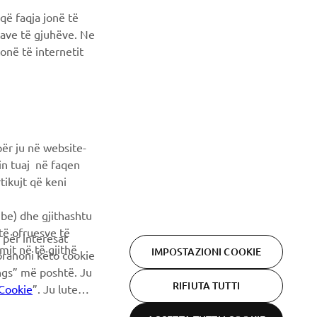
që faqja jonë të
ncave të gjuhëve. Ne
onë të internetit
ër ju në website-
min tuaj në faqen
tikujt që keni
ube) dhe gjithashtu
 të ofruesve të
 për interesat
imit në të gjithë
IMPOSTAZIONI COOKIE
pranoni këto cookie
ings” më poshtë. Ju
RIFIUTA TUTTI
Cookie
”. Ju lutemi