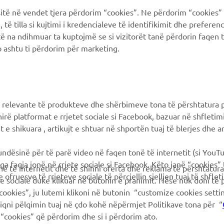
ë në vendet tjera përdorim “cookies”. Ne përdorim “cookies” 
të tilla si kujtimi i kredencialeve të identifikimit dhe prefere
të na ndihmuar ta kuptojmë se si vizitorët tanë përdorin faqen t
 ashtu ti përdorim për marketing.
 relevante të produkteve dhe shërbimeve tona të përshtatura p
hirë platformat e rrjetet sociale si Facebook, bazuar në shfleti
 e shikuara , artikujt e shtuar në shportën tuaj të blerjes dhe ar
mundësinë për të parë video në faqen tonë të internetit (si YouT
ga faqja jonë në rrjete sociale si Facebook. Këto janë “cookies”
në të internetit dhe të shihni oferta dhe reklama të përshtatura
 ofruesve të rrjeteve sociale të përcjellin sjelljen tuaj të shflet
te sociale duke klikuar në butonin e pranimit. Nëse nuk doni të 
cookies”, ju lutemi klikoni në butonin “customize cookies sett
hiqni pëlqimin tuaj në çdo kohë nëpërmjet Politikave tona për “
“cookies” që përdorim dhe si i përdorim ato.