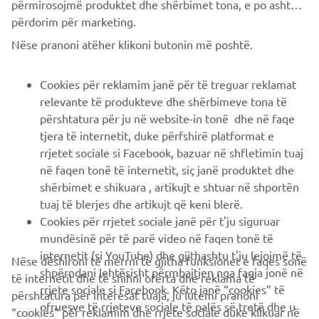
përmirosojmë produktet dhe shërbimet tona, e po ashtu ti
përdorim për marketing.
CORPORATE
Nëse pranoni atëher klikoni butonin më poshtë.
B2B
Cookies për reklamim janë për të treguar reklamat
relevante të produkteve dhe shërbimeve tona të
PIÙ YAMAHA
përshtatura për ju në website-in tonë dhe në faqe
tjera të internetit, duke përfshirë platformat e
rrjetet sociale si Facebook, bazuar në shfletimin tuaj
SUPPORTO
në faqen tonë të internetit, siç janë produktet dhe
shërbimet e shikuara , artikujt e shtuar në shportën
tuaj të blerjes dhe artikujt që keni blerë.
NEWSLETTER
Cookies për rrjetet sociale janë për t'ju siguruar
Conoscerai in anteprima le ultime offerte, gli eventi speciali, le
mundësinë për të parë video në faqen tonë të
nuove uscite e molto altro
internetit (si YouTube) dhe gjithashtu t'ju lejojmë të
Nëse dëshironi të merrni të gjitha funksionet e faqes sonë
shpërndani lehtësisht përmbajtjen nga faqja jonë në
të internetit dhe të shihni oferta dhe reklama të
rrjete sociale si Facebook. Këto janë “cookies” të
përshtatura për interesat tuaja, ju lutemi pranoni
ofruesve të rrjeteve sociale të palës së tretë dhe u
“cookies” për reklamim dhe rrjete sociale duke klikuar në