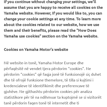
If you continue without changing your settings, we'll
assume that you are happy to receive all cookies on the
Yamaha website. However, If you would like to, you can
change your cookie settings at any time. To learn more
about the cookies related to our website, how we use
them and their benefits, please read the "How Does
Yamaha use cookies" section on the Yamaha website.
Storie della community
Cookies on Yamaha Motor's website
Il motociclismo ha un significato diverso per ogni singola
persona. Nell'era moderna puoi scoprire facilmente le
Në website-in tonë, Yamaha Motor Europe dhe
storie degli altri attraverso i social media. Adoriamo
përfaqësitë në vendet tjera përdorim “cookies”. Ne
presentare alcuni dei nostri piloti preferiti e raccontarne le
përdorim “cookies” që faqja jonë të funksionojë siç duhet
loro avventure.
dhe të ofrojë funksione themelore, të tilla si kujtimi i
Scopri di più
kredencialeve të identifikimit dhe preferencave të
gjuhëve. Ne gjithashtu përdorim cookies për analiza
statistikore për të na ndihmuar ta kuptojmë se si vizitorët
tanë përdorin faqen tonë të internetit dhe ti