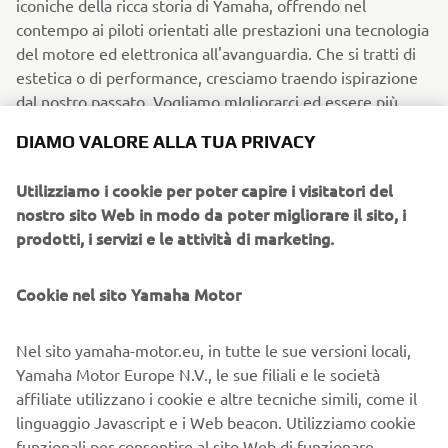
iconiche della ricca storia di Yamaha, offrendo nel
contempo ai piloti orientati alle prestazioni una tecnologia
del motore ed elettronica all'avanguardia. Che si tratti di
estetica o di performance, cresciamo traendo ispirazione
dal nostro passato. Vogliamo mIgliorarci ed essere più
veloci dei nostri predecessori. Noi chiamiamo questa
DIAMO VALORE ALLA TUA PRIVACY
filosofia Faster Sons ed è lo spirito che lega tutti i piloti
Yamaha con un occhio attento alla tradizione.
Utilizziamo i cookie per poter capire i visitatori del
Scopri di più
nostro sito Web in modo da poter migliorare il sito, i
prodotti, i servizi e le attività di marketing.
Cookie nel sito Yamaha Motor
Nel sito yamaha-motor.eu, in tutte le sue versioni locali,
Yamaha Motor Europe N.V., le sue filiali e le società
affiliate utilizzano i cookie e altre tecniche simili, come il
linguaggio Javascript e i Web beacon. Utilizziamo cookie
funzionali per consentire al sito Web di funzionare