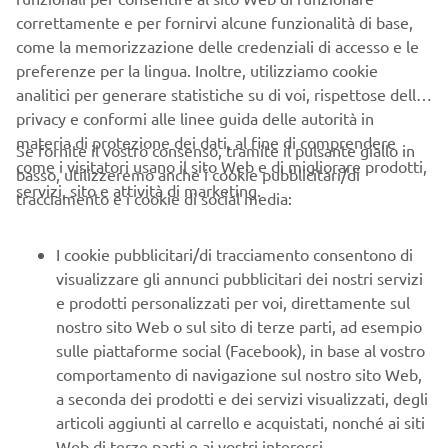
correttamente e per fornirvi alcune funzionalità di base,
Yard Built
come la memorizzazione delle credenziali di accesso e le
preferenze per la lingua. Inoltre, utilizziamo cookie
Nei garage di tutto il mondo, ogni appassionato delle due
analitici per generare statistiche su di voi, rispettose della
ruote sogna di personalizzare la sua moto. Yamaha è
privacy e conformi alle linee guida delle autorità in
pronta a rispondere a esaudire questo desiderio e chiede
materia di protezione dei dati, al fine di comprendere
Se fornite il vostro consenso, tramite il pulsante giallo in
ai suoi talentuosi creatori di modelli "custom" di proporre
come i visitatori usano il sito Web e di migliorare prodotti,
basso, utilizzeremo anche i cookie pubblicitari/di
idee originali per trasformare i nostri moderni modelli in
servizi, sito e attività di marketing.
tracciamento e i cookie di social media:
quello che abbiamo intitolato "Yard Built". Dall'uso degli
accessori OEM Yamaha alle migliori specifiche, vogliamo
farti esprimere il tuo spirito Faster Sons.
I cookie pubblicitari/di tracciamento consentono di
Scopri di più
visualizzare gli annunci pubblicitari dei nostri servizi
e prodotti personalizzati per voi, direttamente sul
nostro sito Web o sul sito di terze parti, ad esempio
sulle piattaforme social (Facebook), in base al vostro
comportamento di navigazione sul nostro sito Web,
a seconda dei prodotti e dei servizi visualizzati, degli
articoli aggiunti al carrello e acquistati, nonché ai siti
Web di terze parti e ai vostri interessi.