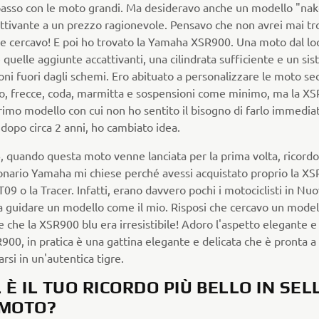
 passo con le moto grandi. Ma desideravo anche un modello "nak
attivante a un prezzo ragionevole. Pensavo che non avrei mai tr
he cercavo! E poi ho trovato la Yamaha XSR900. Una moto dal lo
 quelle aggiunte accattivanti, una cilindrata sufficiente e un si
ni fuori dagli schemi. Ero abituato a personalizzare le moto se
o, frecce, coda, marmitta e sospensioni come minimo, ma la X
primo modello con cui non ho sentito il bisogno di farlo immedi
 dopo circa 2 anni, ho cambiato idea.
 quando questa moto venne lanciata per la prima volta, ricordo 
onario Yamaha mi chiese perché avessi acquistato proprio la X
09 o la Tracer. Infatti, erano davvero pochi i motociclisti in Nu
a guidare un modello come il mio. Risposi che cercavo un model
 che la XSR900 blu era irresistibile! Adoro l'aspetto elegante e
900, in pratica è una gattina elegante e delicata che è pronta a
rsi in un'autentica tigre.
 È IL TUO RICORDO PIÙ BELLO IN SEL
MOTO?