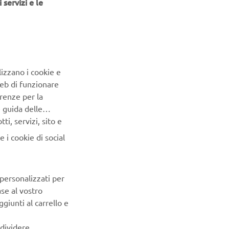
 servizi e le
capi più
lizzano i cookie e
Web di funzionare
elanda
renze per la
amera.
e guida delle
i, servizi, sito e
0?
 i cookie di social
è solo un
a a
orso, di
 personalizzati per
ermarmi
ase al vostro
giunti al carrello e
ci mentre
re con me,
ndividere