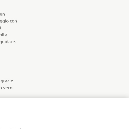
 un
aggio con
i
olta
 guidare.
 grazie
un vero
 e mi