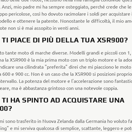
. Anzi, mio padre mi ha sempre osteggiato, perché crede che l
ppo pericolose, così ho dovuto racimolare i soldi per acquistare 
dello e ottenere la patente. Nonostante le difficoltà, il mio a
ote non si è mai assopito in venti anni.
 TI PIACE DI PIÙ DELLA TUA XSR900?
o tante moto di marche diverse. Modelli grandi e piccoli con 1,
 ma la XSR900 è la mia prima moto con un triplo motore e la ado
ndicare una cilindrata "preferita" direi che mi piacciono le moto
a 600 e 900 cc. Non è un caso che la XSR900 si posizioni proprio
tervallo. La potenza del motore e l'accelerazione sono fantasti
neare, ma è abbastanza grintoso con una notevole coppia.
 TI HA SPINTO AD ACQUISTARE UNA
00?
i sono trasferito in Nuova Zelanda dalla Germania ho voluto f
ing" e mi serviva qualcosa di semplice, scattante, leggero e po