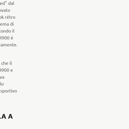
ed" dal
ovato
ok rétro
stema di
condo il
SR900 è
atamente.
che il
SR900 e
ova
lo
 sportivo
LA A