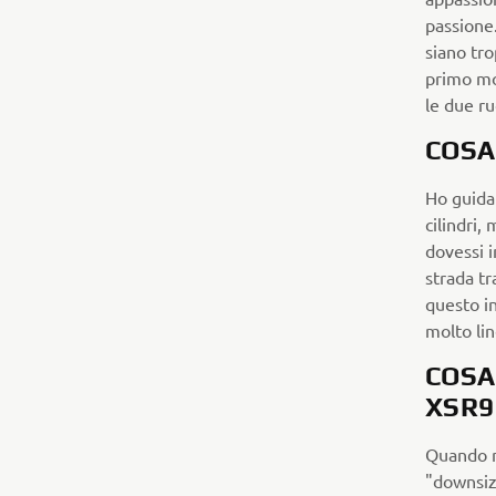
passione
siano tro
primo mo
le due ru
COSA
Ho guidat
cilindri,
dovessi i
strada tr
questo in
molto li
COSA
XSR9
Quando m
"downsiz