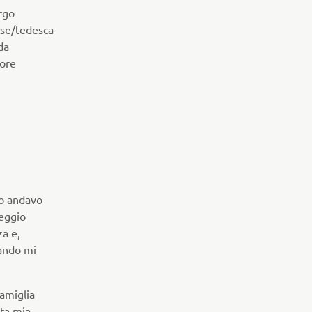
rgo
se/tedesca
da
ore
to andavo
heggio
za e,
uando mi
amiglia
sta mia