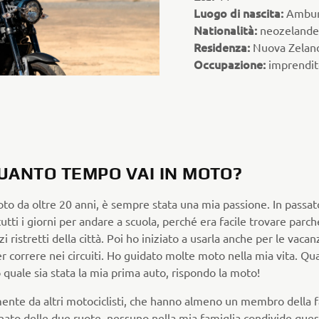
Luogo di nascita:
Ambu
Nationalità:
neozelande
Residenza:
Nuova Zelan
Occupazione:
imprendit
UANTO TEMPO VAI IN MOTO?
to da oltre 20 anni, è sempre stata una mia passione. In passa
utti i giorni per andare a scuola, perché era facile trovare parc
zi ristretti della città. Poi ho iniziato a usarla anche per le vacan
er correre nei circuiti. Ho guidato molte moto nella mia vita. Q
quale sia stata la mia prima auto, rispondo la moto!
ente da altri motociclisti, che hanno almeno un membro della f
nato delle due ruote, nessuno nella mia famiglia condivide que