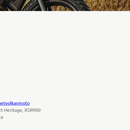
netvolkanmoto
rt Heritage, XSR900
ta