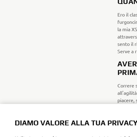
QUAN
Ero il cl
furgoncin
la mia X
attravers
sento il 
Serve a r
AVER
PRIM
Correre 
all'agili
piacere, 
combinaz
spinge a 
DIAMO VALORE ALLA TUA PRIVAC
QUAL