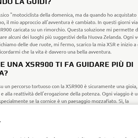
DO LA GUIDI?
assico "motociclista della domenica, ma da quando ho acquistato
o, il mio approccio all'avventura è cambiato. In questi giorni vi
SR900 caricata su un rimorchio. Questa soluzione mi permette d
are alcuni dei luoghi più suggestivi della Nuova Zelanda. Ogni v
richiamo delle due ruote, mi fermo, scarico la mia XSR e inizio a
icordarmi che la vita è davvero una bella avventura.
E UNA XSR900 TI FA GUIDARE PIÙ DI
A?
su un percorso tortuoso con la XSR900 è sicuramente una gioia,
tà e alla reattività dell'erogazione della potenza. Ogni viaggio è 
specialmente se la cornice è un paesaggio mozzafiato. Sì, la
ione tra la XSR900 e un panorama meraviglioso mi fa sorridere
guidare più spesso.
Y
E TIPO DI ABBIGLIAMENTO INDOSSI?