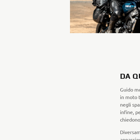
DA Q
Guido mo
in moto t
negli spa
infine, p
chiedono 
Diversam
appassio