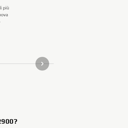
i più
uova
o
PROSSIMO ELEMENTO DELLA GALLERIA
R900?