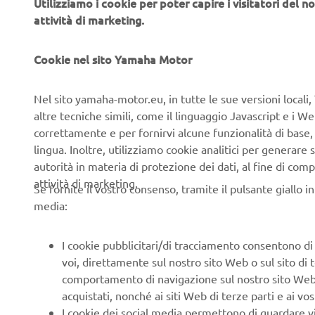
Utilizziamo i cookie per poter capire i visitatori del no
Guidavo 
attività di marketing.
eleganti 
QUAL
Cookie nel sito Yamaha Motor
PREF
AVVE
Nel sito yamaha-motor.eu, in tutte le sue versioni locali, 
altre tecniche simili, come il linguaggio Javascript e i 
Guido pr
correttamente e per fornirvi alcune funzionalità di base
con la m
lingua. Inoltre, utilizziamo cookie analitici per generare s
autorità in materia di protezione dei dati, al fine di comp
COSA
attività di marketing.
Se fornite il vostro consenso, tramite il pulsante giallo i
Avventur
media:
semplice
scoprire 
I cookie pubblicitari/di tracciamento consentono di v
inseguir
voi, direttamente sul nostro sito Web o sul sito di 
per osser
comportamento di navigazione sul nostro sito Web, a 
Accelera
acquistati, nonché ai siti Web di terze parti e ai vost
il sole c
I cookie dei social media permettono di guardare 