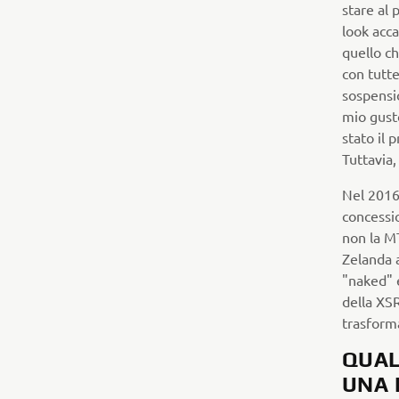
stare al
look acc
quello c
con tutte
sospensio
mio gust
stato il 
Tuttavia,
Nel 2016,
concessi
non la MT
Zelanda 
"naked" e
della XSR
trasforma
QUAL
UNA 