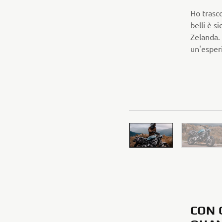
Ho trasco
belli è s
Zelanda.
un'esperi
CON 