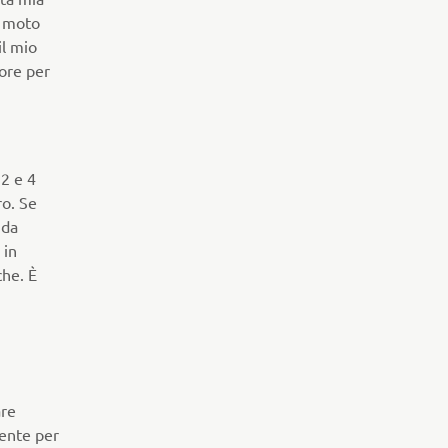
e moto
il mio
more per
 2 e 4
ro. Se
 da
 in
che. È
are
tente per