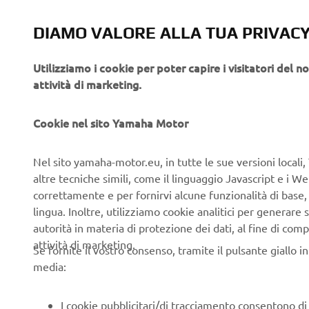
DIAMO VALORE ALLA TUA PRIVAC
Utilizziamo i cookie per poter capire i visitatori del no
attività di marketing.
Cookie nel sito Yamaha Motor
Nel sito yamaha-motor.eu, in tutte le sue versioni locali, 
altre tecniche simili, come il linguaggio Javascript e i 
correttamente e per fornirvi alcune funzionalità di base
lingua. Inoltre, utilizziamo cookie analitici per generare s
autorità in materia di protezione dei dati, al fine di comp
attività di marketing.
Se fornite il vostro consenso, tramite il pulsante giallo i
media:
Calendario eventi Faster Son
I cookie pubblicitari/di tracciamento consentono di v