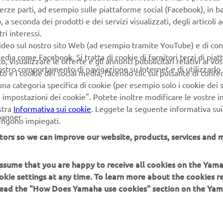
terze parti, ad esempio sulle piattaforme social (Facebook), in b
seconda dei prodotti e dei servizi visualizzati, degli articoli ag
ri interessi.
video sul nostro sito Web (ad esempio tramite YouTube) e di co
oad
edia come Facebook. Si tratta di cookie di fornitori terzi di pia
 visualizzare le offerte e gli annunci pubblicitari relativi ai vost
vostro comportamento di navigazione su Internet e di utilizzarlo p
to e i cookie dei social media, facendo clic sul pulsante di conf
nt Calendar 2024 - PDF
(2.0MB)
na categoria specifica di cookie (per esempio solo i cookie dei s
le impostazioni dei cookie". Potete inoltre modificare le vostre 
stra
Informativa sui cookie
. Leggete la seguente informativa sui
banner
vengono impiegati.
tors so we can improve our website, products, services and m
 assume that you are happy to receive all cookies on the Yam
PIÙ YAMAHA
SUPPORTO
okie settings at any time. To learn more about the cookies r
 read the "How Does Yamaha use cookies" section on the Yam
MyYamaha
FAQ
Yamaha Music
Supporto clienti