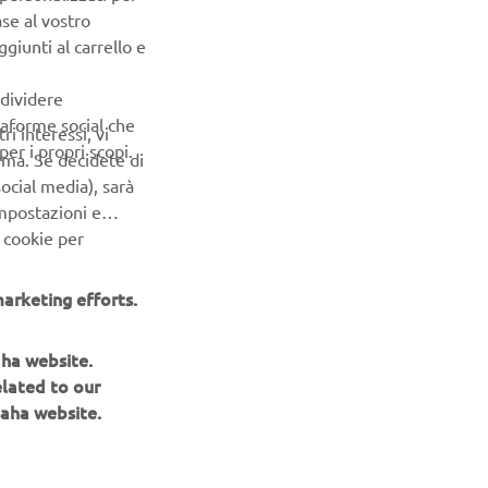
ase al vostro
giunti al carrello e
ndividere
ttaforme social che
ri interessi, vi
er i propri scopi.
erma. Se decidete di
ocial media), sarà
impostazioni e
 cookie per
arketing efforts.
aha website.
NEWSLETTER
elated to our
aha website.
Conoscerai in anteprima le ultime offerte, gli eventi speciali, le
nuove uscite e molto altro