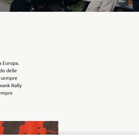
ta Europa.
do delle
o sempre
wank Rally
 sempre