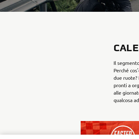
CALE
Il segmento
Perché cos'
due ruote? 
pronti a or
alle giornat
qualcosa ada