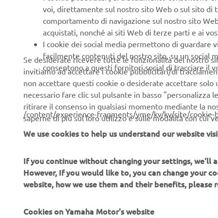
voi, direttamente sul nostro sito Web o sul sito di 
comportamento di navigazione sul nostro sito Web, a 
acquistati, nonché ai siti Web di terze parti e ai vost
I cookie dei social media permettono di guardare 
Downl
facilmente contenuti del nostro sito, su un social m
Se desiderate ricevere tutte le funzionalità del nostro sito,
consentono a questi fornitori social di tracciare il 
invitiamo ad accettare i cookie pubblicitari/di tracciamen
Eve
non accettare questi cookie o desiderate accettare solo u
necessario fare clic sul pulsante in basso "personalizza 
ritirare il consenso in qualsiasi momento mediante la no
/content/experience-fragments/yme/kv/kv/site/cookie-
saperne di più sul loro utilizzo e sulle modalità con cui 
We use cookies to help us understand our website visi
If you continue without changing your settings, we'll
CORPORATE
B2B
However, If you would like to, you can change your co
website, how we use them and their benefits, please
Chi siamo
Soluzioni di Business
Cookies on Yamaha Motor's website
News
NEO's Delivery