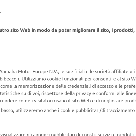
Y
stro sito Web in modo da poter migliorare il sito, i prodotti, i
Yamaha Motor Europe N.V., le sue filiali e le società affiliate uti
Web beacon. Utilizziamo cookie funzionali per consentire al sito 
, come la memorizzazione delle credenziali di accesso e le prefe
tatistiche su di voi, rispettose della privacy e conformi alle line
rendere come i visitatori usano il sito Web e di migliorare prodott
n basso, utilizzeremo anche i cookie pubblicitari/di tracciamento e
s 2022
isualizzare gli annunci pubblicitari dei nostri servizi e prodotti