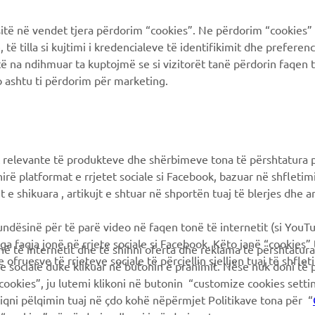
Yamaha Racing
Catalogo dei ricambi
ë në vendet tjera përdorim “cookies”. Ne përdorim “cookies” 
Yamaha Motor Global
Prenota la manutenzione
të tilla si kujtimi i kredencialeve të identifikimit dhe prefere
të na ndihmuar ta kuptojmë se si vizitorët tanë përdorin faqen t
Yamaha Blog
Concessionari ufficiali
 ashtu ti përdorim për marketing.
Applicazioni mobili
Gestione delle batterie
esauste
Differenziata prodotti
Yamaha
 relevante të produkteve dhe shërbimeve tona të përshtatura p
hirë platformat e rrjetet sociale si Facebook, bazuar në shfleti
 e shikuara , artikujt e shtuar në shportën tuaj të blerjes dhe ar
mundësinë për të parë video në faqen tonë të internetit (si YouT
ga faqja jonë në rrjete sociale si Facebook. Këto janë “cookies”
në të internetit dhe të shihni oferta dhe reklama të përshtatura
 ofruesve të rrjeteve sociale të përcjellin sjelljen tuaj të shflet
te sociale duke klikuar në butonin e pranimit. Nëse nuk doni të 
cookies”, ju lutemi klikoni në butonin “customize cookies sett
hiqni pëlqimin tuaj në çdo kohë nëpërmjet Politikave tona për “