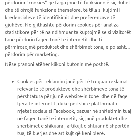
B2B
përdorim “cookies” që faqja jonë të funksionojë siç duhet
dhe të ofrojë funksione themelore, të tilla si kujtimi i
kredencialeve të identifikimit dhe preferencave të
PIÙ YAMAHA
gjuhëve. Ne gjithashtu përdorim cookies për analiza
statistikore për të na ndihmuar ta kuptojmë se si vizitorët
SUPPORTO
tanë përdorin faqen tonë të internetit dhe ti
përmirosojmë produktet dhe shërbimet tona, e po ashtu ti
përdorim për marketing.
NEWSLETTER
Nëse pranoni atëher klikoni butonin më poshtë.
Conoscerai in anteprima le ultime offerte, gli eventi speciali, le
nuove uscite e molto altro
Cookies për reklamim janë për të treguar reklamat
relevante të produkteve dhe shërbimeve tona të
përshtatura për ju në website-in tonë dhe në faqe
tjera të internetit, duke përfshirë platformat e
ISCRIVITI
rrjetet sociale si Facebook, bazuar në shfletimin tuaj
në faqen tonë të internetit, siç janë produktet dhe
Leggi la nostra Informativa sulla privacy per sapere come
shërbimet e shikuara , artikujt e shtuar në shportën
trattiamo i tuoi dati personali:
Informativa sulla Privacy
tuaj të blerjes dhe artikujt që keni blerë.