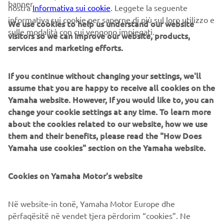
banner
nostra
Informativa sui cookie
. Leggete la seguente
marketing e desideri ritirarli, puoi modificarli accedendo al
informativa sui cookie per saperne di più sul loro utilizzo e
tuo Profilo
MyYamaha
We use cookies to help us understand our website
sulle modalità con cui vengono impiegati.
visitors so we can improve our website, products,
Proseguendo, confermi di aver preso visione
services and marketing efforts.
dell’informativa privacy.
If you continue without changing your settings, we'll
assume that you are happy to receive all cookies on the
Yamaha website. However, If you would like to, you can
change your cookie settings at any time. To learn more
INVIARE
about the cookies related to our website, how we use
them and their benefits, please read the "How Does
Yamaha use cookies" section on the Yamaha website.
Cookies on Yamaha Motor's website
CORPORATE
Në website-in tonë, Yamaha Motor Europe dhe
përfaqësitë në vendet tjera përdorim “cookies”. Ne