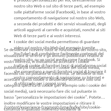
nostro sito Web o sul sito di terze parti, ad esempio
Consenso alla profilazione
sulle piattaforme social (Facebook), in base al vostro
Accetto che Yamaha Motor utilizzi i miei dati
comportamento di navigazione sul nostro sito Web,
personali per profilare le mie abitudini di consumo e
a seconda dei prodotti e dei servizi visualizzati, degli
analizzare le mie preferenze e i miei interessi per
articoli aggiunti al carrello e acquistati, nonché ai siti
personalizzare i contenuti del sito Yamaha Motor e le
Web di terze parti e ai vostri interessi.
comunicazioni tramite e-mail
I cookie dei social media permettono di guardare
video sul nostro sito Web (ad esempio tramite
Se desiderate ricevere tutte le funzionalità del nostro sito,
Consenso marketing
YouTube) e di condividere facilmente contenuti del
visualizzare le offerte e gli annunci pubblicitari relativi ai
Accetto che i miei dati siano trattati per finalità di
nostro sito, su un social media come Facebook. Si
vostri interessi, vi invitiamo ad accettare i cookie
marketing diretto, compresi l'invio di informazioni
tratta di cookie di fornitori terzi di piattaforme social
pubblicitari/di tracciamento e i cookie dei social media,
relative a prodotti e servizi, creazione del profilo del
che consentono a questi fornitori social di tracciare il
facendo clic sul pulsante di conferma. Se decidete di non
cliente (ad esempio, attraverso l'analisi dei dati) e
vostro comportamento di navigazione su Internet e
accettare questi cookie o desiderate accettare solo una
l'assistenza personale ai clienti, come, ad esempio,
di utilizzarlo per i propri scopi.
categoria specifica di cookie (per esempio solo i cookie dei
newsletter, promozioni speciali, inviti ad eventi (test
social media), sarà necessario fare clic sul pulsante in
drive e fiere)
basso "personalizza le impostazioni dei cookie". Potete
inoltre modificare le vostre impostazioni e ritirare il
/content/experience-fragments/yme/kv/kv/site/cookie-
consenso in qualsiasi momento mediante la
Se, in precedenza, hai già fornito i consensi a fini di