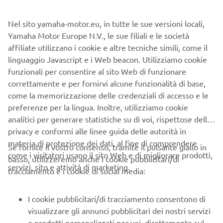
CONCESSIONARIO YAMAHA
Nel sito yamaha-motor.eu, in tutte le sue versioni locali,
PREFERITO
Yamaha Motor Europe N.V., le sue filiali e le società
Questo concessionario sarà responsabile dell'assistenza e
affiliate utilizzano i cookie e altre tecniche simili, come il
del supporto
linguaggio Javascript e i Web beacon. Utilizziamo cookie
funzionali per consentire al sito Web di funzionare
Trova il concessionario Yamaha più vicino
correttamente e per fornirvi alcune funzionalità di base,
come la memorizzazione delle credenziali di accesso e le
preferenze per la lingua. Inoltre, utilizziamo cookie
analitici per generare statistiche su di voi, rispettose della
SCEGLI DALLA MAPPA
privacy e conformi alle linee guida delle autorità in
materia di protezione dei dati, al fine di comprendere
Se fornite il vostro consenso, tramite il pulsante giallo in
come i visitatori usano il sito Web e di migliorare prodotti,
CONSENSO ALLA PRIVACY PER IL
basso, utilizzeremo anche i cookie pubblicitari/di
servizi, sito e attività di marketing.
tracciamento e i cookie di social media:
MARKETING DIRETTO
Prendi visione dell’informativa privacy cliccando
I cookie pubblicitari/di tracciamento consentono di
qui:
Informativa sulla Privacy.
visualizzare gli annunci pubblicitari dei nostri servizi
e prodotti personalizzati per voi, direttamente sul