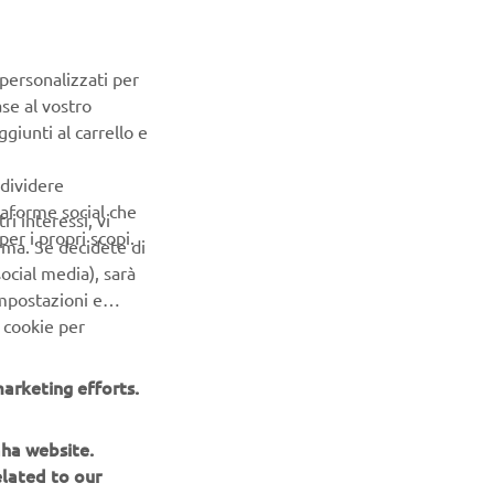
 personalizzati per
ase al vostro
giunti al carrello e
ndividere
ttaforme social che
ri interessi, vi
er i propri scopi.
erma. Se decidete di
ocial media), sarà
impostazioni e
 cookie per
arketing efforts.
aha website.
NEWSLETTER
elated to our