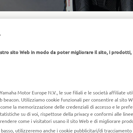
Y
DE THE TOURS
stro sito Web in modo da poter migliorare il sito, i prodotti, i
e Inside the Tours series. Immerse yourself in the action
e major European cycling tours: The Giro, The Tour de France
lta. From the eyes of the Yamaha NIKEN riders, relive the
of the race, in the middle of the peloton.
Yamaha Motor Europe N.V., le sue filiali e le società affiliate uti
Web beacon. Utilizziamo cookie funzionali per consentire al sito 
, come la memorizzazione delle credenziali di accesso e le prefe
tatistiche su di voi, rispettose della privacy e conformi alle line
rendere come i visitatori usano il sito Web e di migliorare prodott
n basso, utilizzeremo anche i cookie pubblicitari/di tracciamento e