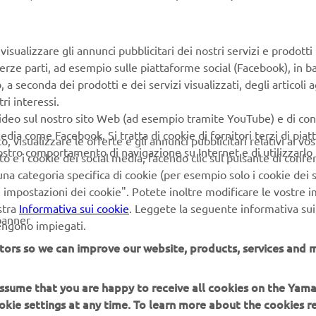
isualizzare gli annunci pubblicitari dei nostri servizi e prodotti
KEN
terze parti, ad esempio sulle piattaforme social (Facebook), in b
seconda dei prodotti e dei servizi visualizzati, degli articoli ag
ng multi wheel (LMW) design
ri interessi.
onfident cornering.
video sul nostro sito Web (ad esempio tramite YouTube) e di co
edia come Facebook. Si tratta di cookie di fornitori terzi di pia
 visualizzare le offerte e gli annunci pubblicitari relativi ai vost
vostro comportamento di navigazione su Internet e di utilizzarlo p
to e i cookie dei social media, facendo clic sul pulsante di conf
na categoria specifica di cookie (per esempio solo i cookie dei s
le impostazioni dei cookie". Potete inoltre modificare le vostre 
stra
Informativa sui cookie
. Leggete la seguente informativa sui
banner
vengono impiegati.
tors so we can improve our website, products, services and m
 assume that you are happy to receive all cookies on the Yam
PIÙ YAMAHA
SUPPORTO
okie settings at any time. To learn more about the cookies r