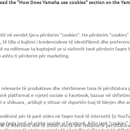
 read the "How Does Yamaha use cookies" section on the Yam
MyYamaha
FAQ
Yamaha Music
Supporto clienti
Yamaha Racing
Catalogo dei ricambi
ë në vendet tjera përdorim “cookies”. Ne përdorim “cookies” 
Yamaha Motor Global
Prenota la manutenzione
të tilla si kujtimi i kredencialeve të identifikimit dhe prefere
të na ndihmuar ta kuptojmë se si vizitorët tanë përdorin faqen t
Yamaha Blog
Concessionari ufficiali
 ashtu ti përdorim për marketing.
Applicazioni mobili
Gestione delle batterie
esauste
Differenziata prodotti
Yamaha
 relevante të produkteve dhe shërbimeve tona të përshtatura p
hirë platformat e rrjetet sociale si Facebook, bazuar në shfleti
 e shikuara , artikujt e shtuar në shportën tuaj të blerjes dhe ar
mundësinë për të parë video në faqen tonë të internetit (si YouT
ga faqja jonë në rrjete sociale si Facebook. Këto janë “cookies”
në të internetit dhe të shihni oferta dhe reklama të përshtatura
 ofruesve të rrjeteve sociale të përcjellin sjelljen tuaj të shflet