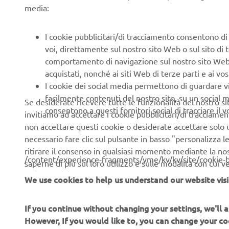
media:
I cookie pubblicitari/di tracciamento consentono di v
YAMAHA NI
voi, direttamente sul nostro sito Web o sul sito di 
comportamento di navigazione sul nostro sito Web, a 
The NIKEN advanced leani
acquistati, nonché ai siti Web di terze parti e ai vost
delivers an exciting and c
I cookie dei social media permettono di guardare 
facilmente contenuti del nostro sito, su un social m
Se desiderate ricevere tutte le funzionalità del nostro sito,
SEE THE NIKEN
consentono a questi fornitori social di tracciare il 
invitiamo ad accettare i cookie pubblicitari/di tracciamen
non accettare questi cookie o desiderate accettare solo u
necessario fare clic sul pulsante in basso "personalizza 
ritirare il consenso in qualsiasi momento mediante la no
/content/experience-fragments/yme/kv/kv/site/cookie-
saperne di più sul loro utilizzo e sulle modalità con cui 
We use cookies to help us understand our website visi
If you continue without changing your settings, we'll
CORPORATE
B2B
However, If you would like to, you can change your co