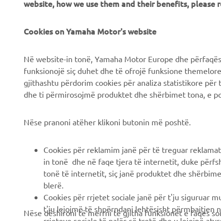
website, how we use them and their benefits, please
Chi siamo
Soluzioni di Business
Cookies on Yamaha Motor's website
News
NEO's Delivery
Eventi
Sistemi eBike
Në website-in tonë, Yamaha Motor Europe dhe përfaqësit
Stampa
Autorità
funksionojë siç duhet dhe të ofrojë funksione themelore, 
gjithashtu përdorim cookies për analiza statistikore për 
Brochures
Campi da golf
dhe ti përmirosojmë produktet dhe shërbimet tona, e po
Lavora con noi
Primi soccorritori
Lavora presso una
Scuole guida
Nëse pranoni atëher klikoni butonin më poshtë.
Concessionaria Ufficiale
Robotics
Yamaha
Cookies për reklamim janë për të treguar reklamat
Collaborazione
Diventa un rivenditore
in tonë dhe në faqe tjera të internetit, duke përfs
Informazioni tecniche per
tonë të internetit, siç janë produktet dhe shërbimet
Informativa sui diritti
rivenditori indipendenti
blerë.
umani
Cookies për rrjetet sociale janë për t'ju siguruar 
Scheda di sicurezza
Informativa di base sulla
t'ju lejojmë të shpërndani lehtësisht përmbajtjen n
Nëse dëshironi të merrni të gjitha funksionet e faqes so
Yamalube
sostenibilità
rrjeteve sociale të palës së tretë dhe u lejojnë atyre