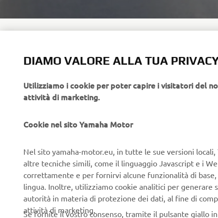
DIAMO VALORE ALLA TUA PRIVAC
INSI
Utilizziamo i cookie per poter capire i visitatori del no
attività di marketing.
Discover th
of the thre
and The Vue
Cookie nel sito Yamaha Motor
highlights 
Nel sito yamaha-motor.eu, in tutte le sue versioni locali, 
altre tecniche simili, come il linguaggio Javascript e i 
correttamente e per fornirvi alcune funzionalità di base
lingua. Inoltre, utilizziamo cookie analitici per generare s
autorità in materia di protezione dei dati, al fine di comp
attività di marketing.
Se fornite il vostro consenso, tramite il pulsante giallo i