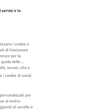
 servizi e le
ovi amici da conoscere e
to è lo Sport Touring per
limentare i tuoi sogni
e e dai tuoi racconti e
lizzano i cookie e
ivi con le nostre agili
Web di funzionare
ondividere le tue
renze per la
piloti Yamaha.
e guida delle
i, servizi, sito e
OURING
 i cookie di social
 personalizzati per
ase al vostro
giunti al carrello e