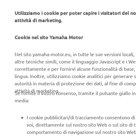
Utilizziamo i cookie per poter capire i visitatori del no
attività di marketing.
Cookie nel sito Yamaha Motor
Nel sito yamaha-motor.eu, in tutte le sue versioni locali, 
altre tecniche simili, come il linguaggio Javascript e i 
correttamente e per fornirvi alcune funzionalità di base
lingua. Inoltre, utilizziamo cookie analitici per generare s
autorità in materia di protezione dei dati, al fine di comp
attività di marketing.
Se fornite il vostro consenso, tramite il pulsante giallo i
media:
I cookie pubblicitari/di tracciamento consentono di v
voi, direttamente sul nostro sito Web o sul sito di 
comportamento di navigazione sul nostro sito Web, a 