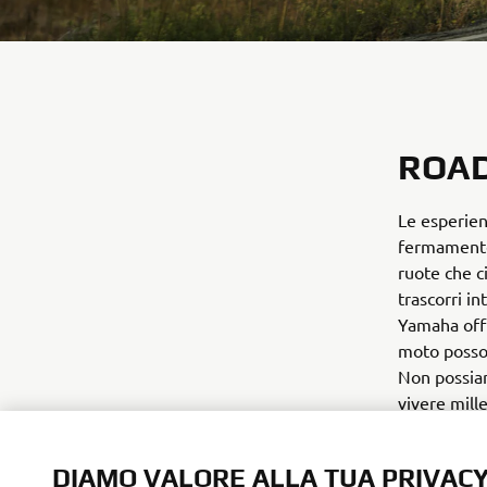
ROAD
Le esperien
fermamente 
ruote che c
trascorri i
Yamaha offr
moto posson
Non possiam
vivere mille
esperienze 
DIAMO VALORE ALLA TUA PRIVAC