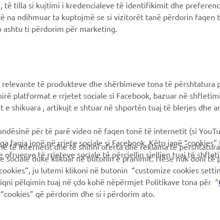
Yamaha Music
Supporto clienti
të tilla si kujtimi i kredencialeve të identifikimit dhe prefere
të na ndihmuar ta kuptojmë se si vizitorët tanë përdorin faqen t
Yamaha Racing
Catalogo dei ricambi
 ashtu ti përdorim për marketing.
Yamaha Motor Global
Prenota la manutenzione
Yamaha Blog
Concessionari ufficiali
Applicazioni mobili
Gestione delle batterie
 relevante të produkteve dhe shërbimeve tona të përshtatura p
esauste
Differenziata prodotti
hirë platformat e rrjetet sociale si Facebook, bazuar në shfleti
Yamaha
 e shikuara , artikujt e shtuar në shportën tuaj të blerjes dhe ar
mundësinë për të parë video në faqen tonë të internetit (si YouT
ga faqja jonë në rrjete sociale si Facebook. Këto janë “cookies”
në të internetit dhe të shihni oferta dhe reklama të përshtatura
 ofruesve të rrjeteve sociale të përcjellin sjelljen tuaj të shflet
te sociale duke klikuar në butonin e pranimit. Nëse nuk doni të 
cookies”, ju lutemi klikoni në butonin “customize cookies sett
hiqni pëlqimin tuaj në çdo kohë nëpërmjet Politikave tona për “
“cookies” që përdorim dhe si i përdorim ato.