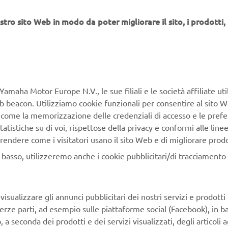
stro sito Web in modo da poter migliorare il sito, i prodotti, i
Nuove strade da esplorare, nu
nuovi sogni da inseguire: ques
Yamaha. Vogliamo ispirare e a
Touring, partire dalle tue stori
Yamaha Motor Europe N.V., le sue filiali e le società affiliate uti
soddisfare i tuoi desideri sport
Web beacon. Utilizziamo cookie funzionali per consentire al sito 
moto. Soprattutto vorremmo c
, come la memorizzazione delle credenziali di accesso e le prefe
esperienze con tutti gli altri 
tatistiche su di voi, rispettose della privacy e conformi alle line
rendere come i visitatori usano il sito Web e di migliorare prodott
SCOPRI LA GAMMA SPORT T
n basso, utilizzeremo anche i cookie pubblicitari/di tracciamento e
isualizzare gli annunci pubblicitari dei nostri servizi e prodotti
terze parti, ad esempio sulle piattaforme social (Facebook), in b
seconda dei prodotti e dei servizi visualizzati, degli articoli ag