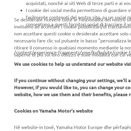
acquistati, nonché ai siti Web di terze parti e ai vost
I cookie dei social media permettono di guardare 
facilmente contenuti del nostro sito, su un social m
Se desiderate ricevere tutte le funzionalità del nostro sito,
consentono a questi fornitori social di tracciare il 
invitiamo ad accettare i cookie pubblicitari/di tracciamen
non accettare questi cookie o desiderate accettare solo u
necessario fare clic sul pulsante in basso "personalizza 
ritirare il consenso in qualsiasi momento mediante la no
/content/experience-fragments/yme/kv/kv/site/cookie-
saperne di più sul loro utilizzo e sulle modalità con cui 
We use cookies to help us understand our website visi
If you continue without changing your settings, we'll
However, If you would like to, you can change your co
website, how we use them and their benefits, please
CORPORATE
B2B
Cookies on Yamaha Motor's website
Chi siamo
Soluzioni di Business
Në website-in tonë, Yamaha Motor Europe dhe përfaqësit