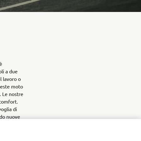
 è
li a due
l lavoro o
queste moto
. Le nostre
 comfort.
oglia di
ando nuove