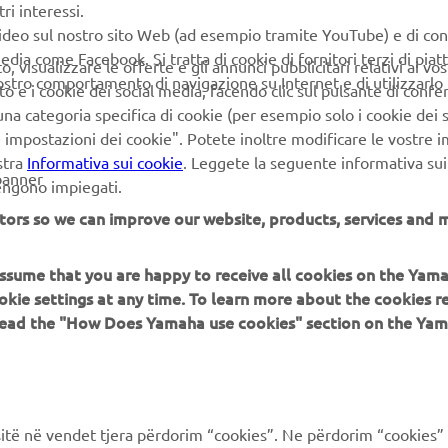
ri interessi.
video sul nostro sito Web (ad esempio tramite YouTube) e di co
edia come Facebook. Si tratta di cookie di fornitori terzi di pia
 visualizzare le offerte e gli annunci pubblicitari relativi ai vost
vostro comportamento di navigazione su Internet e di utilizzarlo p
to e i cookie dei social media, facendo clic sul pulsante di conf
na categoria specifica di cookie (per esempio solo i cookie dei s
le impostazioni dei cookie". Potete inoltre modificare le vostre 
stra
Informativa sui cookie
. Leggete la seguente informativa sui
banner
vengono impiegati.
tors so we can improve our website, products, services and m
 assume that you are happy to receive all cookies on the Yam
okie settings at any time. To learn more about the cookies r
 read the "How Does Yamaha use cookies" section on the Yam
PIÙ YAMAHA
SUPPORTO
MyYamaha
FAQ
ë në vendet tjera përdorim “cookies”. Ne përdorim “cookies” 