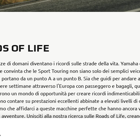
S OF LIFE
ze di domani diventano i ricordi sulle strade della vita. Yamaha
convinta che le Sport Touring non siano solo dei semplici veico
i portano da un punto A a un punto B. Sia che guidi per andare a
ntere settimane attraverso l'Europa con passeggero e bagagli, 
ono un mondo di opportunità per creare ricordi indimenticabili
o contare su prestazioni eccellenti abbinate a elevati livelli di
o che affidarci a queste macchine perfette che hanno ancora v
 avventure. Unisciti alla nostra ricerca sulle Roads of Life, cre
da raccontare a ogni viaggio.
Y