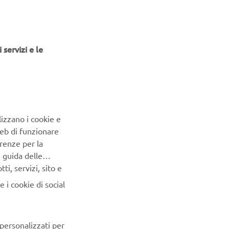
moto in un
delli di
 servizi e le
i momento.
lizzano i cookie e
Web di funzionare
renze per la
e guida delle
i, servizi, sito e
 i cookie di social
 personalizzati per