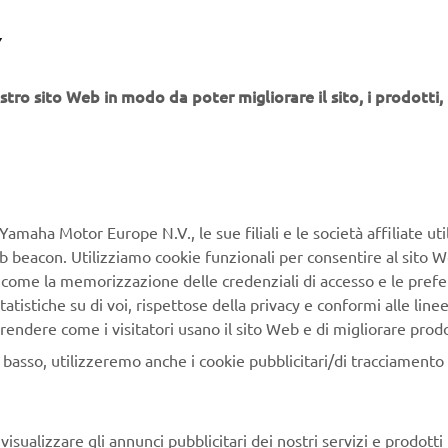
e neofite ci saranno corsi dedicati per imparare a muoversi in 
Y
rotetto e amichevole.
ecipanti potranno inoltre usufruire dei test ride, per provare i mo
stro sito Web in modo da poter migliorare il sito, i prodotti, i
amma.
ANI SONO AMMESSI?
ntito l’accesso ai cani, purché siano tenuti al guinzaglio in ogn
Yamaha Motor Europe N.V., le sue filiali e le società affiliate uti
TORNA INDIETRO
Web beacon. Utilizziamo cookie funzionali per consentire al sito 
, come la memorizzazione delle credenziali di accesso e le prefe
tatistiche su di voi, rispettose della privacy e conformi alle line
rendere come i visitatori usano il sito Web e di migliorare prodott
n basso, utilizzeremo anche i cookie pubblicitari/di tracciamento e
PRENOTA IL TUO BIGLIETTO
isualizzare gli annunci pubblicitari dei nostri servizi e prodotti