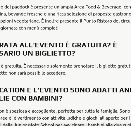
erno del paddock è presente un’ampia Area Food & Beverage, con
spina, bevande fresche e una ricca selezione di proposte gastron
zioni vegetariane. È inoltre presente il Punto Ristoro del circu
a giornata con menù completi.
TRATA ALL'EVENTO È GRATUITA? È
SARIO UN BIGLIETTO?
a è gratuita. È necessario solamente prenotare il biglietto gratu
etto non sarà possibile accedere.
OCATION E L'EVENTO SONO ADATTI AN
LIE CON BAMBINI?
ion è spaziosa e accogliente, perfetta per tutta la famiglia. Sono
e di divertimento con attività ludiche e giochi all’aperto per i p
si della Junior Moto School per avvicinare i bambini alle due ruo