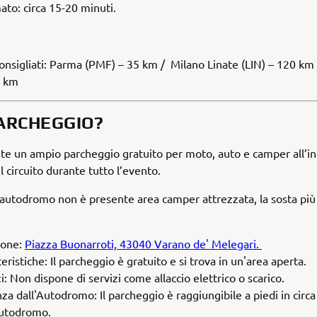
to: circa 15-20 minuti.
onsigliati: Parma (PMF) – 35 km / Milano Linate (LIN) – 120 km
0 km
PARCHEGGIO?
nte un ampio parcheggio gratuito per moto, auto e camper all’i
l circuito durante tutto l’evento.
autodromo non è presente area camper attrezzata, la sosta più v
:
ione:
Piazza Buonarroti, 43040 Varano de' Melegari.
eristiche: Il parcheggio è gratuito e si trova in un'area aperta.
i: Non dispone di servizi come allaccio elettrico o scarico.
za dall'Autodromo: Il parcheggio è raggiungibile a piedi in circ
Autodromo.