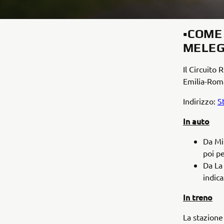
▪️COME
MELEG
Il Circuito 
Emilia-Roma
Indirizzo:
S
In auto
Da Mi
poi p
Da La
indic
In treno
La stazione 