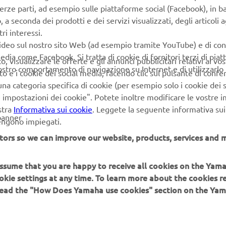
terze parti, ad esempio sulle piattaforme social (Facebook), in b
seconda dei prodotti e dei servizi visualizzati, degli articoli ag
ri interessi.
video sul nostro sito Web (ad esempio tramite YouTube) e di co
edia come Facebook. Si tratta di cookie di fornitori terzi di pia
 visualizzare le offerte e gli annunci pubblicitari relativi ai vost
vostro comportamento di navigazione su Internet e di utilizzarlo p
to e i cookie dei social media, facendo clic sul pulsante di conf
na categoria specifica di cookie (per esempio solo i cookie dei s
le impostazioni dei cookie". Potete inoltre modificare le vostre 
stra
Informativa sui cookie
. Leggete la seguente informativa sui
banner
vengono impiegati.
tors so we can improve our website, products, services and m
 assume that you are happy to receive all cookies on the Yam
PIÙ YAMAHA
SUPPORTO
okie settings at any time. To learn more about the cookies r
 read the "How Does Yamaha use cookies" section on the Yam
MyYamaha
FAQ
Yamaha Music
Supporto clienti