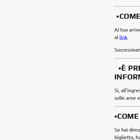
▪️COM
Al tuo arriv
al
link
.
Successivame
▪️È P
INFOR
Sì, all'ing
sulle aree e
▪️COM
Se hai dimos
biglietto, h