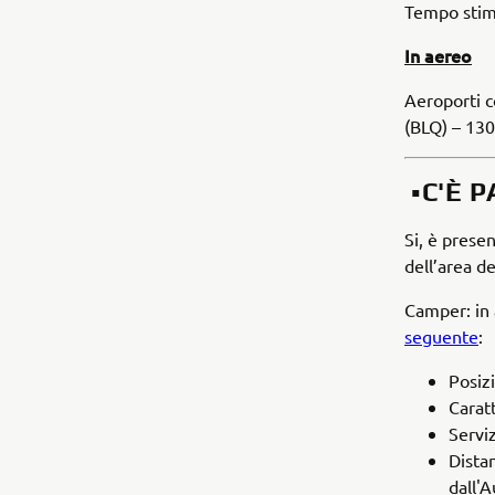
Tempo stima
In aereo
Aeroporti c
(BLQ) – 13
▪️C'È 
Si, è prese
dell’area de
Camper: in 
seguente
Posiz
Caratt
Serviz
Distan
dall'