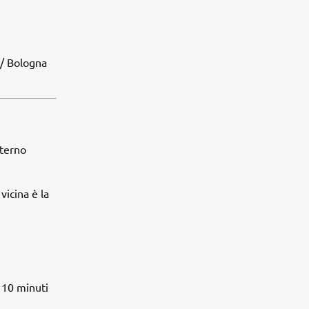
 / Bologna
nterno
icina è la
a 10 minuti