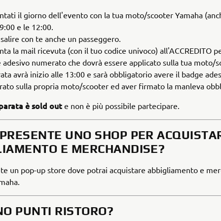
ntati il giorno dell'evento con la tua moto/scooter Yamaha (anch
 9:00 e le 12:00.
 salire con te anche un passeggero.
ta la mail ricevuta (con il tuo codice univoco) all'ACCREDITO per 
 adesivo numerato che dovrà essere applicato sulla tua moto/s
ata avrà inizio alle 13:00 e sarà obbligatorio avere il badge ade
ato sulla propria moto/scooter ed aver firmato la manleva obbl
 parata è sold out
e non è più possibile partecipare.
À PRESENTE UNO SHOP PER ACQUISTA
LIAMENTO E MERCHANDISE?
nte un pop-up store dove potrai acquistare abbigliamento e me
amaha.
ONO PUNTI RISTORO?