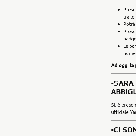
Prese
tra le
Potrà
Presen
badge
La par
numer
Ad oggi la
▪️SAR
ABBIG
Si, è prese
ufficiale Y
▪️CI S