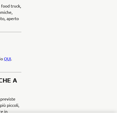
 food truck,
omiche,
ito, aperto
tio
QUI
.
CHE A
 previste
iù piccoli,
te in