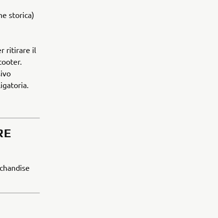
e storica)
ritirare il
cooter.
sivo
igatoria.
RE
rchandise