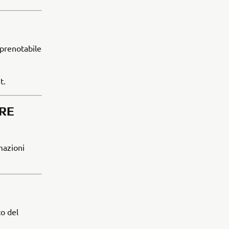
, prenotabile
t.
ERE
mazioni
to del