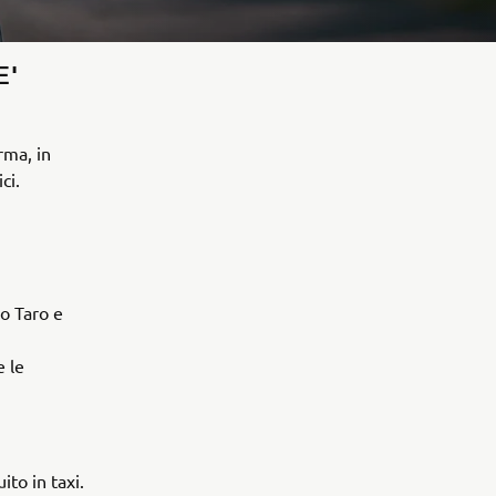
E'
rma, in
ci.
vo Taro e
e le
ito in taxi.