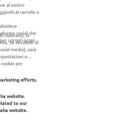
ase al vostro
giunti al carrello e
ndividere
ttaforme social che
ri interessi, vi
er i propri scopi.
erma. Se decidete di
ocial media), sarà
impostazioni e
 cookie per
arketing efforts.
aha website.
NEWSLETTER
elated to our
aha website.
Conoscerai in anteprima le ultime offerte, gli eventi speciali, le
nuove uscite e molto altro