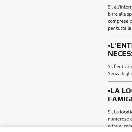
Sì, all’int
birra alla 
comprese op
per tutta l
▪️L'EN
NECES
Si, l'entrat
Senza bigli
▪️LA L
FAMIG
Si, La locat
numerose are
oltre ai cor