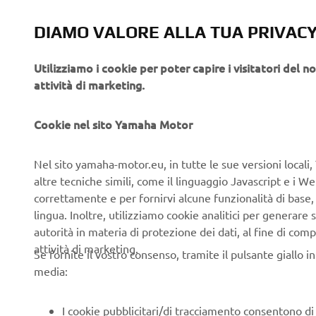
sicurezza.
Per le donn
DIAMO VALORE ALLA TUA PRIVAC
ambiente p
Tutti i part
Utilizziamo i cookie per poter capire i visitatori del no
tutta la g
attività di marketing.
▪️I C
Cookie nel sito Yamaha Motor
Sì, è conse
Nel sito yamaha-motor.eu, in tutte le sue versioni locali, 
altre tecniche simili, come il linguaggio Javascript e i 
correttamente e per fornirvi alcune funzionalità di base
lingua. Inoltre, utilizziamo cookie analitici per generare s
autorità in materia di protezione dei dati, al fine di comp
attività di marketing.
Se fornite il vostro consenso, tramite il pulsante giallo i
media:
I cookie pubblicitari/di tracciamento consentono di v