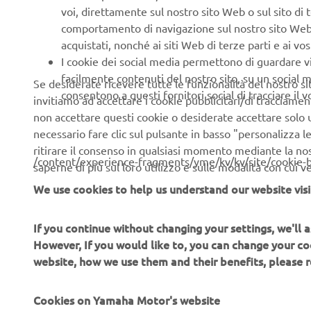
voi, direttamente sul nostro sito Web o sul sito di 
comportamento di navigazione sul nostro sito Web, a 
acquistati, nonché ai siti Web di terze parti e ai vost
I cookie dei social media permettono di guardare 
facilmente contenuti del nostro sito, su un social m
Se desiderate ricevere tutte le funzionalità del nostro sito,
consentono a questi fornitori social di tracciare il 
invitiamo ad accettare i cookie pubblicitari/di tracciamen
non accettare questi cookie o desiderate accettare solo u
necessario fare clic sul pulsante in basso "personalizza 
ritirare il consenso in qualsiasi momento mediante la no
/content/experience-fragments/yme/kv/kv/site/cookie-
saperne di più sul loro utilizzo e sulle modalità con cui 
We use cookies to help us understand our website visi
If you continue without changing your settings, we'll
CORPORATE
B2B
However, If you would like to, you can change your co
website, how we use them and their benefits, please
Chi siamo
Soluzioni di Business
Cookies on Yamaha Motor's website
News
NEO's Delivery