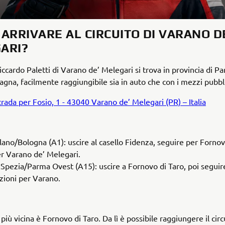
 ARRIVARE AL CIRCUITO DI VARANO D
ARI?
Riccardo Paletti di Varano de’ Melegari si trova in provincia di Pa
gna, facilmente raggiungibile sia in auto che con i mezzi pubbli
trada per Fosio, 1 - 43040 Varano de’ Melegari (PR) – Italia
lano/Bologna (A1): uscire al casello Fidenza, seguire per Forno
er Varano de’ Melegari.
 Spezia/Parma Ovest (A15): uscire a Fornovo di Taro, poi seguir
azioni per Varano.
più vicina è Fornovo di Taro. Da lì è possibile raggiungere il circu