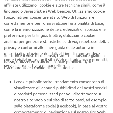
affiliate utilizzano i cookie e altre tecniche simili, come il
linguaggio Javascript e i Web beacon. Utilizziamo cookie
funzionali per consentire al sito Web di funzionare
correttamente e per fornirvi alcune funzionalità di base,
come la memorizzazione delle credenziali di accesso e le
preferenze per la lingua. Inoltre, utilizziamo cookie
analitici per generare statistiche su di voi, rispettose della
privacy e conformi alle linee guida delle autorità in
TEAM ADVENTURE MADESIMO
materia di protezione dei dati, al fine di comprendere
Se fornite il vostro consenso, tramite il pulsante giallo in
come i visitatori usano il sito Web e di migliorare prodotti,
Scopri luoghi nascosti a bordo di una motoslitta Yamaha.
basso, utilizzeremo anche i cookie pubblicitari/di
servizi, sito e attività di marketing.
Scopri di più
tracciamento e i cookie di social media:
I cookie pubblicitari/di tracciamento consentono di
visualizzare gli annunci pubblicitari dei nostri servizi
e prodotti personalizzati per voi, direttamente sul
nostro sito Web o sul sito di terze parti, ad esempio
CORPORATE
sulle piattaforme social (Facebook), in base al vostro
comportamento di navigazione sul nostro sito Web,