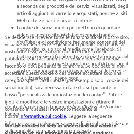
B2B
a seconda dei prodotti e dei servizi visualizzati, degli
articoli aggiunti al carrello e acquistati, nonché ai siti
Web di terze parti e ai vostri interessi.
PIÙ YAMAHA
I cookie dei social media permettono di guardare
video sul nostro sito Web (ad esempio tramite
Se desiderate ricevere tutte le funzionalità del nostro sito,
SUPPORTO
YouTube) e di condividere facilmente contenuti del
visualizzare le offerte e gli annunci pubblicitari relativi ai
nostro sito, su un social media come Facebook. Si
vostri interessi, vi invitiamo ad accettare i cookie
tratta di cookie di fornitori terzi di piattaforme social
pubblicitari/di tracciamento e i cookie dei social media,
NEWSLETTER
che consentono a questi fornitori social di tracciare il
facendo clic sul pulsante di conferma. Se decidete di non
vostro comportamento di navigazione su Internet e
accettare questi cookie o desiderate accettare solo una
Conoscerai in anteprima le ultime offerte, gli eventi speciali, le
di utilizzarlo per i propri scopi.
nuove uscite e molto altro
categoria specifica di cookie (per esempio solo i cookie dei
social media), sarà necessario fare clic sul pulsante in
basso "personalizza le impostazioni dei cookie". Potete
inoltre modificare le vostre impostazioni e ritirare il
/content/experience-fragments/yme/kv/kv/site/cookie-
ISCRIVITI
consenso in qualsiasi momento mediante la
banner
nostra
Informativa sui cookie
. Leggete la seguente
informativa sui cookie per saperne di più sul loro utilizzo e
We use cookies to help us understand our website
Leggi la nostra Informativa sulla privacy per sapere come
sulle modalità con cui vengono impiegati.
trattiamo i tuoi dati personali:
Informativa sulla Privacy
visitors so we can improve our website, products,