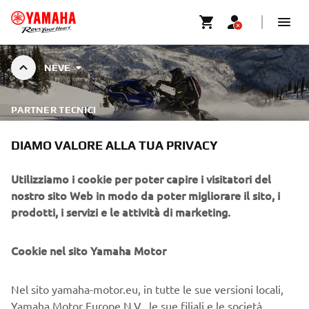
NEVE
PARTNER TECNICI
NEVE
DIAMO VALORE ALLA TUA PRIVACY
Utilizziamo i cookie per poter capire i visitatori del
Grazie alla partnership tecnica con le più importanti realtà
nostro sito Web in modo da poter migliorare il sito, i
italiane specializzate, puoi frequentare scuole e corsi che
prodotti, i servizi e le attività di marketing.
ti offrono la preparazione teorica e pratica per
trasformare ogni esperienza di guida in divertimento
puro, in tutta sicurezza.
Cookie nel sito Yamaha Motor
SCOPRI I NOSTRI PARTNER
Nel sito yamaha-motor.eu, in tutte le sue versioni locali,
TECNICI.
Yamaha Motor Europe N.V., le sue filiali e le società