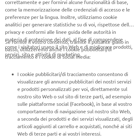
correttamente e per fornirvi alcune funzionalità di base,
come la memorizzazione delle credenziali di accesso e le
preferenze per la lingua. Inoltre, utilizziamo cookie
analitici per generare statistiche su di voi, rispettose della
GAMMA SPORT TOURING
privacy e conformi alle linee guida delle autorità in
TRACER 7, TRACER 9 Y-AMT, TRACER 9 GT e TRACER GT+
materia di protezione dei dati, al fine di comprendere
Se fornite il vostro consenso, tramite il pulsante giallo in
YAMT
come i visitatori usano il sito Web e di migliorare prodotti,
basso, utilizzeremo anche i cookie pubblicitari/di
servizi, sito e attività di marketing.
tracciamento e i cookie di social media:
I cookie pubblicitari/di tracciamento consentono di
visualizzare gli annunci pubblicitari dei nostri servizi
e prodotti personalizzati per voi, direttamente sul
nostro sito Web o sul sito di terze parti, ad esempio
sulle piattaforme social (Facebook), in base al vostro
comportamento di navigazione sul nostro sito Web,
a seconda dei prodotti e dei servizi visualizzati, degli
articoli aggiunti al carrello e acquistati, nonché ai siti
Web di terze parti e ai vostri interessi.
GAMMA ADVENTURE