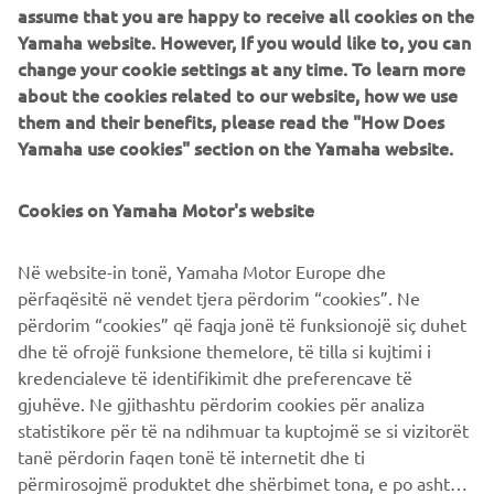
Sabato 26 e domenica 27 settembre:
dalle 10:00 alle
assume that you are happy to receive all cookies on the
19.00
Yamaha website. However, If you would like to, you can
change your cookie settings at any time. To learn more
about the cookies related to our website, how we use
lo Shop
Presso l'area Yamaha sarà presente anche
them and their benefits, please read the "How Does
Ufficiale
, dove sarà possibile acquistare abbigliamento,
Yamaha use cookies" section on the Yamaha website.
accessori e merchandising del brand.
Cookies on Yamaha Motor's website
TI ASPETTIAMO A RIMINI PER VIVERE INSIEME
TRE GIORNI DI PASSIONE, AVVENTURA E
Në website-in tonë, Yamaha Motor Europe dhe
LIBERTÀ SU DUE RUOTE!
përfaqësitë në vendet tjera përdorim “cookies”. Ne
përdorim “cookies” që faqja jonë të funksionojë siç duhet
dhe të ofrojë funksione themelore, të tilla si kujtimi i
SCOPRI TRANSITALIA EXPO
kredencialeve të identifikimit dhe preferencave të
gjuhëve. Ne gjithashtu përdorim cookies për analiza
statistikore për të na ndihmuar ta kuptojmë se si vizitorët
tanë përdorin faqen tonë të internetit dhe ti
përmirosojmë produktet dhe shërbimet tona, e po ashtu ti