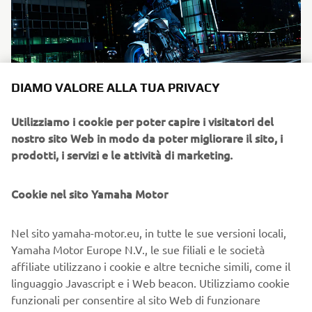
DIAMO VALORE ALLA TUA PRIVACY
Utilizziamo i cookie per poter capire i visitatori del
GAMMA HYPER NAKED
nostro sito Web in modo da poter migliorare il sito, i
prodotti, i servizi e le attività di marketing.
MT-07 Y-AMT, MT-09, MT-09 SP e MT-09 Y-AMT.
Cookie nel sito Yamaha Motor
Nel sito yamaha-motor.eu, in tutte le sue versioni locali,
Yamaha Motor Europe N.V., le sue filiali e le società
affiliate utilizzano i cookie e altre tecniche simili, come il
linguaggio Javascript e i Web beacon. Utilizziamo cookie
funzionali per consentire al sito Web di funzionare